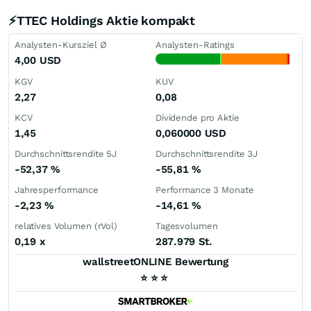
⚡TTEC Holdings Aktie kompakt
Analysten-Kursziel Ø
Analysten-Ratings
4,00
USD
KGV
KUV
2,27
0,08
KCV
Dividende pro Aktie
1,45
0,060000
USD
Durchschnittsrendite 5J
Durchschnittsrendite 3J
-52,37
%
-55,81
%
Jahresperformance
Performance 3 Monate
-2,23
%
-14,61
%
relatives Volumen (rVol)
Tagesvolumen
0,19
x
287.979 St.
wallstreetONLINE Bewertung
⭐
⭐
⭐