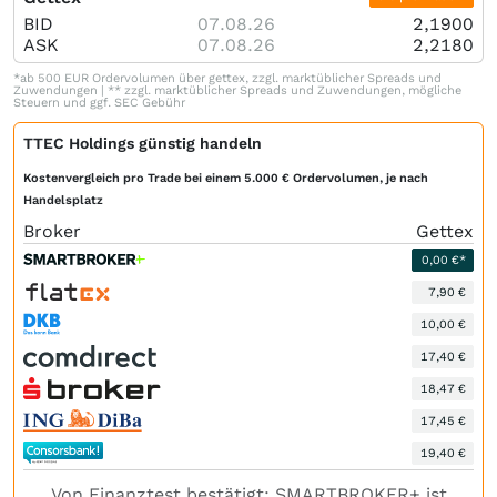
BID
07.08.26
2,1900
ASK
07.08.26
2,2180
*ab 500 EUR Ordervolumen über gettex, zzgl. marktüblicher Spreads und
Zuwendungen | ** zzgl. marktüblicher Spreads und Zuwendungen, mögliche
Steuern und ggf. SEC Gebühr
TTEC Holdings günstig handeln
Kostenvergleich pro Trade bei einem 5.000 € Ordervolumen, je nach
Handelsplatz
Broker
Gettex
0,00 €*
7,90 €
10,00 €
17,40 €
18,47 €
17,45 €
19,40 €
Von Finanztest bestätigt: SMARTBROKER+ ist