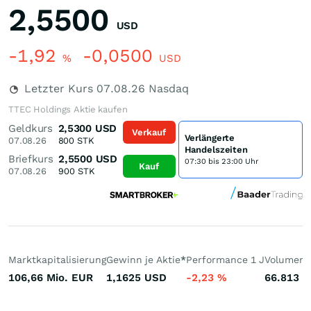
2,5500
USD
-1,92
-0,0500
%
USD
Letzter Kurs
07.08.26
Nasdaq
TTEC Holdings Aktie kaufen
Geldkurs
2,5300
USD
Verkauf
Verlängerte
07.08.26
800
STK
Handelszeiten
Briefkurs
2,5500
USD
07:30 bis 23:00 Uhr
Kauf
07.08.26
900
STK
Marktkapitalisierung
Gewinn je Aktie
*
Performance 1 J
Volumen 
106,66 Mio.
EUR
1,1625
USD
-2,23
%
66.813
S