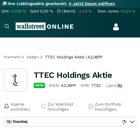
🎁 Ihre Lieblingsaktie geschenkt.
→ Jetzt Depot eröffnen
DAX
+0,69
%
Gold
0,00
%
Öl (Brent)
-1,53
%
Dow Jones
+0,25
%
Aktien
TTEC Holdings Aktie | A2JBPP
Startseite
TTEC Holdings Aktie
Aktie
WKN:
A2JBPP
SYM:
TTEC
Land
Alarme
Zur Watchlist
Zum Portfolio
einrichten
hinzufügen
hinzufügen
Nasdaq