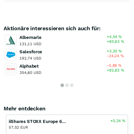
Aktionäre interessieren sich auch für:
+4,54
%
Albemarle
+85,63
%
131,11 USD
+3,20
%
Salesforce
-24,24
%
192,74 USD
-0,88
%
Alphabet
+82,82
%
354,60 USD
Mehr entdecken
+0,24
%
iiShares STOXX Europe 600 Utilities UCITS ETF (DE)
57,52 EUR