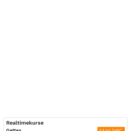
Realtimekurse
Gettex
0 € pro Trade*