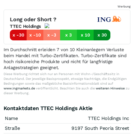
Werbung
Long oder Short ?
TTEC Holdings
x -30
x -10
x -3
x 3
x 10
x 30
Im Durchschnitt erleiden 7 von 10 Kleinanlegern Verluste
beim Handel mit Turbo-Zertifikaten. Turbo-Zertifikate sind
hoch risikoreiche Produkte und nicht für langfristige
Anlagestrategien geeignet.
Diese Werbung richtet sich nur an Personen mit Wohn-/Geschäftssitz in
Deutschland. Der jeweilige Basisprospekt, etwaige Nachträge, die Endgültigen
Bedingungen sowie das maßgebliche Basisinformationsblatt sind auf
www.ingmarkets.de
veröffentlicht. Beachten Sie auch die
weiteren Hinweise
zu
dieser Werbung.
Kontaktdaten TTEC Holdings Aktie
Name
TTEC Holdings Inc
Straße
9197 South Peoria Street