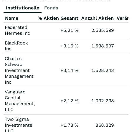
Institutionelle
Fonds
Name
% Aktien Gesamt
Anzahl Aktien
Verän
Federated
+5,21
%
2.535.599
Hermes Inc
BlackRock
+3,16
%
1.538.597
Inc
Charles
Schwab
Investment
+3,14
%
1.528.243
Management
Inc
Vanguard
Capital
+2,12
%
1.032.238
Management,
LLC
Two Sigma
Investments
+1,78
%
868.329
LLC