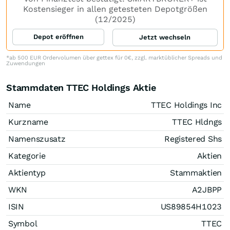
Kostensieger in allen getesteten Depotgrößen
(12/2025)
Depot eröffnen
Jetzt wechseln
*ab 500 EUR Ordervolumen über gettex für 0€, zzgl. marktüblicher Spreads und
Zuwendungen
Stammdaten TTEC Holdings Aktie
Name
TTEC Holdings Inc
Kurzname
TTEC Hldngs
Namenszusatz
Registered Shs
Kategorie
Aktien
Aktientyp
Stammaktien
WKN
A2JBPP
ISIN
US89854H1023
Symbol
TTEC