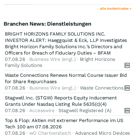
alle Insidertrades »
Branchen News: Dienstleistungen
BRIGHT HORIZONS FAMILY SOLUTIONS INC.
INVESTOR ALERT: Haeggquist & Eck, LLP Investigates
Bright Horizon Family Solutions Inc.’s Directors and
Officers for Breach of Fiduciary Duties – BFAM
07.08.26
· Business Wire (engl.) ·
Bright Horizons
Family Solutions
Waste Connections Renews Normal Course Issuer Bid
for Share Repurchases
07.08.26
· Business Wire (engl.) ·
Waste Connections
Stagwell Inc. (STGW) Reports Equity Inducement
Grants Under Nasdaq Listing Rule 5635(c)(4)
07.08.26
· Accesswire ·
Stagwell Registered (A)
Top & Flop: Aktien mit extremer Performance im US
Tech 100 am 07.08.2026
07.08.26
· wO Chartvergleich ·
Advanced Micro Devices