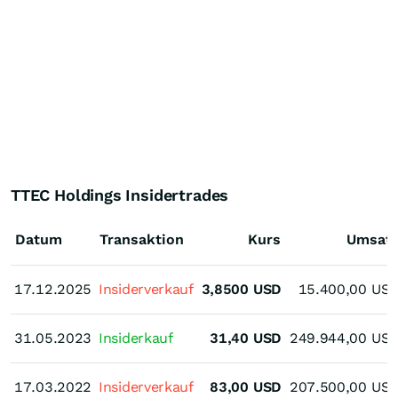
TTEC Holdings Insidertrades
Datum
Transaktion
Kurs
Umsat
17.12.2025
17.12.2025
Insiderverkauf
3,8500
USD
15.400,00
US
31.05.2023
31.05.2023
Insiderkauf
31,40
USD
249.944,00
US
17.03.2022
17.03.2022
Insiderverkauf
83,00
USD
207.500,00
US