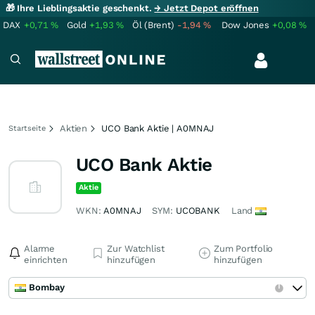
🎁 Ihre Lieblingsaktie geschenkt.
→ Jetzt Depot eröffnen
DAX
+0,71
%
Gold
+1,93
%
Öl (Brent)
-1,94
%
Dow Jones
+0,08
%
Aktien
UCO Bank Aktie | A0MNAJ
Startseite
UCO Bank Aktie
Aktie
WKN:
A0MNAJ
SYM:
UCOBANK
Land
Alarme
Zur Watchlist
Zum Portfolio
einrichten
hinzufügen
hinzufügen
Bombay