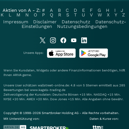
Aktien von A - Z:
#
A
B
C
D
E
F
G
H
I
J
K
L
M
N
O
P
Q
R
S
T
U
V
W
X
Y
Z
Impressum
Disclaimer
Datenschutz
Datenschutz-
Einstellungen
Nutzungsbedingungen
Unsere Apps:
Wenn Sie Kursdaten, Widgets oder andere Finanzinformationen benötigen, hilft
Ihnen
ARIVA
gerne.
Unsere User schätzen wallstreet-online.de: 4.8 von 5 Sternen ermittelt aus 285
Bewertungen bei www.kagels-trading.de
Zeitverzögerung der Kursdaten: Deutsche Börsen +15 Min. NASDAQ +15 Min.
NYSE +20 Min. AMEX +20 Min. Dow Jones +15 Min. Alle Angaben ohne Gewähr.
Copyright © 1998-2026 Smartbroker Holding AG - Alle Rechte vorbehalten.
Mit Unterstützung von:
Daten & Kurse von: