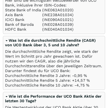
Hier sind die wichtigsten Wettbewerber von UCO
Bank, inklusive ihrer ISIN-Codes:
State Bank of India
(INE062A01020)
Axis Bank
(INE238A01034)
ICICI Bank
(INE090A01021)
Bank of Baroda
(INE028A01039)
HDFC Bank
(INE040A01034)
Was ist die durchschnittliche Rendite (CAGR)
von UCO Bank über 3, 5 und 10 Jahre?
Die durchschnittliche Rendite zeigt, wie stark der
Wert im Schnitt pro Jahr gewachsen ist. Dafür
nutzen wir den CAGR, also die jährliche
Durchschnittsrendite über den jeweiligen Zeitraum.
Darunter findest du für UCO Bank:
Durchschnittliche Rendite 3 Jahre: -0,95
%
Durchschnittliche Rendite 5 Jahre: +14,57
%
Durchschnittliche Rendite 10 Jahre: -4,75
%
Wie ist die Performance der UCO Bank Aktie der
letzten 30 Tage?
Die Wertentwicklung der UCO Bank Aktie über 30