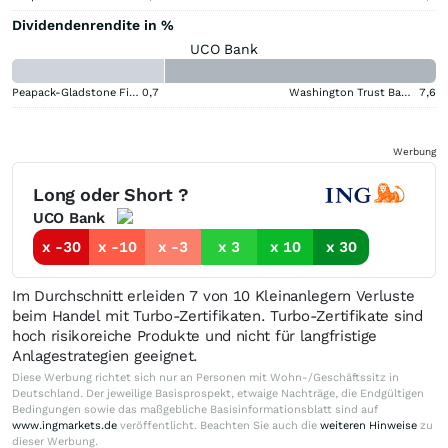
Dividendenrendite in %
UCO Bank
Peapack-Gladstone Financial
0,7
Washington Trust Bancorp
7,6
Werbung
Long oder Short ?
UCO Bank
x -30
x -10
x -3
x 3
x 10
x 30
Im Durchschnitt erleiden 7 von 10 Kleinanlegern Verluste
beim Handel mit Turbo-Zertifikaten. Turbo-Zertifikate sind
hoch risikoreiche Produkte und nicht für langfristige
Anlagestrategien geeignet.
Diese Werbung richtet sich nur an Personen mit Wohn-/Geschäftssitz in
Deutschland. Der jeweilige Basisprospekt, etwaige Nachträge, die Endgültigen
Bedingungen sowie das maßgebliche Basisinformationsblatt sind auf
www.ingmarkets.de
veröffentlicht. Beachten Sie auch die
weiteren Hinweise
zu
dieser Werbung.