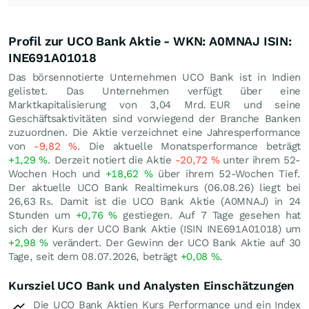
Profil zur UCO Bank Aktie - WKN: A0MNAJ ISIN:
INE691A01018
Das börsennotierte Unternehmen UCO Bank ist in Indien
gelistet. Das Unternehmen verfügt über eine
Marktkapitalisierung von 3,04 Mrd.
EUR
und seine
Geschäftsaktivitäten sind vorwiegend der Branche Banken
zuzuordnen. Die Aktie verzeichnet eine Jahresperformance
von
-9,82
%
. Die aktuelle Monatsperformance beträgt
+1,29
%
. Derzeit notiert die Aktie
-20,72
%
unter ihrem 52-
Wochen Hoch und
+18,62
%
über ihrem 52-Wochen Tief.
Der aktuelle UCO Bank Realtimekurs (
06.08.26
) liegt bei
26,63
₨
. Damit ist die UCO Bank Aktie (A0MNAJ) in 24
Stunden um
+0,76
%
gestiegen. Auf 7 Tage gesehen hat
sich der Kurs der UCO Bank Aktie (ISIN INE691A01018) um
+2,98
%
verändert. Der Gewinn der UCO Bank Aktie auf 30
Tage, seit dem 08.07.2026, beträgt
+0,08
%
.
Kursziel UCO Bank und Analysten Einschätzungen
Die UCO Bank Aktien Kurs Performance und ein Index