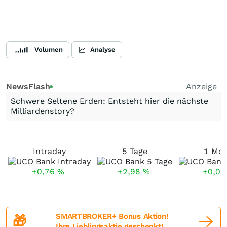
Volumen
Analyse
NewsFlash
Anzeige
Schwere Seltene Erden: Entsteht hier die nächste
Milliardenstory?
Intraday
5 Tage
1 Mo
+0,76
%
+2,98
%
+0,0
SMARTBROKER+ Bonus Aktion!
🎁
Ihre Lieblingsaktie geschenkt!