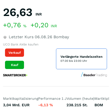
26,63
INR
+0,76
+0,20
%
INR
Letzter Kurs
06.08.26
Bombay
UCO Bank Aktie kaufen
Verkauf
Verlängerte Handelszeiten
07:30 bis 23:00 Uhr
Kauf
Marktkapitalisierung
Performance 1 J
Volumen (heute)
Martktpla
3,04 Mrd.
EUR
-6,13
%
238.215
St.
BOM