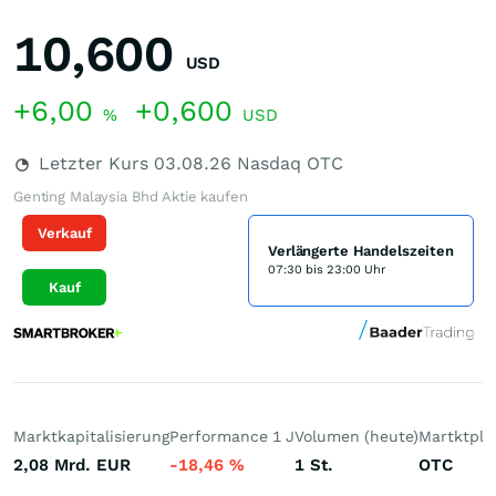
10,600
USD
+6,00
+0,600
%
USD
Letzter Kurs
03.08.26
Nasdaq OTC
Genting Malaysia Bhd Aktie kaufen
Verkauf
Verlängerte Handelszeiten
07:30 bis 23:00 Uhr
Kauf
Marktkapitalisierung
Performance 1 J
Volumen (heute)
Martktpla
2,08 Mrd.
EUR
-18,46
%
1
St.
OTC