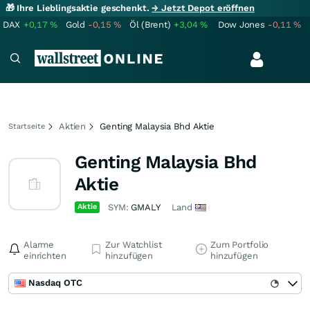
🎁 Ihre Lieblingsaktie geschenkt.
→ Jetzt Depot eröffnen
DAX
+0,17
%
Gold
-0,15
%
Öl (Brent)
+3,04
%
Dow Jones
-0,11
%
Aktien
Genting Malaysia Bhd Aktie
Startseite
Genting Malaysia Bhd
Aktie
Aktie
SYM:
GMALY
Land
Alarme
Zur Watchlist
Zum Portfolio
einrichten
hinzufügen
hinzufügen
Nasdaq OTC