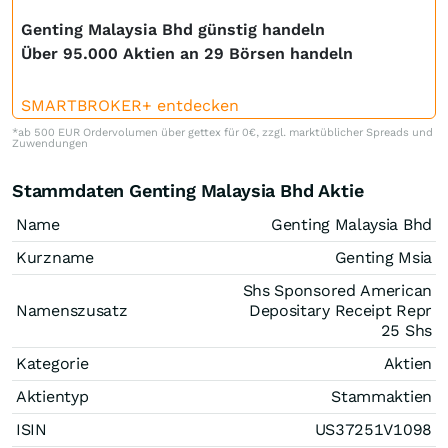
Genting Malaysia Bhd günstig handeln
Über 95.000 Aktien an 29 Börsen handeln
SMARTBROKER+ entdecken
*ab 500 EUR Ordervolumen über gettex für 0€, zzgl. marktüblicher Spreads und
Zuwendungen
Stammdaten Genting Malaysia Bhd Aktie
Name
Genting Malaysia Bhd
Kurzname
Genting Msia
Shs Sponsored American
Namenszusatz
Depositary Receipt Repr
25 Shs
Kategorie
Aktien
Aktientyp
Stammaktien
ISIN
US37251V1098