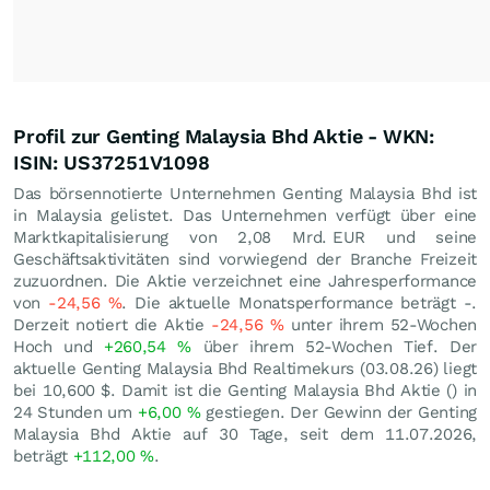
Profil zur Genting Malaysia Bhd Aktie - WKN:
ISIN: US37251V1098
Das börsennotierte Unternehmen Genting Malaysia Bhd ist
in Malaysia gelistet. Das Unternehmen verfügt über eine
Marktkapitalisierung von 2,08 Mrd.
EUR
und seine
Geschäftsaktivitäten sind vorwiegend der Branche Freizeit
zuzuordnen. Die Aktie verzeichnet eine Jahresperformance
von
-24,56
%
. Die aktuelle Monatsperformance beträgt -.
Derzeit notiert die Aktie
-24,56
%
unter ihrem 52-Wochen
Hoch und
+260,54
%
über ihrem 52-Wochen Tief. Der
aktuelle Genting Malaysia Bhd Realtimekurs (
03.08.26
) liegt
bei 10,600
$
. Damit ist die Genting Malaysia Bhd Aktie () in
24 Stunden um
+6,00
%
gestiegen. Der Gewinn der Genting
Malaysia Bhd Aktie auf 30 Tage, seit dem 11.07.2026,
beträgt
+112,00
%
.