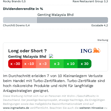
Rocky Brands
0,5
Rave Restaurant Group
3,3
Dividendenrendite in %
Genting Malaysia Bhd
Churchill Downs
0,4
Escalade
4,2
Werbung
Long oder Short ?
Genting Malaysia Bhd
x -30
x -10
x -3
x 3
x 10
x 30
Im Durchschnitt erleiden 7 von 10 Kleinanlegern Verluste
beim Handel mit Turbo-Zertifikaten. Turbo-Zertifikate sind
hoch risikoreiche Produkte und nicht für langfristige
Anlagestrategien geeignet.
Diese Werbung richtet sich nur an Personen mit Wohn-/Geschäftssitz in
Deutschland. Der jeweilige Basisprospekt, etwaige Nachträge, die Endgültigen
Bedingungen sowie das maßgebliche Basisinformationsblatt sind auf
www.ingmarkets.de
veröffentlicht. Beachten Sie auch die
weiteren Hinweise
zu