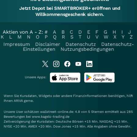
Jetzt Depot bei SMARTBROKER+ eröffnen und
Willkommensgeschenk sichern.
Aktien von A - Z:
#
A
B
C
D
E
F
G
H
I
J
K
L
M
N
O
P
Q
R
S
T
U
V
W
X
Y
Z
Impressum
Disclaimer
Datenschutz
Datenschutz-
Einstellungen
Nutzungsbedingungen
Unsere Apps:
Wenn Sie Kursdaten, Widgets oder andere Finanzinformationen benötigen, hilft
Ihnen
ARIVA
gerne.
Unsere User schätzen wallstreet-online.de: 4.8 von 5 Sternen ermittelt aus 285
Bewertungen bei www.kagels-trading.de
Zeitverzögerung der Kursdaten: Deutsche Börsen +15 Min. NASDAQ +15 Min.
NYSE +20 Min. AMEX +20 Min. Dow Jones +15 Min. Alle Angaben ohne Gewähr.