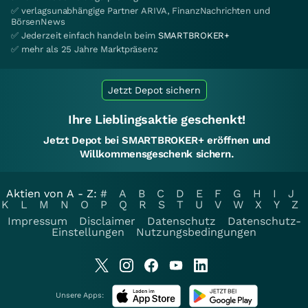
✅ verlagsunabhängige Partner ARIVA, FinanzNachrichten und
BörsenNews
✅ Jederzeit einfach handeln beim
SMARTBROKER+
✅ mehr als 25 Jahre Marktpräsenz
Jetzt Depot sichern
Ihre Lieblingsaktie geschenkt!
Jetzt Depot bei SMARTBROKER+ eröffnen und
Willkommensgeschenk sichern.
Aktien von A - Z:
#
A
B
C
D
E
F
G
H
I
J
K
L
M
N
O
P
Q
R
S
T
U
V
W
X
Y
Z
Impressum
Disclaimer
Datenschutz
Datenschutz-
Einstellungen
Nutzungsbedingungen
Unsere Apps: