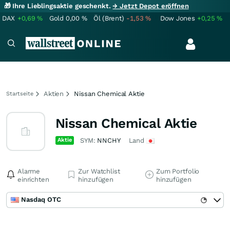
🎁 Ihre Lieblingsaktie geschenkt.
→ Jetzt Depot eröffnen
DAX
+0,69
%
Gold
0,00
%
Öl (Brent)
-1,53
%
Dow Jones
+0,25
%
Aktien
Nissan Chemical Aktie
Startseite
Nissan Chemical Aktie
Aktie
SYM:
NNCHY
Land
Alarme
Zur Watchlist
Zum Portfolio
einrichten
hinzufügen
hinzufügen
Nasdaq OTC