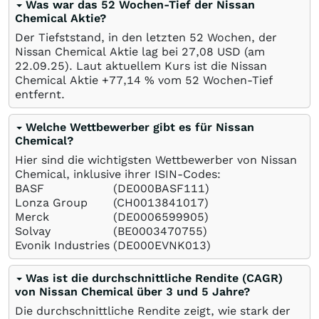
Was war das 52 Wochen-Tief der Nissan
Chemical Aktie?
Der Tiefststand, in den letzten 52 Wochen, der
Nissan Chemical Aktie lag bei 27,08
USD
(am
22.09.25
). Laut aktuellem Kurs ist die Nissan
Chemical Aktie +77,14
%
vom 52 Wochen-Tief
entfernt.
Welche Wettbewerber gibt es für Nissan
Chemical?
Hier sind die wichtigsten Wettbewerber von Nissan
Chemical, inklusive ihrer ISIN-Codes:
BASF
(DE000BASF111)
Lonza Group
(CH0013841017)
Merck
(DE0006599905)
Solvay
(BE0003470755)
Evonik Industries
(DE000EVNK013)
Was ist die durchschnittliche Rendite (CAGR)
von Nissan Chemical über 3 und 5 Jahre?
Die durchschnittliche Rendite zeigt, wie stark der