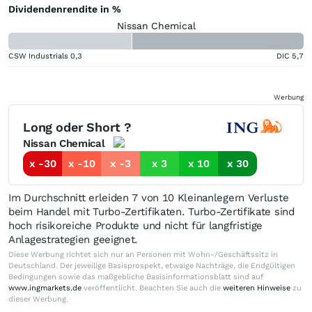
Dividendenrendite in %
Nissan Chemical
CSW Industrials
0,3
DIC
5,7
Werbung
Long oder Short ?
Nissan Chemical
x -30
x -10
x -3
x 3
x 10
x 30
Im Durchschnitt erleiden 7 von 10 Kleinanlegern Verluste
beim Handel mit Turbo-Zertifikaten. Turbo-Zertifikate sind
hoch risikoreiche Produkte und nicht für langfristige
Anlagestrategien geeignet.
Diese Werbung richtet sich nur an Personen mit Wohn-/Geschäftssitz in
Deutschland. Der jeweilige Basisprospekt, etwaige Nachträge, die Endgültigen
Bedingungen sowie das maßgebliche Basisinformationsblatt sind auf
www.ingmarkets.de
veröffentlicht. Beachten Sie auch die
weiteren Hinweise
zu
dieser Werbung.