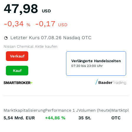
47,98
USD
-0,34
-0,17
%
USD
Letzter Kurs
07.08.26
Nasdaq OTC
Nissan Chemical Aktie kaufen
Verkauf
Verlängerte Handelszeiten
07:30 bis 23:00 Uhr
Kauf
Marktkapitalisierung
Performance 1 J
Volumen (heute)
Martktpla
5,54 Mrd.
EUR
+44,86
%
35
St.
OTC