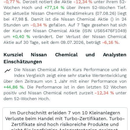
-0,77
%
. Derzeit notiert die Aktie
-12,34
%
unter ihrem 52-
Wochen Hoch und
+77,14
%
über ihrem 52-Wochen Tief.
Der aktuelle Nissan Chemical Realtimekurs (
07.08.26
) liegt
bei 47,98
$
. Damit ist die Nissan Chemical Aktie () in 24
Stunden um
-0,34
%
gefallen. Auf 7 Tage gesehen hat sich
der Kurs der Nissan Chemical Aktie (ISIN US65476F1049)
um
+0,40
%
verändert. Der Verlust der Nissan Chemical
Aktie auf 30 Tage, seit dem 09.07.2026, beträgt
-6,16
%
.
Kursziel Nissan Chemical und Analysten
Einschätzungen
Die Nissan Chemical Aktien Kurs Performance und ein
Index Vergleich zeigt eine sehr starke Wertentwicklung
über den Zeitraum von 1 Jahr mit einer Performance von
+44,86
%
. Die Performance ist in den letzten 52 Wochen
positiv und Nissan Chemical notiert zurzeit
-12,34
%
unter
dem 52-Wochen Hoch.
Im Durchschnitt erleiden 7 von 10 Kleinanlegern
Verluste beim Handel mit Turbo-Zertifikaten. Turbo-
Zertifikate sind hoch risikoreiche Produkte und