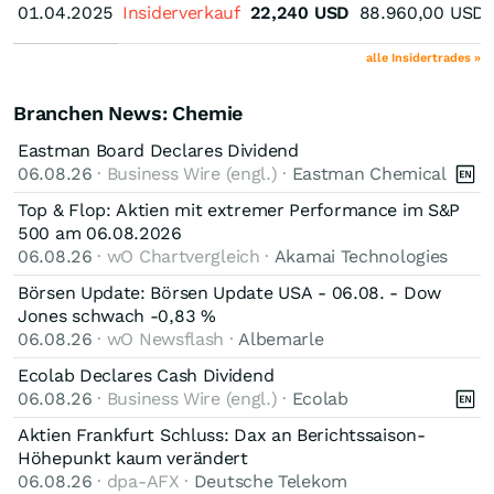
01.04.2025
01.04.2025
Insiderverkauf
22,240
USD
88.960,00
USD
alle Insidertrades »
Branchen News: Chemie
Eastman Board Declares Dividend
06.08.26
· Business Wire (engl.) ·
Eastman Chemical
Top & Flop: Aktien mit extremer Performance im S&P
500 am 06.08.2026
06.08.26
· wO Chartvergleich ·
Akamai Technologies
Börsen Update: Börsen Update USA - 06.08. - Dow
Jones schwach -0,83 %
06.08.26
· wO Newsflash ·
Albemarle
Ecolab Declares Cash Dividend
06.08.26
· Business Wire (engl.) ·
Ecolab
Aktien Frankfurt Schluss: Dax an Berichtssaison-
Höhepunkt kaum verändert
06.08.26
· dpa-AFX ·
Deutsche Telekom