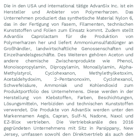
Die in den USA und international tätige AdvanSix Inc. ist ein
Hersteller und Anbieter von Polymerharzen. Das
Unternehmen produziert das synthetische Material Nylon 6,
das in der Fertigung von Fasern, Filamenten, technischen
Kunststoffen und Folien zum Einsatz kommt. Zudem stellt
AdvanSix Caprolactam für die Produktion von
Polymerharzen her und liefert Ammoniumsulfatdünger an
Großhändler, landwirtschaftliche Genossenschaften und
Einzelhandelsgeschäfte. Des Weiteren gehören Aceton und
andere chemische Zwischenprodukte wie Phenol,
Monoisopropylamin, Dipropylamin, Monoallylamin, Alpha-
Methylstyrol, Cyclohexanon, Methylethylketoxim,
Acetaldehydoxim, 2-Pentanonoxim, Cyclohexanol,
Schwefelsäure, Ammoniak und Kohlendioxid zum
Produktportfolio des Unternehmens. Diese werden in der
Herstellung von Klebstoffen, Farben, Beschichtungen,
Lösungsmitteln, Herbiziden und technischen Kunststoffen
verwendet. Die Produkte von AdvanSix werden unter den
Markennamen Aegis, Capran, Sulf-N, Nadone, Naxol und
EZ-Blox vertrieben. Die Vertriebskanäle des 2016
gegründeten Unternehmens mit Sitz in Parsippany, New
Jersey, umfassen sowohl den Direktvertrieb als auch den