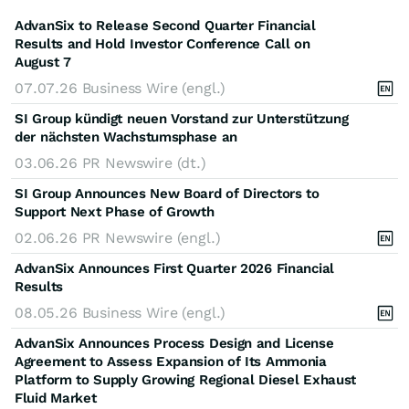
AdvanSix to Release Second Quarter Financial
Results and Hold Investor Conference Call on
August 7
07.07.26
Business Wire (engl.)
SI Group kündigt neuen Vorstand zur Unterstützung
der nächsten Wachstumsphase an
03.06.26
PR Newswire (dt.)
SI Group Announces New Board of Directors to
Support Next Phase of Growth
02.06.26
PR Newswire (engl.)
AdvanSix Announces First Quarter 2026 Financial
Results
08.05.26
Business Wire (engl.)
AdvanSix Announces Process Design and License
Agreement to Assess Expansion of Its Ammonia
Platform to Supply Growing Regional Diesel Exhaust
Fluid Market