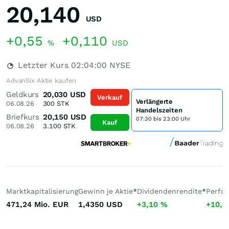
20,140
USD
+0,55
+0,110
%
USD
Letzter Kurs
02:04:00
NYSE
AdvanSix Aktie kaufen
Geldkurs
20,030
USD
Verkauf
Verlängerte
06.08.26
300
STK
Handelszeiten
Briefkurs
20,150
USD
07:30 bis 23:00 Uhr
Kauf
06.08.26
3.100
STK
Marktkapitalisierung
Gewinn je Aktie
*
Dividendenrendite
*
Perfo
471,24 Mio.
EUR
1,4350
USD
+3,10
%
+10,