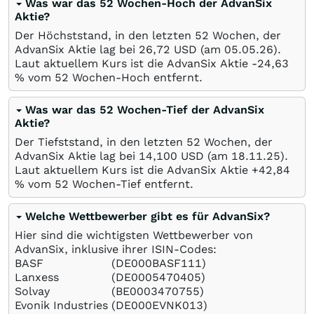
Was war das 52 Wochen-Hoch der AdvanSix
Aktie?
Der Höchststand, in den letzten 52 Wochen, der
AdvanSix Aktie lag bei 26,72
USD
(am
05.05.26
).
Laut aktuellem Kurs ist die AdvanSix Aktie -24,63
%
vom 52 Wochen-Hoch entfernt.
Was war das 52 Wochen-Tief der AdvanSix
Aktie?
Der Tiefststand, in den letzten 52 Wochen, der
AdvanSix Aktie lag bei 14,100
USD
(am
18.11.25
).
Laut aktuellem Kurs ist die AdvanSix Aktie +42,84
%
vom 52 Wochen-Tief entfernt.
Welche Wettbewerber gibt es für AdvanSix?
Hier sind die wichtigsten Wettbewerber von
AdvanSix, inklusive ihrer ISIN-Codes:
BASF
(DE000BASF111)
Lanxess
(DE0005470405)
Solvay
(BE0003470755)
Evonik Industries
(DE000EVNK013)