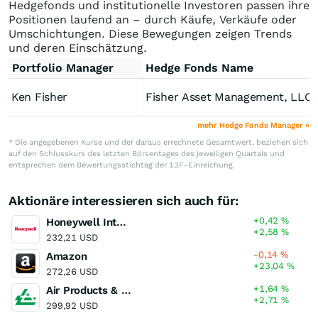
Hedgefonds und institutionelle Investoren passen ihre
Positionen laufend an – durch Käufe, Verkäufe oder
Umschichtungen. Diese Bewegungen zeigen Trends
und deren Einschätzung.
Portfolio Manager
Hedge Fonds Name
Ken Fisher
Fisher Asset Management, LLC
mehr Hedge Fonds Manager »
* Die angegebenen Kurse und der daraus errechnete Gesamtwert, beziehen sich
auf den Schlusskurs des letzten Börsentages des jeweiligen Quartals und
entsprechen dem Bewertungsstichtag der 13F-Einreichung.
Aktionäre interessieren sich auch für:
+0,42
%
Honeywell International
+2,58
%
232,21 USD
-0,14
%
Amazon
+23,04
%
272,26 USD
+1,64
%
Air Products & Chemicals
+2,71
%
299,92 USD