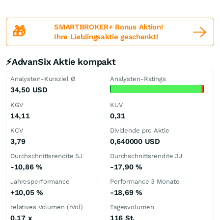
SMARTBROKER+ Bonus Aktion!
🎁
Ihre Lieblingsaktie geschenkt!
⚡AdvanSix Aktie kompakt
Analysten-Kursziel Ø
Analysten-Ratings
34,50
USD
KGV
KUV
14,11
0,31
KCV
Dividende pro Aktie
3,79
0,640000
USD
Durchschnittsrendite 5J
Durchschnittsrendite 3J
-10,86
%
-17,90
%
Jahresperformance
Performance 3 Monate
+10,05
%
-18,69
%
relatives Volumen (rVol)
Tagesvolumen
0,17
x
116 St.