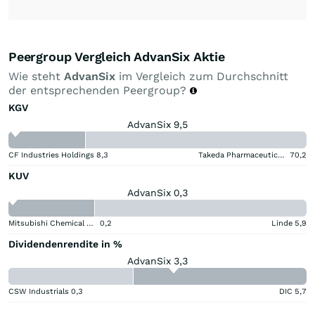
Peergroup Vergleich AdvanSix Aktie
Wie steht
AdvanSix
im Vergleich zum Durchschnitt
der entsprechenden Peergroup?
KGV
AdvanSix 9,5
CF Industries Holdings
8,3
Takeda Pharmaceutical Aktie
70,2
KUV
AdvanSix 0,3
Mitsubishi Chemical Group Corporation
0,2
Linde
5,9
Dividendenrendite in %
AdvanSix 3,3
CSW Industrials
0,3
DIC
5,7