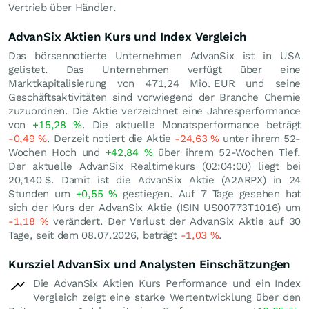
Vertrieb über Händler.
AdvanSix Aktien Kurs und Index Vergleich
Das börsennotierte Unternehmen AdvanSix ist in USA
gelistet. Das Unternehmen verfügt über eine
Marktkapitalisierung von 471,24 Mio.
EUR
und seine
Geschäftsaktivitäten sind vorwiegend der Branche Chemie
zuzuordnen. Die Aktie verzeichnet eine Jahresperformance
von
+15,28
%
. Die aktuelle Monatsperformance beträgt
-0,49
%
. Derzeit notiert die Aktie
-24,63
%
unter ihrem 52-
Wochen Hoch und
+42,84
%
über ihrem 52-Wochen Tief.
Der aktuelle AdvanSix Realtimekurs (02:04:00) liegt bei
20,140
$
. Damit ist die AdvanSix Aktie (A2ARPX) in 24
Stunden um
+0,55
%
gestiegen. Auf 7 Tage gesehen hat
sich der Kurs der AdvanSix Aktie (ISIN US00773T1016) um
-1,18
%
verändert. Der Verlust der AdvanSix Aktie auf 30
Tage, seit dem 08.07.2026, beträgt
-1,03
%
.
Kursziel AdvanSix und Analysten Einschätzungen
Die AdvanSix Aktien Kurs Performance und ein Index
Vergleich zeigt eine starke Wertentwicklung über den