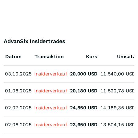
AdvanSix Insidertrades
Datum
Transaktion
Kurs
Umsatz
03.10.2025
03.10.2025
Insiderverkauf
20,000
USD
11.540,00
USD
01.08.2025
01.08.2025
Insiderverkauf
20,180
USD
11.522,78
USD
02.07.2025
02.07.2025
Insiderverkauf
24,850
USD
14.189,35
USD
02.06.2025
02.06.2025
Insiderverkauf
23,650
USD
13.504,15
USD