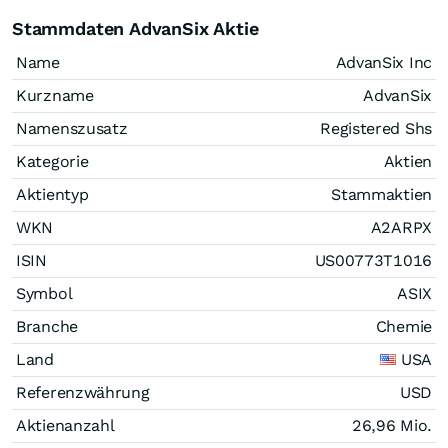
Stammdaten AdvanSix Aktie
Name
AdvanSix Inc
Kurzname
AdvanSix
Namenszusatz
Registered Shs
Kategorie
Aktien
Aktientyp
Stammaktien
WKN
A2ARPX
ISIN
US00773T1016
Symbol
ASIX
Branche
Chemie
Land
USA
Referenzwährung
USD
Aktienanzahl
26,96 Mio.