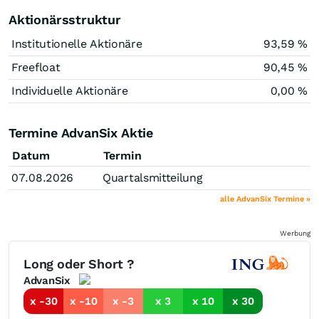
Aktionärsstruktur
Institutionelle Aktionäre
93,59 %
Freefloat
90,45 %
Individuelle Aktionäre
0,00 %
Termine AdvanSix Aktie
Datum
Termin
07.08.2026
Quartalsmitteilung
alle AdvanSix Termine »
Werbung
Long oder Short ?
AdvanSix
x -30
x -10
x -3
x 3
x 10
x 30