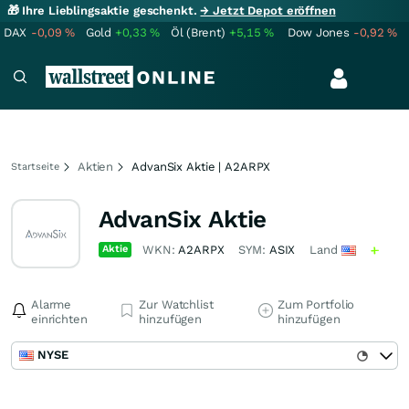
🎁 Ihre Lieblingsaktie geschenkt.
→ Jetzt Depot eröffnen
DAX
-0,09
%
Gold
+0,33
%
Öl (Brent)
+5,15
%
Dow Jones
-0,92
%
Aktien
AdvanSix Aktie | A2ARPX
Startseite
AdvanSix Aktie
Aktie
WKN:
A2ARPX
SYM:
ASIX
Land
Alarme
Zur Watchlist
Zum Portfolio
einrichten
hinzufügen
hinzufügen
NYSE