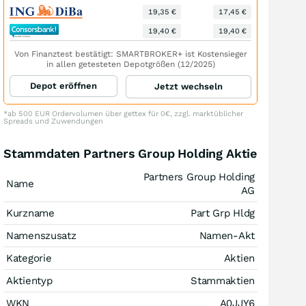
19,35 €
17,45 €
19,40 €
19,40 €
Von Finanztest bestätigt: SMARTBROKER+ ist Kostensieger
in allen getesteten Depotgrößen (12/2025)
Depot eröffnen
Jetzt wechseln
*ab 500 EUR Ordervolumen über gettex für 0€, zzgl. marktüblicher
Spreads und Zuwendungen
Stammdaten Partners Group Holding Aktie
Partners Group Holding
Name
AG
Kurzname
Part Grp Hldg
Namenszusatz
Namen-Akt
Kategorie
Aktien
Aktientyp
Stammaktien
WKN
A0JJY6