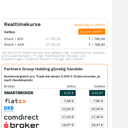
Realtimekurse
Realtimekurs öffnen
0 € pro Trade*
Gettex
Stück /
BID
07.08.26
7
/
786,60
Stück /
ASK
07.08.26
7
/
788,80
*ab 500 EUR Ordervolumen über gettex, zzgl. marktüblicher Spreads
und Zuwendungen | ** zzgl. marktüblicher Spreads und
Zuwendungen, mögliche Steuern und ggf. SEC Gebühr
Partners Group Holding günstig handeln
Kostenvergleich pro Trade bei einem 5.000 € Ordervolumen, je
nach Handelsplatz
Broker
Xetra
Gettex
5,50 €
0,00 €*
7,88 €
7,90 €
12,50 €
10,00 €
17,40 €
17,40 €
18,97 €
18,47 €