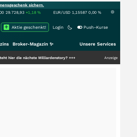
mensgeschenk sichern.
00
29.728,93
+1,18
%
EUR/USD
1,15587
0,00
%
Aktie geschenkt!
Login
Push-Kurse
zins
Broker-Magazin ✨
Unsere Services
nächste Milliardenstory?
+++
Anzeige