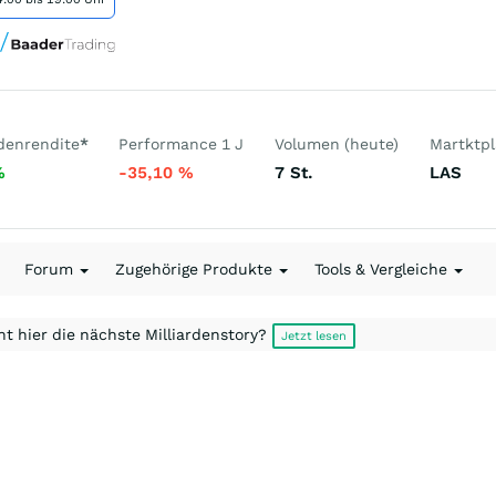
denrendite
*
Performance 1 J
Volumen (heute)
Martktpl
%
-35,10
%
7
St.
LAS
Forum
Zugehörige Produkte
Tools & Vergleiche
t hier die nächste Milliardenstory?
Jetzt lesen