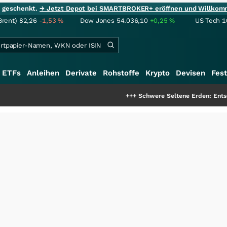
ie geschenkt.
→ Jetzt Depot bei SMARTBROKER+ eröffnen und Willkom
Brent)
82,26
-1,53
%
Dow Jones
54.036,10
+0,25
%
US Tech 1
ETFs
Anleihen
Derivate
Rohstoffe
Krypto
Devisen
Fest
+++
Schwere Seltene Erden: Entsteht hier die 