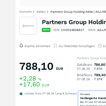
Aktien
Partners Group Holding Aktie | A0JJY
Startseite
Partners Group Holdin
Aktie
ISIN:
CH0024608827
WKN:
A0JJ
Alarme einrichten
Zur Watchlist hinzufügen
Zu
Partners Group Hold
788,10
Geldkurs
786,80
EUR
07.08.26
7
STK
Briefkurs
789,40
+2,28
%
07.08.26
7
STK
+17,60
EUR
Letzter Kurs
07.08.26
Lang & Schwarz
Hinweis
Verlängerte Hand
Mo-Fr von
07:30 bi
Neu: Samstag von 14