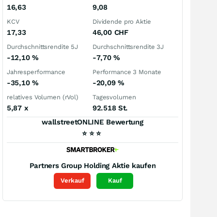
16,63
9,08
KCV
Dividende pro Aktie
17,33
46,00
CHF
Durchschnittsrendite 5J
Durchschnittsrendite 3J
-12,10
%
-7,70
%
Jahresperformance
Performance 3 Monate
-35,10
%
-20,09
%
relatives Volumen (rVol)
Tagesvolumen
5,87
x
92.518 St.
wallstreetONLINE Bewertung
⭐
⭐
⭐
Partners Group Holding
Aktie kaufen
Verkauf
Kauf