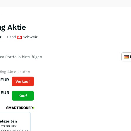
6
g Aktie
Y6
Land
Schweiz
m Portfolio hinzufügen
ing Aktie kaufen
EUR
Verkauf
EUR
Kauf
elszeiten
s 23:00 Uhr
:00 bis 19:00 Uhr