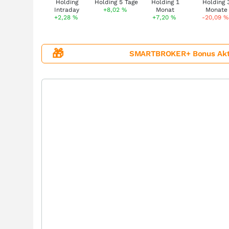
+8,02
%
+2,28
%
+7,20
%
-20,09
%
🎁
SMARTBROKER+ Bonus Aktion