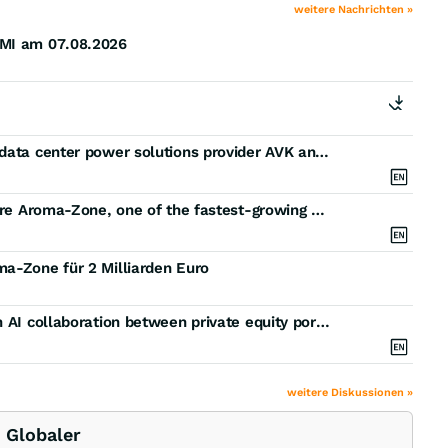
weitere Nachrichten »
SMI am 07.08.2026
Partners Group to become majority shareholder in data center power solutions provider AVK and accelerate future growth
Partners Group enters into exclusive talks to acquire Aroma-Zone, one of the fastest-growing natural beauty and wellness brands in Europe
ma-Zone für 2 Milliarden Euro
Partners Group drives EBITDA margin uplift through AI collaboration between private equity portfolio companies
weitere Diskussionen »
 Globaler