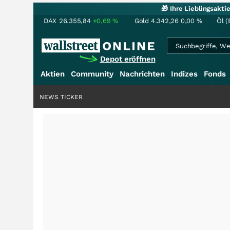
🎁 Ihre Lieblingsakt
DAX
26.355,84
+0,69
%
Gold
4.342,26
0,00
%
Öl (
Depot eröffnen
Aktien
Community
Nachrichten
Indizes
Fonds
NEWS TICKER