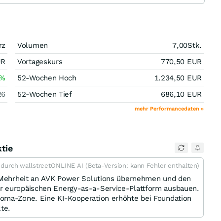
rz
Volumen
7,00
Stk.
UR
Vortageskurs
770,50
EUR
%
52-Wochen Hoch
1.234,50
EUR
26
52-Wochen Tief
686,10
EUR
mehr Performancedaten »
tie
t durch wallstreetONLINE AI (Beta-Version: kann Fehler enthalten)
e Mehrheit an AVK Power Solutions übernehmen und den
r europäischen Energy-as-a-Service-Plattform ausbauen.
roma-Zone. Eine KI-Kooperation erhöhte bei Foundation
te.