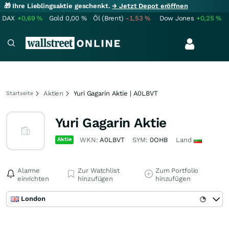
🎁 Ihre Lieblingsaktie geschenkt.
→ Jetzt Depot eröffnen
DAX
+0,69
%
Gold
0,00
%
Öl (Brent)
-1,53
%
Dow Jones
+0,25
%
Aktien
Yuri Gagarin Aktie | A0LBVT
Startseite
Yuri Gagarin Aktie
Aktie
WKN:
A0LBVT
SYM:
0OHB
Land
Alarme
Zur Watchlist
Zum Portfolio
einrichten
hinzufügen
hinzufügen
London