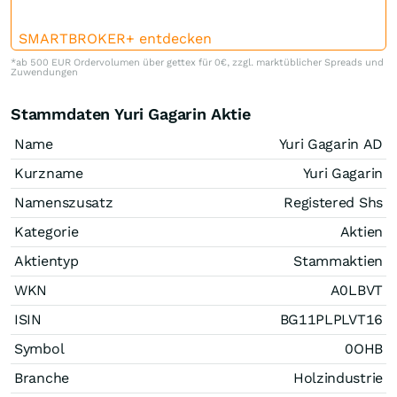
SMARTBROKER+ entdecken
*ab 500 EUR Ordervolumen über gettex für 0€, zzgl. marktüblicher Spreads und
Zuwendungen
Stammdaten Yuri Gagarin Aktie
Name
Yuri Gagarin AD
Kurzname
Yuri Gagarin
Namenszusatz
Registered Shs
Kategorie
Aktien
Aktientyp
Stammaktien
WKN
A0LBVT
ISIN
BG11PLPLVT16
Symbol
0OHB
Branche
Holzindustrie