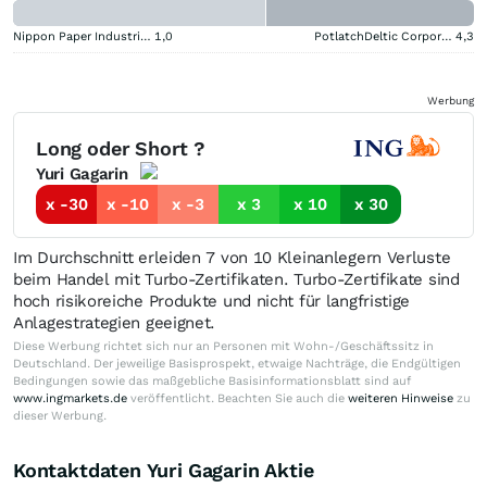
Nippon Paper Industries
1,0
PotlatchDeltic Corporation
4,3
Werbung
Long oder Short ?
Yuri Gagarin
x -30
x -10
x -3
x 3
x 10
x 30
Im Durchschnitt erleiden 7 von 10 Kleinanlegern Verluste
beim Handel mit Turbo-Zertifikaten. Turbo-Zertifikate sind
hoch risikoreiche Produkte und nicht für langfristige
Anlagestrategien geeignet.
Diese Werbung richtet sich nur an Personen mit Wohn-/Geschäftssitz in
Deutschland. Der jeweilige Basisprospekt, etwaige Nachträge, die Endgültigen
Bedingungen sowie das maßgebliche Basisinformationsblatt sind auf
www.ingmarkets.de
veröffentlicht. Beachten Sie auch die
weiteren Hinweise
zu
dieser Werbung.
Kontaktdaten Yuri Gagarin Aktie