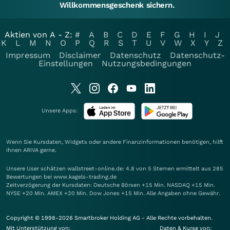
Willkommensgeschenk sichern.
Aktien von A - Z:
#
A
B
C
D
E
F
G
H
I
J
K
L
M
N
O
P
Q
R
S
T
U
V
W
X
Y
Z
Impressum
Disclaimer
Datenschutz
Datenschutz-
Einstellungen
Nutzungsbedingungen
Unsere Apps:
Wenn Sie Kursdaten, Widgets oder andere Finanzinformationen benötigen, hilft
Ihnen
ARIVA
gerne.
Unsere User schätzen wallstreet-online.de: 4.8 von 5 Sternen ermittelt aus 285
Bewertungen bei www.kagels-trading.de
Zeitverzögerung der Kursdaten: Deutsche Börsen +15 Min. NASDAQ +15 Min.
NYSE +20 Min. AMEX +20 Min. Dow Jones +15 Min. Alle Angaben ohne Gewähr.
Copyright © 1998-2026 Smartbroker Holding AG - Alle Rechte vorbehalten.
Mit Unterstützung von:
Daten & Kurse von: