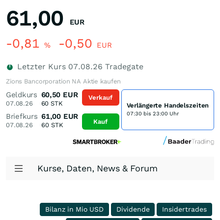
61,00
EUR
-0,81
-0,50
%
EUR
Letzter Kurs
07.08.26
Tradegate
Zions Bancorporation NA Aktie kaufen
Geldkurs
60,50
EUR
Verkauf
07.08.26
60
STK
Verlängerte Handelszeiten
07:30 bis 23:00 Uhr
Briefkurs
61,00
EUR
Kauf
07.08.26
60
STK
Kurse, Daten, News & Forum
Bilanz in Mio USD
Dividende
Insidertrades