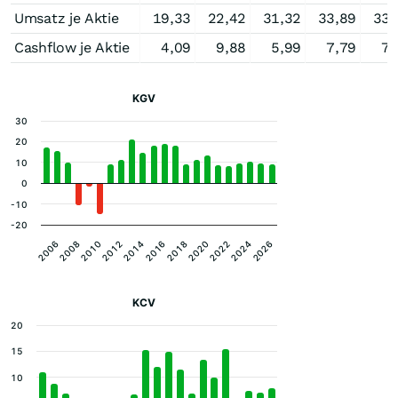
Umsatz je Aktie
19,33
22,42
31,32
33,89
33,
Cashflow je Aktie
4,09
9,88
5,99
7,79
7,
KGV
30
20
10
0
-10
-20
2020
2014
2008
2024
2018
2012
2006
2022
2016
2010
2026
KCV
20
15
10