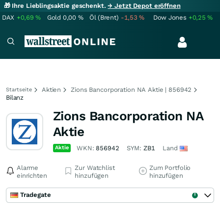
🎁 Ihre Lieblingsaktie geschenkt.
→ Jetzt Depot eröffnen
DAX
+0,69
%
Gold
0,00
%
Öl (Brent)
-1,53
%
Dow Jones
+0,25
%
Aktien
Zions Bancorporation NA Aktie | 856942
Startseite
Bilanz
Zions Bancorporation NA
Aktie
Aktie
WKN:
856942
SYM:
ZB1
Land
Alarme
Zur Watchlist
Zum Portfolio
einrichten
hinzufügen
hinzufügen
Tradegate