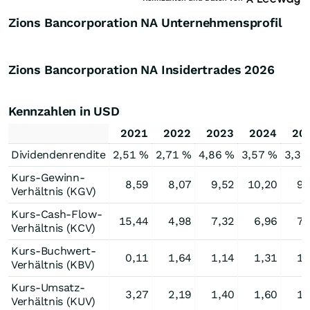
Zions Bancorporation NA Unternehmensprofil
Zions Bancorporation NA Insidertrades
2026
Kennzahlen in USD
2021
2022
2023
2024
20
Dividendenrendite
2,51 %
2,71 %
4,86 %
3,57 %
3,35
Kurs-Gewinn-
8,59
8,07
9,52
10,20
9,
Verhältnis (KGV)
Kurs-Cash-Flow-
15,44
4,98
7,32
6,96
7,
Verhältnis (KCV)
Kurs-Buchwert-
0,11
1,64
1,14
1,31
1,
Verhältnis (KBV)
Kurs-Umsatz-
3,27
2,19
1,40
1,60
1,
Verhältnis (KUV)