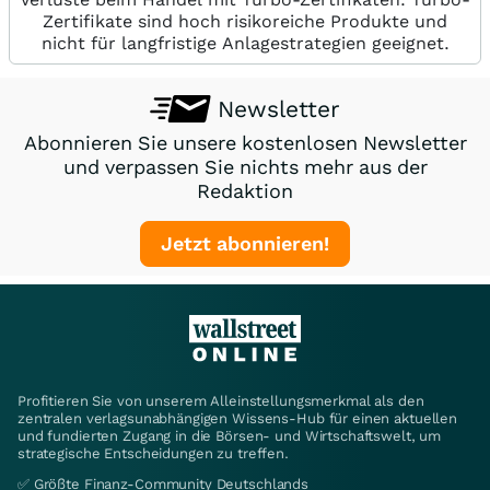
Zertifikate sind hoch risikoreiche Produkte und
nicht für langfristige Anlagestrategien geeignet.
Newsletter
Abonnieren Sie unsere kostenlosen Newsletter
und verpassen Sie nichts mehr aus der
Redaktion
Jetzt abonnieren!
Profitieren Sie von unserem Alleinstellungsmerkmal als den
zentralen verlagsunabhängigen Wissens-Hub für einen aktuellen
und fundierten Zugang in die Börsen- und Wirtschaftswelt, um
strategische Entscheidungen zu treffen.
✅ Größte Finanz-Community Deutschlands