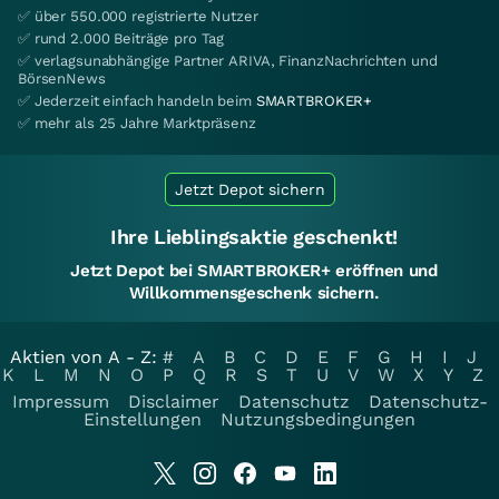
✅ über 550.000 registrierte Nutzer
✅ rund 2.000 Beiträge pro Tag
✅ verlagsunabhängige Partner ARIVA, FinanzNachrichten und
BörsenNews
✅ Jederzeit einfach handeln beim
SMARTBROKER+
✅ mehr als 25 Jahre Marktpräsenz
Jetzt Depot sichern
Ihre Lieblingsaktie geschenkt!
Jetzt Depot bei SMARTBROKER+ eröffnen und
Willkommensgeschenk sichern.
Aktien von A - Z:
#
A
B
C
D
E
F
G
H
I
J
K
L
M
N
O
P
Q
R
S
T
U
V
W
X
Y
Z
Impressum
Disclaimer
Datenschutz
Datenschutz-
Einstellungen
Nutzungsbedingungen