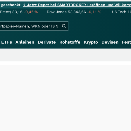
ie geschenkt.
→ Jetzt Depot bei SMARTBROKER+ eröffnen und Willkom
(Brent)
83,16
-0,45
%
Dow Jones
53.843,66
-0,11
%
US Tech 1
ETFs
Anleihen
Derivate
Rohstoffe
Krypto
Devisen
Fest