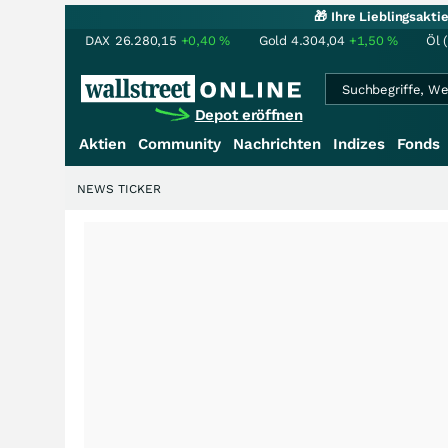
🎁 Ihre Lieblingsakt
DAX
26.280,15
+0,40
%
Gold
4.304,04
+1,50
%
Öl 
Depot eröffnen
Aktien
Community
Nachrichten
Indizes
Fonds
NEWS TICKER