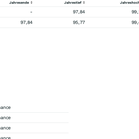
Jahresende
Jahrestief
Jahreshoc
-
97,84
99,
97,84
95,77
99,
mance
mance
mance
mance