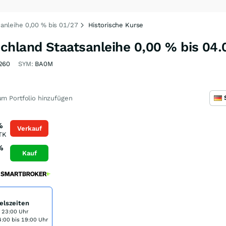
anleihe 0,00 % bis 01/27
Historische Kurse
chland Staatsanleihe 0,00 % bis 04
260
SYM:
BA0M
m Portfolio hinzufügen
%
Verkauf
TK
%
Kauf
elszeiten
s 23:00 Uhr
:00 bis 19:00 Uhr