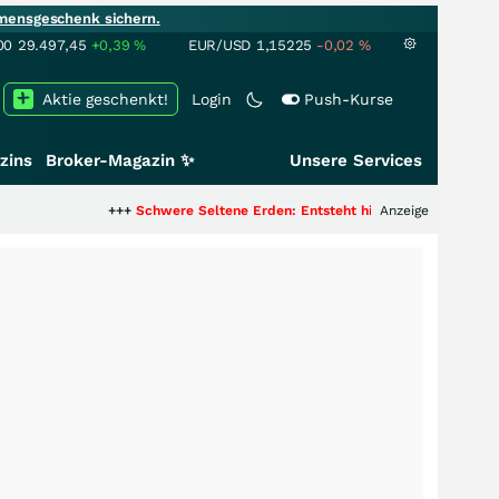
mensgeschenk sichern.
00
29.497,45
+0,39
%
EUR/USD
1,15225
-0,02
%
Aktie geschenkt!
Login
Push-Kurse
zins
Broker-Magazin ✨
Unsere Services
+++
Schwere Seltene Erden: Entsteht hier die nächste Milliardenstory
Anzeige