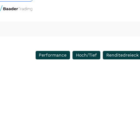
Performance
Hoch/Tief
Renditedreieck