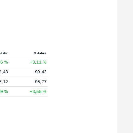
 Jahr
5 Jahre
86
%
+3,11
%
9,43
99,43
7,12
95,77
19
%
+3,55
%