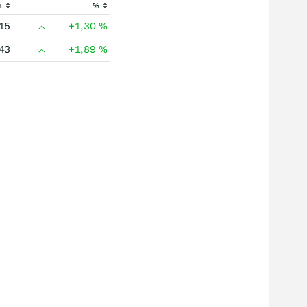
h
%
15
+1,30
%
43
+1,89
%