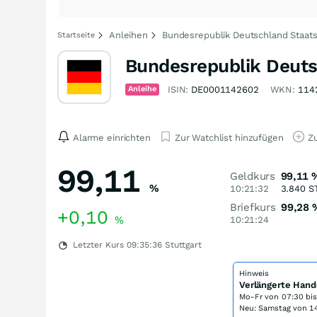
Anleihen
Bundesrepublik Deutschland Staats
Startseite
Bundesrepublik Deuts
Anleihe
ISIN:
DE0001142602
WKN:
114
Alarme einrichten
Zur Watchlist hinzufügen
Zu
99,11
Geldkurs
99,11
%
10:21:32
3.840
S
Briefkurs
99,28
+0,10
%
10:21:24
Letzter Kurs
09:35:36
Stuttgart
Hinweis
Verlängerte Hand
Mo-Fr von
07:30 bi
Neu: Samstag von 14