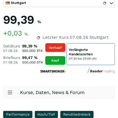
Stuttgart
99,39
%
+0,03
%
Letzter Kurs
07.08.26
Stuttgart
Geldkurs
99,39
%
Verkauf
Verlängerte
07.08.26
500.000
STK
Handelszeiten
Briefkurs
99,47
%
07:30 bis 23:00 Uhr
Kauf
07.08.26
500.000
STK
Kurse, Daten, News & Forum
Performance
Hoch/Tief
Renditedreieck