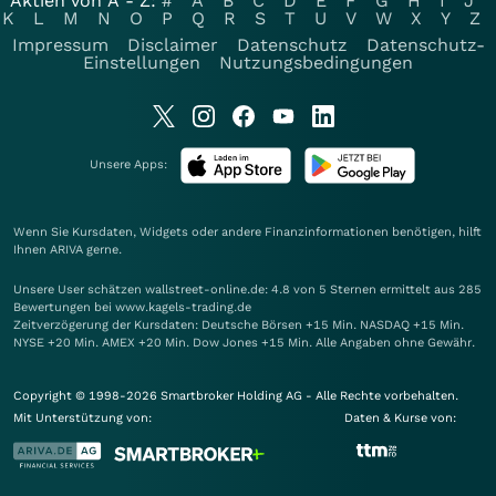
Aktien von A - Z:
#
A
B
C
D
E
F
G
H
I
J
K
L
M
N
O
P
Q
R
S
T
U
V
W
X
Y
Z
Impressum
Disclaimer
Datenschutz
Datenschutz-
Einstellungen
Nutzungsbedingungen
Unsere Apps:
Wenn Sie Kursdaten, Widgets oder andere Finanzinformationen benötigen, hilft
Ihnen
ARIVA
gerne.
Unsere User schätzen wallstreet-online.de: 4.8 von 5 Sternen ermittelt aus 285
Bewertungen bei www.kagels-trading.de
Zeitverzögerung der Kursdaten: Deutsche Börsen +15 Min. NASDAQ +15 Min.
NYSE +20 Min. AMEX +20 Min. Dow Jones +15 Min. Alle Angaben ohne Gewähr.
Copyright © 1998-2026 Smartbroker Holding AG - Alle Rechte vorbehalten.
Mit Unterstützung von:
Daten & Kurse von: