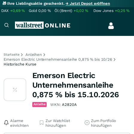
🎁 Ihre Lieblingsaktie geschenkt.
→ Jetzt Depot eröffnen
DAX
+0,69
%
Gold
0,00
%
Öl (Brent)
+0,02
%
Dow Jones
+0,25
%
Anleihen
Startseite
Emerson Electric Unternehmensanleihe 0,875 % bis 10/26
Historische Kurse
Emerson Electric
Unternehmensanleihe
0,875 % bis 15.10.2026
Anleihe
WKN:
A2820A
Alarme
Zur Watchlist
Zum Portfolio
einrichten
hinzufügen
hinzufügen