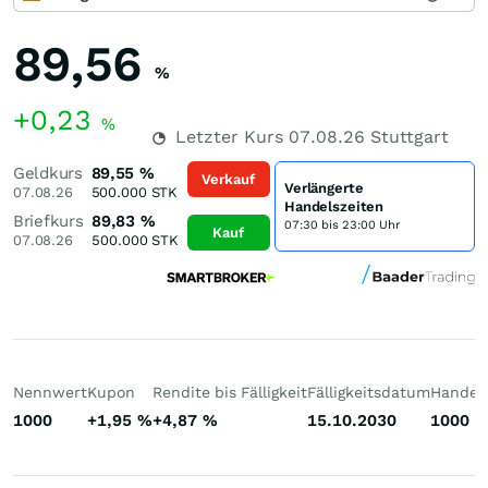
89,56
%
+0,23
%
Letzter Kurs
07.08.26
Stuttgart
Geldkurs
89,55
%
Verkauf
Verlängerte
07.08.26
500.000
STK
Handelszeiten
Briefkurs
89,83
%
07:30 bis 23:00 Uhr
Kauf
07.08.26
500.000
STK
Nennwert
Kupon
Rendite bis Fälligkeit
Fälligkeitsdatum
Handelb
1000
+1,95
%
+4,87
%
15.10.2030
1000