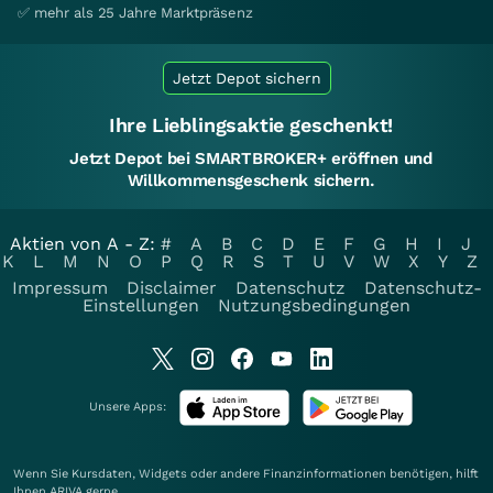
✅ mehr als 25 Jahre Marktpräsenz
Jetzt Depot sichern
Ihre Lieblingsaktie geschenkt!
Jetzt Depot bei SMARTBROKER+ eröffnen und
Willkommensgeschenk sichern.
Aktien von A - Z:
#
A
B
C
D
E
F
G
H
I
J
K
L
M
N
O
P
Q
R
S
T
U
V
W
X
Y
Z
Impressum
Disclaimer
Datenschutz
Datenschutz-
Einstellungen
Nutzungsbedingungen
Unsere Apps:
Wenn Sie Kursdaten, Widgets oder andere Finanzinformationen benötigen, hilft
Ihnen
ARIVA
gerne.