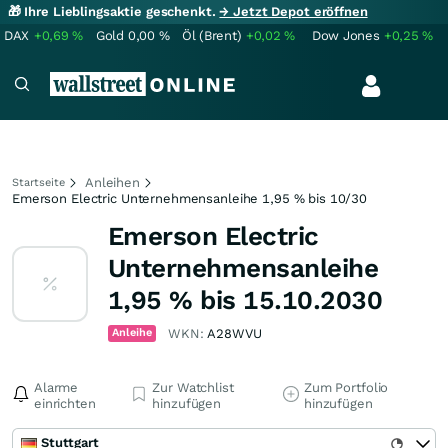
🎁 Ihre Lieblingsaktie geschenkt.
→ Jetzt Depot eröffnen
DAX
+0,69
%
Gold
0,00
%
Öl (Brent)
+0,02
%
Dow Jones
+0,25
%
Anleihen
Startseite
Emerson Electric Unternehmensanleihe 1,95 % bis 10/30
Emerson Electric
Unternehmensanleihe
1,95 % bis 15.10.2030
Anleihe
WKN:
A28WVU
Alarme
Zur Watchlist
Zum Portfolio
einrichten
hinzufügen
hinzufügen
Stuttgart