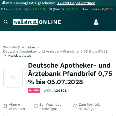
🎁 Ihre Lieblingsaktie geschenkt.
→ Jetzt Depot eröffnen
DAX
-0,09
%
Gold
+0,54
%
Öl (Brent)
+5,15
%
Dow Jones
-0,92
%
Anleihen
Startseite
Deutsche Apotheker- und Ärztebank Pfandbrief 0,75 % bis 07/28
Handelsplätze
Deutsche Apotheker- und
Ärztebank Pfandbrief 0,75
% bis 05.07.2028
Anleihe
WKN:
A2G80Z
Alarme
Zur Watchlist
Zum Portfolio
einrichten
hinzufügen
hinzufügen