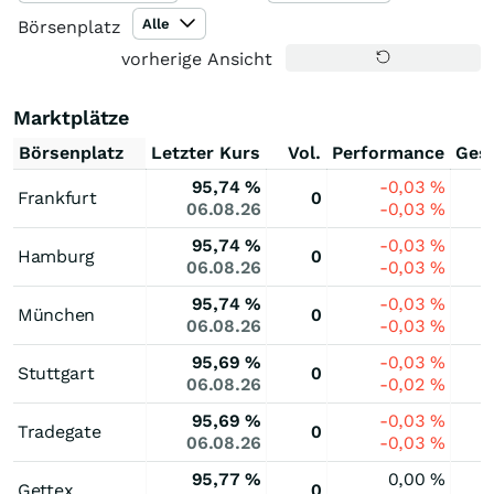
Alle
Börsenplatz
vorherige Ansicht
Marktplätze
Börsenplatz
Letzter Kurs
Vol.
Performance
Ges
95,74
%
-0,03
%
Frankfurt
0
06.08.26
-0,03
%
95,74
%
-0,03
%
Hamburg
0
06.08.26
-0,03
%
95,74
%
-0,03
%
München
0
06.08.26
-0,03
%
95,69
%
-0,03
%
Stuttgart
0
06.08.26
-0,02
%
95,69
%
-0,03
%
Tradegate
0
06.08.26
-0,03
%
95,77
%
0,00
%
Gettex
0