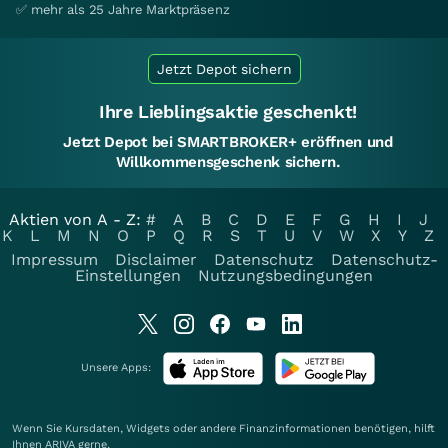
✅ mehr als 25 Jahre Marktpräsenz
Jetzt Depot sichern
Ihre Lieblingsaktie geschenkt!
Jetzt Depot bei SMARTBROKER+ eröffnen und
Willkommensgeschenk sichern.
Aktien von A - Z:
#
A
B
C
D
E
F
G
H
I
J
K
L
M
N
O
P
Q
R
S
T
U
V
W
X
Y
Z
Impressum
Disclaimer
Datenschutz
Datenschutz-
Einstellungen
Nutzungsbedingungen
Unsere Apps:
Wenn Sie Kursdaten, Widgets oder andere Finanzinformationen benötigen, hilft
Ihnen
ARIVA
gerne.