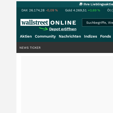
🎁 Ihre Lieblingsakt
DAX
26.174,28
-0,09
%
Gold
4.269,51
+0,69
%
Öl 
Depot eröffnen
Aktien
Community
Nachrichten
Indizes
Fonds
NEWS TICKER