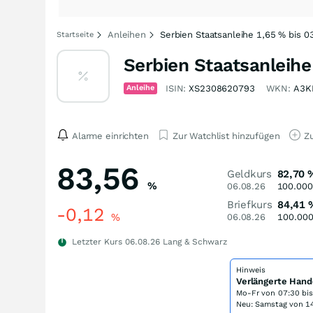
Anleihen
Serbien Staatsanleihe 1,65 % bis 0
Startseite
Serbien Staatsanleihe
Anleihe
ISIN:
XS2308620793
WKN:
A3K
Alarme einrichten
Zur Watchlist hinzufügen
Zu
83,56
Geldkurs
82,70
%
06.08.26
100.000
Briefkurs
84,41
-0,12
%
06.08.26
100.00
Letzter Kurs
06.08.26
Lang & Schwarz
Hinweis
Verlängerte Hand
Mo-Fr von
07:30 bi
Neu: Samstag von 14