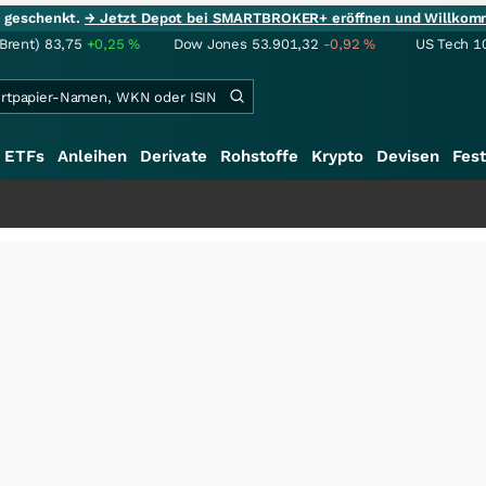
ie geschenkt.
→ Jetzt Depot bei SMARTBROKER+ eröffnen und Willkom
(Brent)
83,75
+0,25
%
Dow Jones
53.901,32
-0,92
%
US Tech 1
ETFs
Anleihen
Derivate
Rohstoffe
Krypto
Devisen
Fest