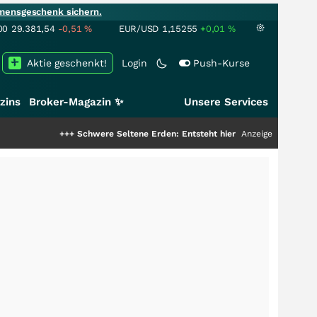
mensgeschenk sichern.
00
29.381,54
-0,51
%
EUR/USD
1,15255
+0,01
%
Aktie geschenkt!
Login
Push-Kurse
zins
Broker-Magazin ✨
Unsere Services
+++
Schwere Seltene Erden: Entsteht hier die nächste Milliardenstory?
Anzeige
+