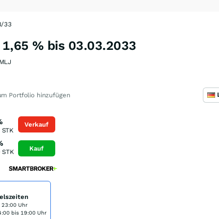
3/33
 1,65 % bis 03.03.2033
MLJ
m Portfolio hinzufügen
%
Verkauf
STK
%
Kauf
0
STK
elszeiten
s 23:00 Uhr
:00 bis 19:00 Uhr