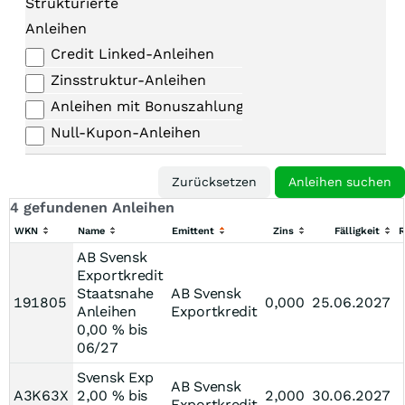
Strukturierte
Anleihen
Credit Linked-Anleihen
Zinsstruktur-Anleihen
Anleihen mit Bonuszahlungen
Null-Kupon-Anleihen
4 gefundenen Anleihen
WKN
Name
Emittent
Zins
Fälligkeit
R
AB Svensk
Exportkredit
Staatsnahe
AB Svensk
191805
0,000
25.06.2027
Anleihen
Exportkredit
0,00 % bis
06/27
Svensk Exp
AB Svensk
A3K63X
2,00 % bis
2,000
30.06.2027
Exportkredit