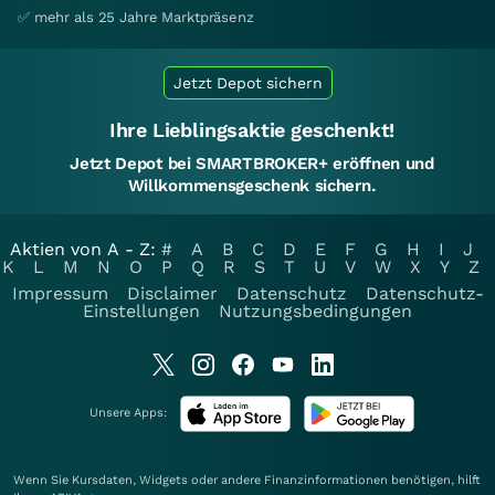
✅ mehr als 25 Jahre Marktpräsenz
Jetzt Depot sichern
Ihre Lieblingsaktie geschenkt!
Jetzt Depot bei SMARTBROKER+ eröffnen und
Willkommensgeschenk sichern.
Aktien von A - Z:
#
A
B
C
D
E
F
G
H
I
J
K
L
M
N
O
P
Q
R
S
T
U
V
W
X
Y
Z
Impressum
Disclaimer
Datenschutz
Datenschutz-
Einstellungen
Nutzungsbedingungen
Unsere Apps:
Wenn Sie Kursdaten, Widgets oder andere Finanzinformationen benötigen, hilft