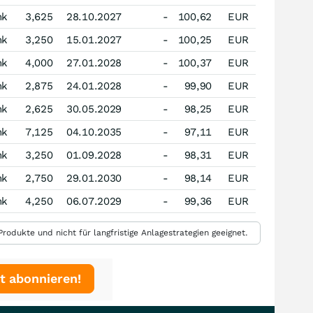
nk
3,625
28.10.2027
-
100,62
EUR
nk
3,250
15.01.2027
-
100,25
EUR
nk
4,000
27.01.2028
-
100,37
EUR
nk
2,875
24.01.2028
-
99,90
EUR
nk
2,625
30.05.2029
-
98,25
EUR
nk
7,125
04.10.2035
-
97,11
EUR
nk
3,250
01.09.2028
-
98,31
EUR
nk
2,750
29.01.2030
-
98,14
EUR
nk
4,250
06.07.2029
-
99,36
EUR
rodukte und nicht für langfristige Anlagestrategien geeignet.
t abonnieren!