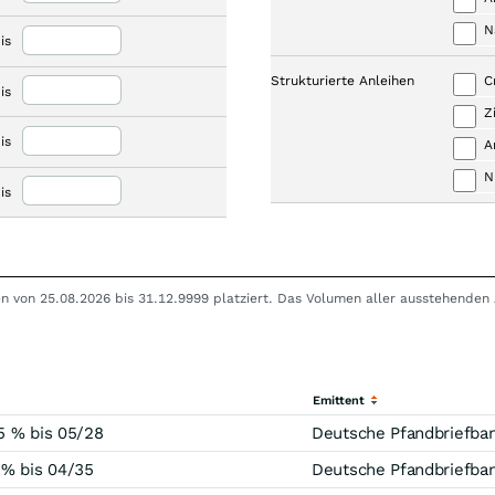
N
is
Strukturierte Anleihen
C
is
Z
is
A
N
is
en von 25.08.2026 bis 31.12.9999 platziert. Das Volumen aller ausstehenden 
Emittent
5 % bis 05/28
Deutsche Pfandbriefba
 % bis 04/35
Deutsche Pfandbriefba