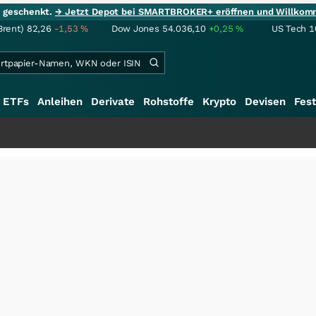
ie geschenkt.
→ Jetzt Depot bei SMARTBROKER+ eröffnen und Willkom
Brent)
82,26
-1,53
%
Dow Jones
54.036,10
+0,25
%
US Tech 1
ETFs
Anleihen
Derivate
Rohstoffe
Krypto
Devisen
Fest