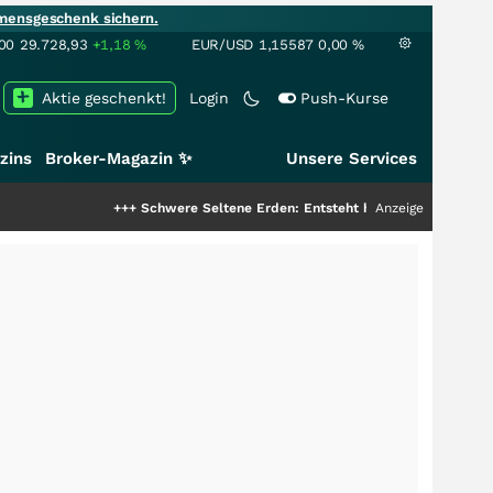
mensgeschenk sichern.
00
29.728,93
+1,18
%
EUR/USD
1,15587
0,00
%
Aktie geschenkt!
Login
Push-Kurse
zins
Broker-Magazin ✨
Unsere Services
+++
Schwere Seltene Erden: Entsteht hier die nächste Milliardens
Anzeige