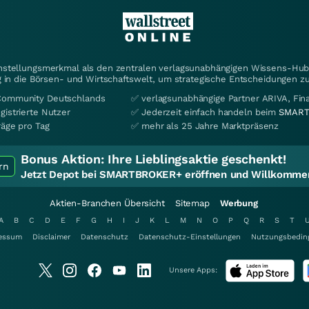
instellungsmerkmal als den zentralen verlagsunabhängigen Wissens-Hub 
 in die Börsen- und Wirtschaftswelt, um strategische Entscheidungen zu
Community Deutschlands
✅ verlagsunabhängige Partner ARIVA, Fi
gistrierte Nutzer
✅ Jederzeit einfach handeln beim
SMART
räge pro Tag
✅ mehr als 25 Jahre Marktpräsenz
Bonus Aktion:
Ihre Lieblingsaktie geschenkt!
rn
Jetzt Depot bei SMARTBROKER+ eröffnen und Willkommen
Aktien-Branchen Übersicht
Sitemap
Werbung
A
B
C
D
E
F
G
H
I
J
K
L
M
N
O
P
Q
R
S
T
essum
Disclaimer
Datenschutz
Datenschutz-Einstellungen
Nutzungsbedin
Unsere Apps: