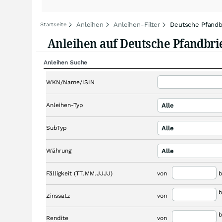
Anleihen
Anleihen-Filter
Deutsche Pfandb
Startseite
Anleihen auf Deutsche Pfandbri
Anleihen Suche
WKN/Name/ISIN
Anleihen-Typ
Alle
SubTyp
Alle
Währung
Alle
Fälligkeit (TT.MM.JJJJ)
von
b
b
Zinssatz
von
b
Rendite
von