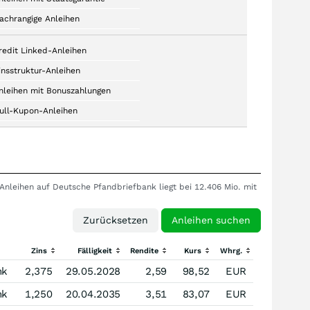
achrangige Anleihen
redit Linked-Anleihen
insstruktur-Anleihen
nleihen mit Bonuszahlungen
ull-Kupon-Anleihen
Anleihen auf Deutsche Pfandbriefbank liegt bei 12.406 Mio. mit
Zins
Fälligkeit
Rendite
Kurs
Whrg.
nk
2,375
29.05.2028
2,59
98,52
EUR
nk
1,250
20.04.2035
3,51
83,07
EUR