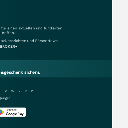
für einen aktuellen und fundierten
 treffen.
nanzNachrichten und BörsenNews
BROKER+
sgeschenk sichern.
U
V
W
X
Y
Z
gungen