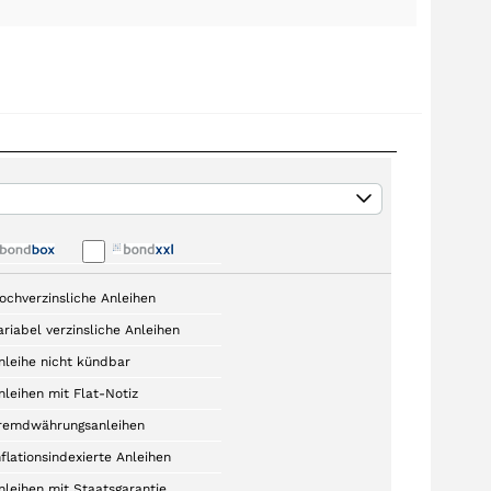
ochverzinsliche Anleihen
ariabel verzinsliche Anleihen
nleihe nicht kündbar
nleihen mit Flat-Notiz
remdwährungsanleihen
nflationsindexierte Anleihen
nleihen mit Staatsgarantie