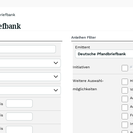
riefbank
efbank
Anleihen Filter
Emittent
Deutsche Pfandbriefbank
Initiativen
Weitere Auswahl-
H
möglichkeiten
V
A
is
A
is
F
I
is
A