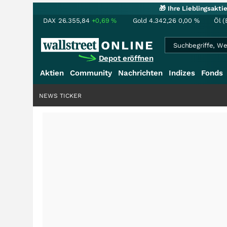
🎁 Ihre Lieblingsakt
DAX
26.355,84
+0,69
%
Gold
4.342,26
0,00
%
Öl (
Depot eröffnen
Aktien
Community
Nachrichten
Indizes
Fonds
NEWS TICKER