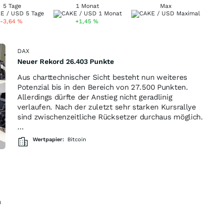
5 Tage
1 Monat
Max
-3,64
%
+1,45
%
DAX
Neuer Rekord 26.403 Punkte
Aus charttechnischer Sicht besteht nun weiteres
Potenzial bis in den Bereich von 27.500 Punkten.
Allerdings dürfte der Anstieg nicht geradlinig
verlaufen. Nach der zuletzt sehr starken Kursrallye
sind zwischenzeitliche Rücksetzer durchaus möglich.
…
Wertpapier:
Bitcoin
n
,