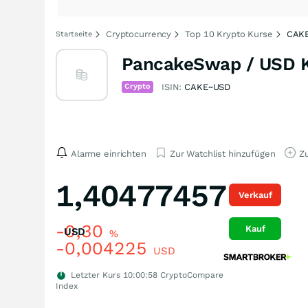
Cryptocurrency
Top 10 Krypto Kurse
CAKE
Startseite
PancakeSwap / USD 
Crypto
ISIN:
CAKE~USD
Alarme einrichten
Zur Watchlist hinzufügen
Zu
1,40477457
Verkauf
-0,30
Kauf
USD
%
-0,004225
USD
Letzter Kurs
10:00:58
CryptoCompare
Index