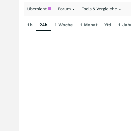
Übersicht
Forum
Tools & Vergleiche
1h
24h
1 Woche
1 Monat
Ytd
1 Jah