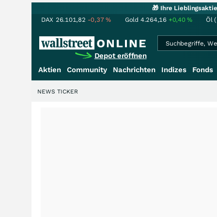
🎁 Ihre Lieblingsakt
DAX
26.101,82
-0,37
%
Gold
4.264,16
+0,40
%
Öl 
Depot eröffnen
Aktien
Community
Nachrichten
Indizes
Fonds
NEWS TICKER