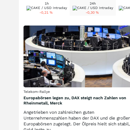
1h
24h
-0,21
%
-0,30
%
Telekom-Rallye
Europabörsen legen zu, DAX steigt nach Zahlen von
Rheinmetall, Merck
Angetrieben von zahlreichen guten
Unternehmenszahlen haben der DAX und die große
Europabörsen zugelegt. Der Ölpreis hielt sich stabil
Gold legte zu.