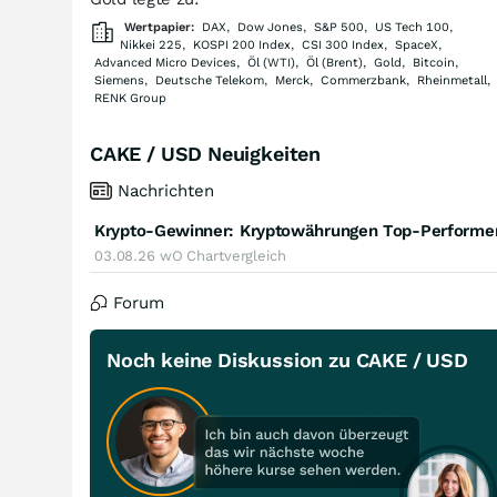
Wertpapier:
DAX
,
Dow Jones
,
S&P 500
,
US Tech 100
,
Nikkei 225
,
KOSPI 200 Index
,
CSI 300 Index
,
SpaceX
,
Advanced Micro Devices
,
Öl (WTI)
,
Öl (Brent)
,
Gold
,
Bitcoin
,
Siemens
,
Deutsche Telekom
,
Merck
,
Commerzbank
,
Rheinmetall
,
RENK Group
CAKE / USD Neuigkeiten
Nachrichten
Krypto-Gewinner: Kryptowährungen Top-Performe
03.08.26
wO Chartvergleich
Forum
Noch keine Diskussion zu CAKE / USD