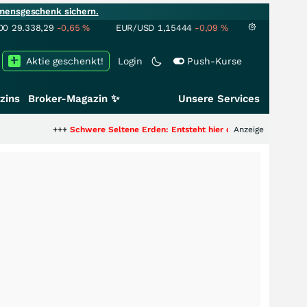
mensgeschenk sichern.
00
29.338,29
-0,65
%
EUR/USD
1,15444
-0,09
%
Aktie geschenkt!
Login
Push-Kurse
zins
Broker-Magazin ✨
Unsere Services
+++
Schwere Seltene Erden: Entsteht hier die nächste Milliardenstory?
Anzeige
++