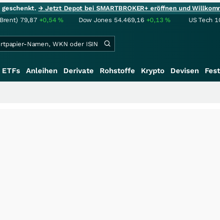
ie geschenkt.
→ Jetzt Depot bei SMARTBROKER+ eröffnen und Willkom
(Brent)
79,87
+0,54
%
Dow Jones
54.469,16
+0,13
%
US Tech 1
ETFs
Anleihen
Derivate
Rohstoffe
Krypto
Devisen
Fest