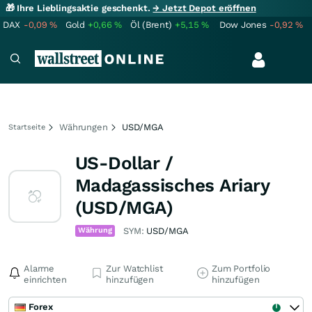
🎁 Ihre Lieblingsaktie geschenkt.
→ Jetzt Depot eröffnen
DAX
-0,09
%
Gold
+0,66
%
Öl (Brent)
+5,15
%
Dow Jones
-0,92
%
Währungen
USD/MGA
Startseite
US-Dollar /
Madagassisches Ariary
(USD/MGA)
Währung
SYM:
USD/MGA
Alarme
Zur Watchlist
Zum Portfolio
einrichten
hinzufügen
hinzufügen
Forex