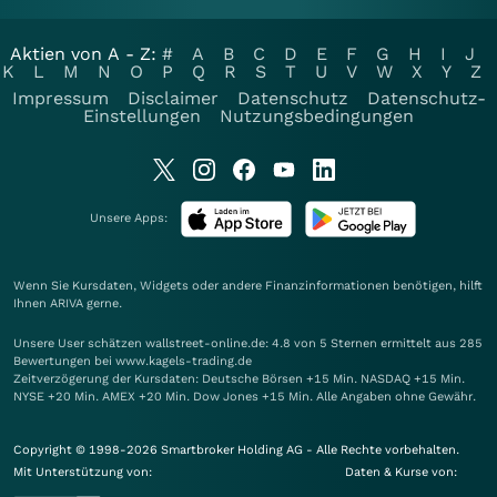
Aktien von A - Z:
#
A
B
C
D
E
F
G
H
I
J
K
L
M
N
O
P
Q
R
S
T
U
V
W
X
Y
Z
Impressum
Disclaimer
Datenschutz
Datenschutz-
Einstellungen
Nutzungsbedingungen
Unsere Apps:
Wenn Sie Kursdaten, Widgets oder andere Finanzinformationen benötigen, hilft
Ihnen
ARIVA
gerne.
Unsere User schätzen wallstreet-online.de: 4.8 von 5 Sternen ermittelt aus 285
Bewertungen bei www.kagels-trading.de
Zeitverzögerung der Kursdaten: Deutsche Börsen +15 Min. NASDAQ +15 Min.
NYSE +20 Min. AMEX +20 Min. Dow Jones +15 Min. Alle Angaben ohne Gewähr.
Copyright © 1998-2026 Smartbroker Holding AG - Alle Rechte vorbehalten.
Mit Unterstützung von:
Daten & Kurse von: