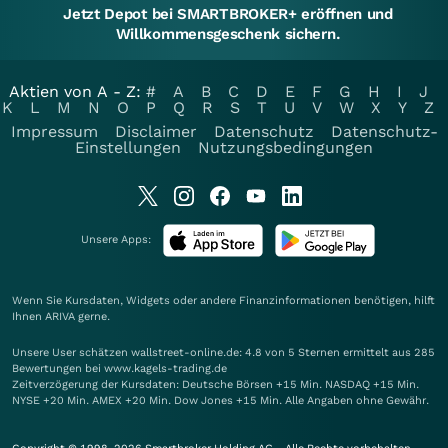
Jetzt Depot bei SMARTBROKER+ eröffnen und
Willkommensgeschenk sichern.
Aktien von A - Z:
#
A
B
C
D
E
F
G
H
I
J
K
L
M
N
O
P
Q
R
S
T
U
V
W
X
Y
Z
Impressum
Disclaimer
Datenschutz
Datenschutz-
Einstellungen
Nutzungsbedingungen
Unsere Apps:
Wenn Sie Kursdaten, Widgets oder andere Finanzinformationen benötigen, hilft
Ihnen
ARIVA
gerne.
Unsere User schätzen wallstreet-online.de: 4.8 von 5 Sternen ermittelt aus 285
Bewertungen bei www.kagels-trading.de
Zeitverzögerung der Kursdaten: Deutsche Börsen +15 Min. NASDAQ +15 Min.
NYSE +20 Min. AMEX +20 Min. Dow Jones +15 Min. Alle Angaben ohne Gewähr.