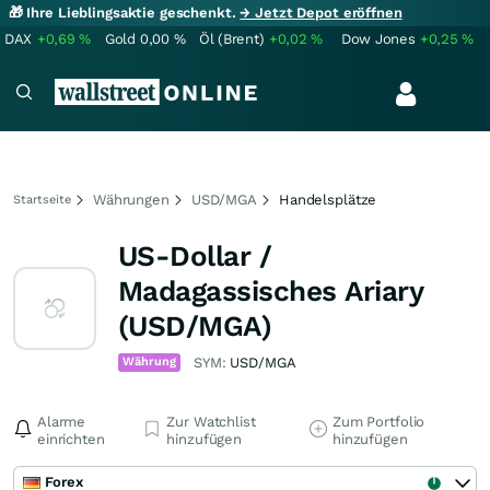
🎁 Ihre Lieblingsaktie geschenkt.
→ Jetzt Depot eröffnen
DAX
+0,69
%
Gold
0,00
%
Öl (Brent)
+0,02
%
Dow Jones
+0,25
%
Währungen
USD/MGA
Handelsplätze
Startseite
US-Dollar /
Madagassisches Ariary
(USD/MGA)
Währung
SYM:
USD/MGA
Alarme
Zur Watchlist
Zum Portfolio
einrichten
hinzufügen
hinzufügen
Forex