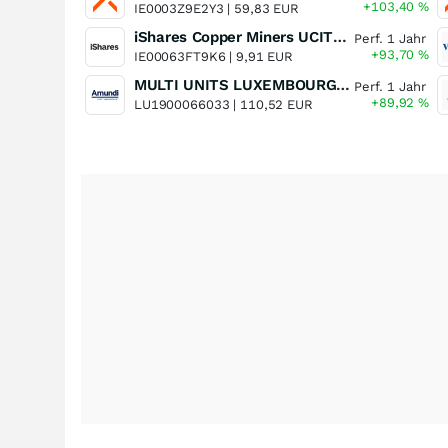
+103,40
%
IE0003Z9E2Y3 |
59,83 EUR
iShares Copper Miners UCITS ETF
Perf. 1 Jahr
+93,70
%
IE00063FT9K6 |
9,91 EUR
MULTI UNITS LUXEMBOURG - Lyxor MSCI Semiconductors ESG Filtered
Perf. 1 Jahr
+89,92
%
LU1900066033 |
110,52 EUR