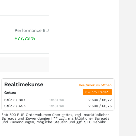
Performance 5 J
+77,73
%
Realtimekurse
Realtimekurs öffnen
0 € pro Trade*
Gettex
Stück /
BID
19:31:40
2.500
/
66,72
Stück /
ASK
19:31:40
2.500
/
66,75
*ab 500 EUR Ordervolumen über gettex, zzgl. marktüblicher
Spreads und Zuwendungen | ** zzgl. marktüblicher Spreads
und Zuwendungen, mögliche Steuern und ggf. SEC Gebühr