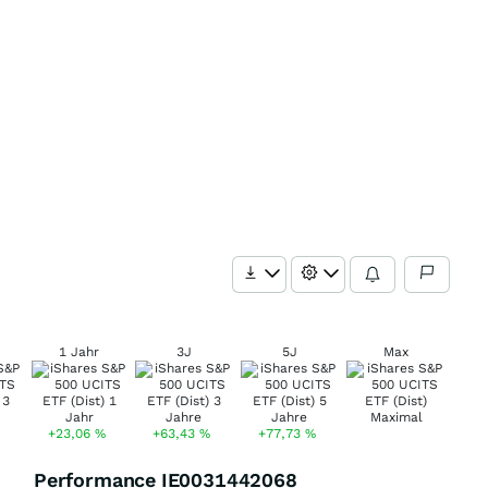
1 Jahr
3J
5J
Max
+23,06
%
+63,43
%
+77,73
%
Performance IE0031442068