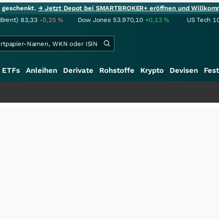
ie geschenkt.
→ Jetzt Depot bei SMARTBROKER+ eröffnen und Willkom
(Brent)
83,33
-0,25
%
Dow Jones
53.970,10
+0,13
%
US Tech 1
ETFs
Anleihen
Derivate
Rohstoffe
Krypto
Devisen
Fest