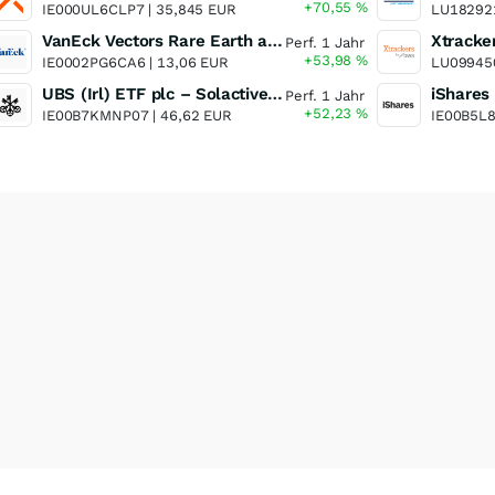
+70,55
%
IE000UL6CLP7 |
35,845 EUR
LU18292
VanEck Vectors Rare Earth and Strategic Metals UCITS ETF
Perf. 1 Jahr
+53,98
%
IE0002PG6CA6 |
13,06 EUR
LU09945
UBS (Irl) ETF plc – Solactive Global Pure Gold Miners UCITS ETF - A Dis USD o.N.
Perf. 1 Jahr
+52,23
%
IE00B7KMNP07 |
46,62 EUR
IE00B5L