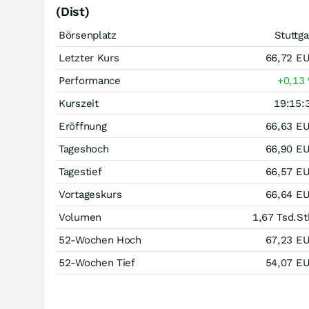
(Dist)
Börsenplatz
Stuttga
Letzter Kurs
66,72
E
Performance
+0,13
Kurszeit
19:15:
Eröffnung
66,63
E
Tageshoch
66,90
E
Tagestief
66,57
E
Vortageskurs
66,64
E
Volumen
1,67 Tsd.
St
52-Wochen Hoch
67,23
E
52-Wochen Tief
54,07
E