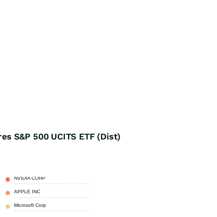
es S&P 500 UCITS ETF (Dist)
NVIDIA CORP
7,51 %
APPLE INC
6,58 %
Microsoft Corp
4,29 %