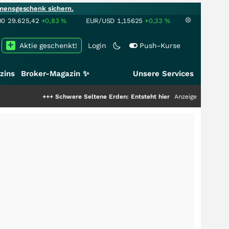
mensgeschenk sichern.
00
29.625,42
+0,83
%
EUR/USD
1,15625
+0,33
%
Aktie geschenkt!
Login
Push-Kurse
zins
Broker-Magazin ✨
Unsere Services
+++
Schwere Seltene Erden: Entsteht hier die nächste Milliardenstory?
Anzeige
++