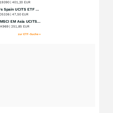
+51,31
%
19390 |
401,20 EUR
Xtrackers Spain UCITS ETF Distribution
Perf. 1 Jahr
+41,30
%
05336 |
47,50 EUR
iShares MSCI EM Asia UCITS ETF
Perf. 1 Jahr
+39,55
%
8K969 |
251,85 EUR
zur ETF-Suche »