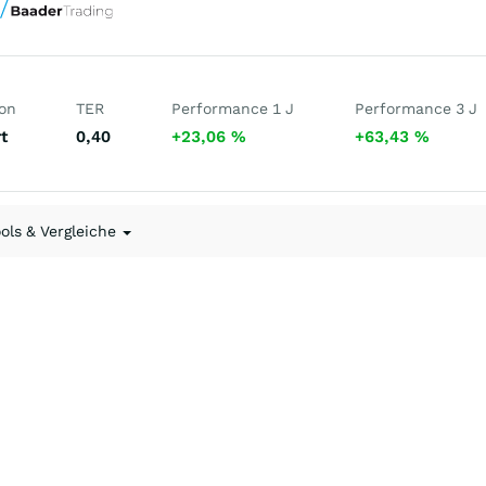
ion
TER
Performance 1 J
Performance 3 J
t
0,40
+23,06
%
+63,43
%
ools & Vergleiche