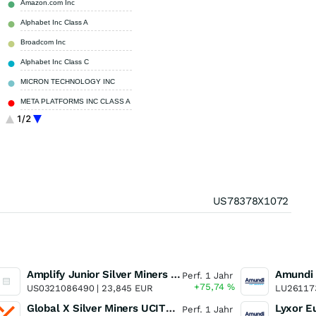
Amazon.com Inc
3,61 %
Alphabet Inc Class A
3,25 %
Broadcom Inc
2,77 %
Alphabet Inc Class C
2,59 %
MICRON TECHNOLOGY INC
2,02 %
META PLATFORMS INC CLASS A
1,92 %
1/2
Tesla Inc
1,83 %
Sonstige
63,63 %
US78378X1072
Amplify Junior Silver Miners ETF Junior Silver Miners ETF
Perf. 1 Jahr
+75,74
%
US0321086490 |
23,845 EUR
LU26117
Global X Silver Miners UCITS ETF
Perf. 1 Jahr