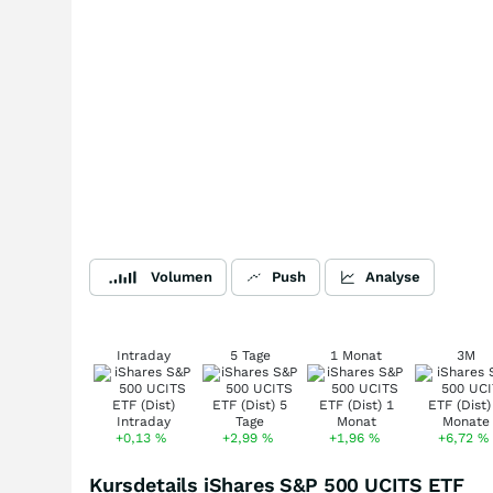
Volumen
Push
Analyse
Intraday
5 Tage
1 Monat
3M
+0,13
%
+2,99
%
+1,96
%
+6,72
%
Kursdetails iShares S&P 500 UCITS ETF