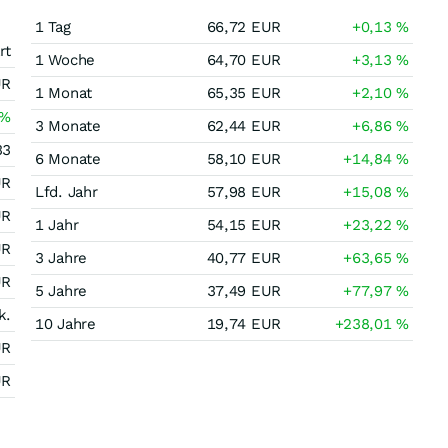
1 Tag
66,72
EUR
+0,13
%
rt
1 Woche
64,70
EUR
+3,13
%
UR
1 Monat
65,35
EUR
+2,10
%
%
3 Monate
62,44
EUR
+6,86
%
33
6 Monate
58,10
EUR
+14,84
%
UR
Lfd. Jahr
57,98
EUR
+15,08
%
UR
1 Jahr
54,15
EUR
+23,22
%
UR
3 Jahre
40,77
EUR
+63,65
%
UR
5 Jahre
37,49
EUR
+77,97
%
k.
10 Jahre
19,74
EUR
+238,01
%
UR
UR