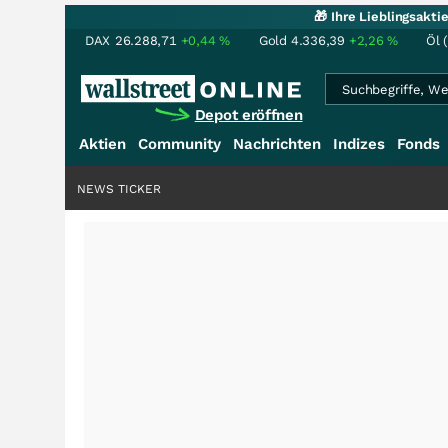
🎁 Ihre Lieblingsakt
DAX
26.288,71
+0,44
%
Gold
4.336,39
+2,26
%
Öl 
Depot eröffnen
Aktien
Community
Nachrichten
Indizes
Fonds
NEWS TICKER