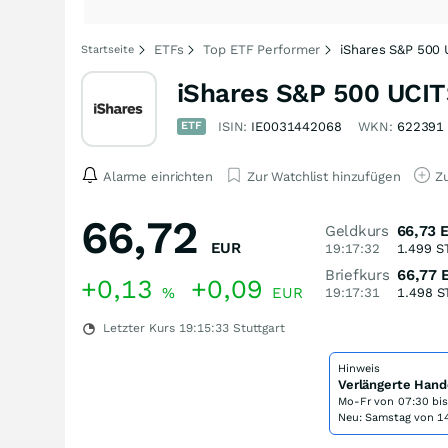
ETFs
Top ETF Performer
iShares S&P 500 
Startseite
iShares S&P 500 UCIT
ETF
ISIN:
IE0031442068
WKN:
622391
Alarme einrichten
Zur Watchlist hinzufügen
Zu
66,72
Geldkurs
66,73
EUR
19:17:32
1.499
S
Briefkurs
66,77
+0,13
+0,09
%
EUR
19:17:31
1.498
S
Letzter Kurs
19:15:33
Stuttgart
Hinweis
Verlängerte Hand
Mo-Fr von
07:30 bi
Neu: Samstag von 14