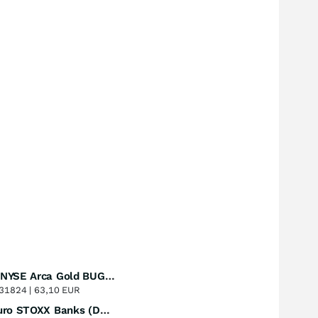
Amundi NYSE Arca Gold BUGS UCITS ETF Dist
Perf. 1 Jahr
+51,49
%
31824 |
63,10 EUR
Lyxor Euro STOXX Banks (DR) UCITS ETF- Acc
Perf. 1 Jahr