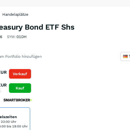
Handelsplätze
reasury Bond ETF Shs
6
SYM:
01DH
m Portfolio hinzufügen
EUR
Verkauf
K
EUR
Kauf
K
elszeiten
s 23:00 Uhr
:00 bis 19:00 Uhr