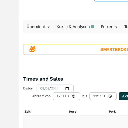
Übersicht
Kurse & Analysen
Forum
T
🎁
SMARTBROKER+
Times and Sales
Datum
Akt
Uhrzeit von
bis
Zeit
Kurs
Perf.