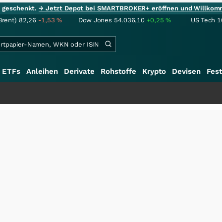
ie geschenkt.
→ Jetzt Depot bei SMARTBROKER+ eröffnen und Willkom
Brent)
82,26
-1,53
%
Dow Jones
54.036,10
+0,25
%
US Tech 1
ETFs
Anleihen
Derivate
Rohstoffe
Krypto
Devisen
Fest