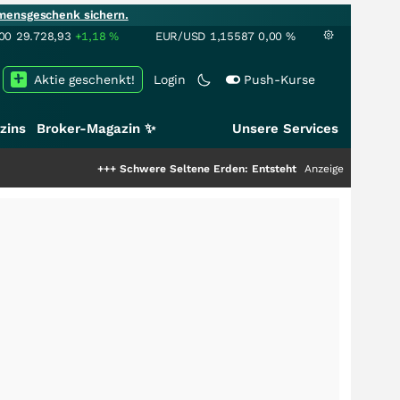
mensgeschenk sichern.
00
29.728,93
+1,18
%
EUR/USD
1,15587
0,00
%
Aktie geschenkt!
Login
Push-Kurse
zins
Broker-Magazin ✨
Unsere Services
+++
Schwere Seltene Erden: Entsteht hier die nächste Milliarde
Anzeige