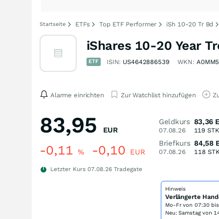
ETFs
Top ETF Performer
iSh 10-20 Tr Bd
Startseite
iShares 10-20 Year T
ETF
ISIN:
US4642886539
WKN:
A0MM5
Alarme einrichten
Zur Watchlist hinzufügen
Zu
83,95
Geldkurs
83,36
EUR
07.08.26
119
ST
Briefkurs
84,58
-0,11
-0,10
%
EUR
07.08.26
118
ST
Letzter Kurs
07.08.26
Tradegate
Hinweis
Verlängerte Hand
Mo-Fr von
07:30 bi
Neu: Samstag von 14