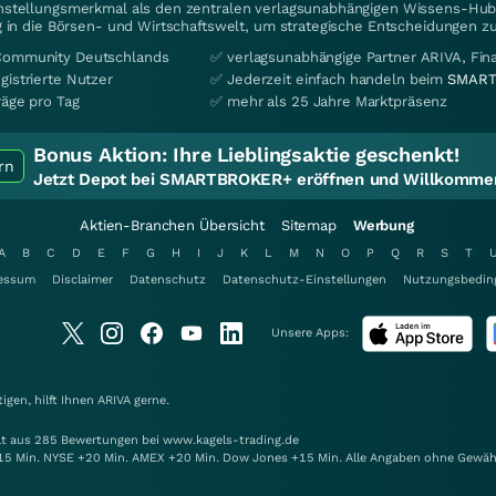
instellungsmerkmal als den zentralen verlagsunabhängigen Wissens-Hub 
 in die Börsen- und Wirtschaftswelt, um strategische Entscheidungen zu
Community Deutschlands
✅ verlagsunabhängige Partner ARIVA, Fi
gistrierte Nutzer
✅ Jederzeit einfach handeln beim
SMART
räge pro Tag
✅ mehr als 25 Jahre Marktpräsenz
Bonus Aktion:
Ihre Lieblingsaktie geschenkt!
rn
Jetzt Depot bei SMARTBROKER+ eröffnen und Willkommen
Aktien-Branchen Übersicht
Sitemap
Werbung
A
B
C
D
E
F
G
H
I
J
K
L
M
N
O
P
Q
R
S
T
essum
Disclaimer
Datenschutz
Datenschutz-Einstellungen
Nutzungsbedin
Unsere Apps:
gen, hilft Ihnen
ARIVA
gerne.
elt aus 285 Bewertungen bei www.kagels-trading.de
15 Min. NYSE +20 Min. AMEX +20 Min. Dow Jones +15 Min. Alle Angaben ohne Gewäh