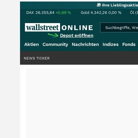
🎁 Ihre Lieblingsakt
DAX
26.355,84
+0,69
%
Gold
4.342,26
0,00
%
Öl (
Depot eröffnen
Aktien
Community
Nachrichten
Indizes
Fonds
NEWS TICKER