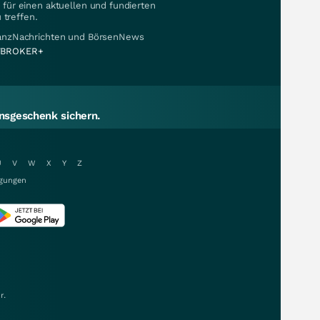
für einen aktuellen und fundierten
 treffen.
nanzNachrichten und BörsenNews
BROKER+
sgeschenk sichern.
U
V
W
X
Y
Z
gungen
r.