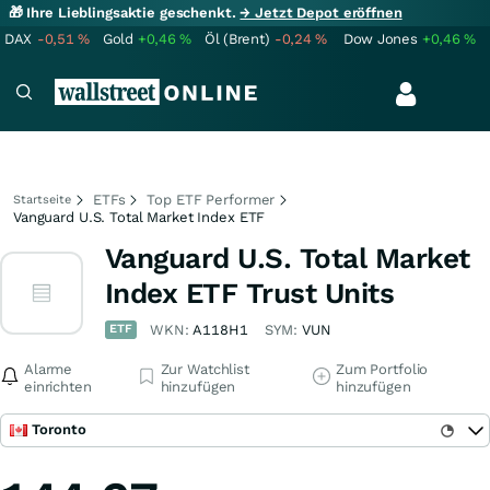
🎁 Ihre Lieblingsaktie geschenkt.
→ Jetzt Depot eröffnen
DAX
-0,51
%
Gold
+0,46
%
Öl (Brent)
-0,24
%
Dow Jones
+0,46
%
ETFs
Top ETF Performer
Startseite
Vanguard U.S. Total Market Index ETF
Vanguard U.S. Total Market
Index ETF Trust Units
ETF
WKN:
A118H1
SYM:
VUN
Alarme
Zur Watchlist
Zum Portfolio
einrichten
hinzufügen
hinzufügen
Toronto