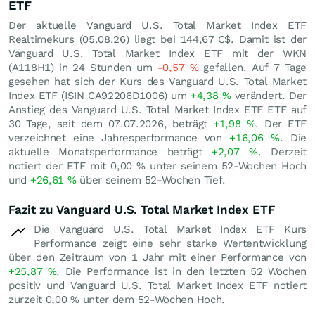
ETF
Der aktuelle Vanguard U.S. Total Market Index ETF
Realtimekurs (
05.08.26
) liegt bei 144,67
C$
. Damit ist der
Vanguard U.S. Total Market Index ETF mit der WKN
(A118H1) in 24 Stunden um
-0,57
%
gefallen. Auf 7 Tage
gesehen hat sich der Kurs des Vanguard U.S. Total Market
Index ETF (ISIN CA92206D1006) um
+4,38
%
verändert. Der
Anstieg des Vanguard U.S. Total Market Index ETF ETF auf
30 Tage, seit dem 07.07.2026, beträgt
+1,98
%
. Der ETF
verzeichnet eine Jahresperformance von
+16,06
%
. Die
aktuelle Monatsperformance beträgt
+2,07
%
. Derzeit
notiert der ETF mit
0,00
%
unter seinem 52-Wochen Hoch
und
+26,61
%
über seinem 52-Wochen Tief.
Fazit zu Vanguard U.S. Total Market Index ETF
Die Vanguard U.S. Total Market Index ETF Kurs
Performance zeigt eine sehr starke Wertentwicklung
über den Zeitraum von 1 Jahr mit einer Performance von
+25,87
%
. Die Performance ist in den letzten 52 Wochen
positiv und Vanguard U.S. Total Market Index ETF notiert
zurzeit
0,00
%
unter dem 52-Wochen Hoch.