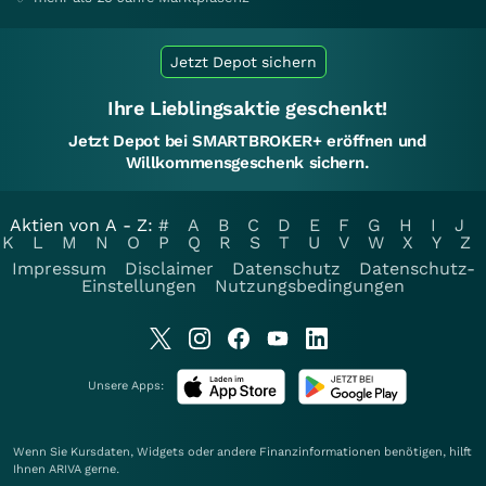
Jetzt Depot sichern
Ihre Lieblingsaktie geschenkt!
Jetzt Depot bei SMARTBROKER+ eröffnen und
Willkommensgeschenk sichern.
Aktien von A - Z:
#
A
B
C
D
E
F
G
H
I
J
K
L
M
N
O
P
Q
R
S
T
U
V
W
X
Y
Z
Impressum
Disclaimer
Datenschutz
Datenschutz-
Einstellungen
Nutzungsbedingungen
Unsere Apps:
Wenn Sie Kursdaten, Widgets oder andere Finanzinformationen benötigen, hilft
Ihnen
ARIVA
gerne.