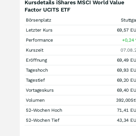
Kursdetails iShares MSCI World Value
Factor UCITS ETF
Börsenplatz
Stuttga
Letzter Kurs
69,57
E
Performance
+0,24
Kurszeit
07.08.
Eröffnung
69,49
E
Tageshoch
69,93
E
Tagestief
69,20
E
Vortageskurs
69,40
E
Volumen
392,00
St
52-Wochen Hoch
71,41
E
52-Wochen Tief
43,34
E