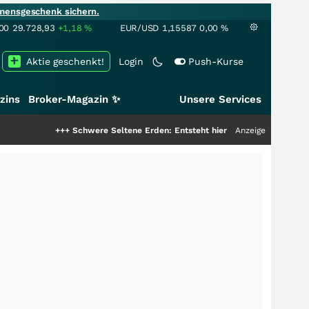
mensgeschenk sichern.
00
29.728,93
+1,18
%
EUR/USD
1,15587
0,00
%
Aktie geschenkt!
Login
Push-Kurse
zins
Broker-Magazin ✨
Unsere Services
+++
Schwere Seltene Erden: Entsteht hier die nächste Milliardenstory?
Anzeige