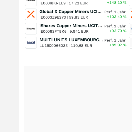
+148,10
%
IE000I8KRLL9 |
17,22 EUR
Global X Copper Miners UCITS ETF USD Acc
Perf. 1 Jahr
+103,40
%
IE0003Z9E2Y3 |
59,83 EUR
iShares Copper Miners UCITS ETF
Perf. 1 Jahr
+93,70
%
IE00063FT9K6 |
9,941 EUR
MULTI UNITS LUXEMBOURG - Lyxor MSCI Semiconductors ESG Filtered
Perf. 1 Jahr
+89,92
%
LU1900066033 |
110,68 EUR