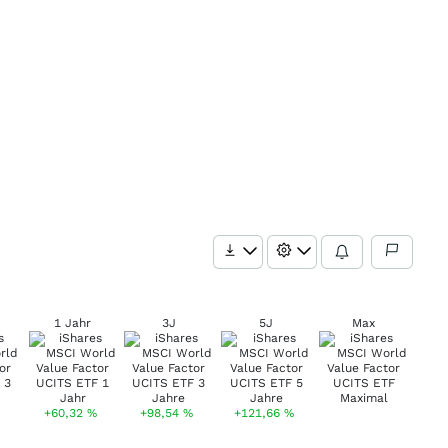
1 Jahr
3J
5J
Max
+60,32
%
+98,54
%
+121,66
%