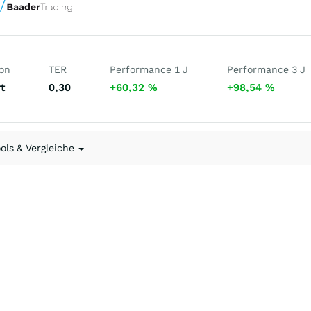
ion
TER
Performance 1 J
Performance 3 J
t
0,30
+60,32
%
+98,54
%
ools & Vergleiche