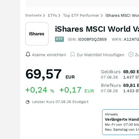
ETFs
Top ETF Performer
iShares MSCI Wor
Startseite
iShares MSCI World V
ETF
ISIN:
IE00BP3QZB59
WKN:
A12AT
Alarme einrichten
Zur Watchlist hinzufügen
Zu
69,57
Geldkurs
69,60
EUR
07.08.26
1.437
S
Briefkurs
69,81
+0,24
+0,17
%
EUR
07.08.26
1.433
S
Letzter Kurs
07.08.26
Stuttgart
Hinweis
Verlängerte Hand
Mo-Fr von
07:30 bi
Neu: Samstag von 14