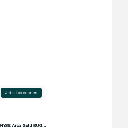
Jetzt berechnen
Amundi NYSE Arca Gold BUGS UCITS ETF Dist
Perf. 1 Jahr