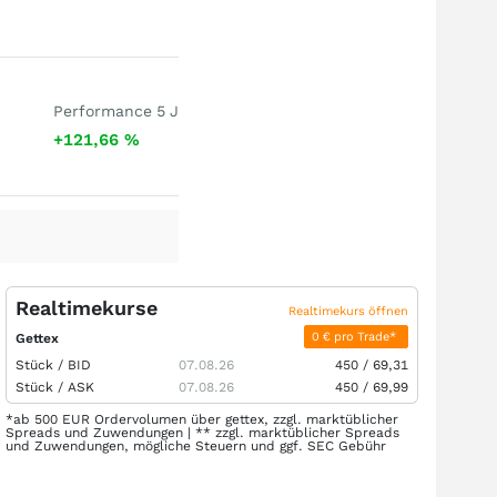
Performance 5 J
+121,66
%
Realtimekurse
Realtimekurs öffnen
0 € pro Trade*
Gettex
Stück /
BID
07.08.26
450
/
69,31
Stück /
ASK
07.08.26
450
/
69,99
*ab 500 EUR Ordervolumen über gettex, zzgl. marktüblicher
Spreads und Zuwendungen | ** zzgl. marktüblicher Spreads
und Zuwendungen, mögliche Steuern und ggf. SEC Gebühr