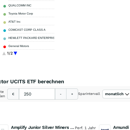
QUALCOMM INC
1,54 %
Toyota Motor Corp
1,49 %
AT&T Inc
1,39 %
COMCAST CORP CLASS A
1,37 %
HEWLETT PACKARD ENTERPRISE
1,14 %
General Motors
1,02 %
1/2
Sonstige
69,66 %
actor UCITS ETF berechnen
ate
Sparintervall
monatlich
€
-
+
len
Amplify Junior Silver Miners ETF Junior Silver Miners ETF
Perf. 1 Jahr