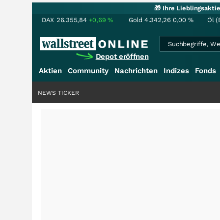
🎁 Ihre Lieblingsakt
DAX
26.355,84
+0,69
%
Gold
4.342,26
0,00
%
Öl (
Depot eröffnen
Aktien
Community
Nachrichten
Indizes
Fonds
NEWS TICKER