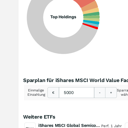
Top Holdings
Sparplan für iShares MSCI World Value F
Einmalige
Sparr
€
-
+
Einzahlung
wäh
Weitere ETFs
iShares MSCI Global Semiconductors UCITS ETF USD (Acc)
Perf. 1 Jahr