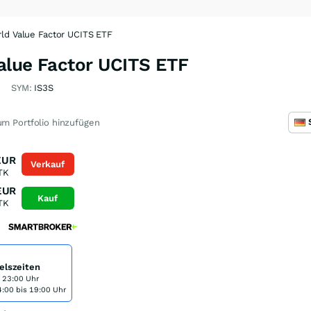
ld Value Factor UCITS ETF
alue Factor UCITS ETF
G
SYM:
IS3S
m Portfolio hinzufügen
EUR
Verkauf
TK
EUR
Kauf
TK
elszeiten
s 23:00 Uhr
:00 bis 19:00 Uhr