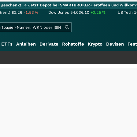
ie geschenkt.
→ Jetzt Depot bei SMARTBROKER+ eröffnen und Willkom
Brent)
82,26
-1,53
%
Dow Jones
54.036,10
+0,25
%
US Tech 1
ETFs
Anleihen
Derivate
Rohstoffe
Krypto
Devisen
Fest