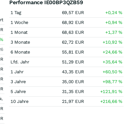
Performance IE00BP3QZB59
1 Tag
69,57
EUR
+0,24
%
rt
1 Woche
68,92
EUR
+0,94
%
UR
1 Monat
68,63
EUR
+1,37
%
%
3 Monate
62,72
EUR
+10,92
%
26
6 Monate
55,81
EUR
+24,66
%
UR
Lfd. Jahr
51,29
EUR
+35,64
%
UR
1 Jahr
43,35
EUR
+60,50
%
UR
3 Jahre
35,00
EUR
+98,77
%
UR
5 Jahre
31,35
EUR
+121,91
%
k.
10 Jahre
21,97
EUR
+216,66
%
UR
UR