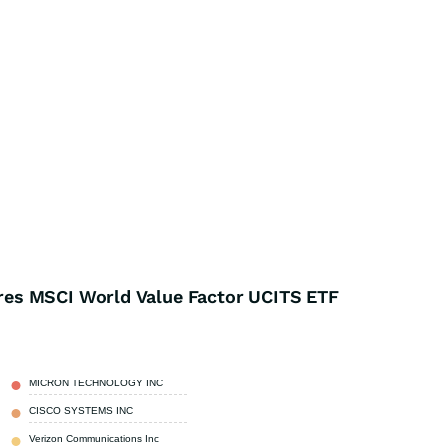
es MSCI World Value Factor UCITS ETF
MICRON TECHNOLOGY INC
17,27 %
CISCO SYSTEMS INC
3,22 %
Verizon Communications Inc
1,90 %