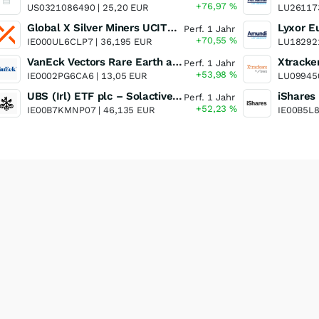
+76,97
%
US0321086490 |
25,20 EUR
LU26117
Global X Silver Miners UCITS ETF
Perf. 1 Jahr
+70,55
%
IE000UL6CLP7 |
36,195 EUR
LU18292
VanEck Vectors Rare Earth and Strategic Metals UCITS ETF
Perf. 1 Jahr
+53,98
%
IE0002PG6CA6 |
13,05 EUR
LU09945
UBS (Irl) ETF plc – Solactive Global Pure Gold Miners UCITS ETF - A Dis USD o.N.
Perf. 1 Jahr
+52,23
%
IE00B7KMNP07 |
46,135 EUR
IE00B5L