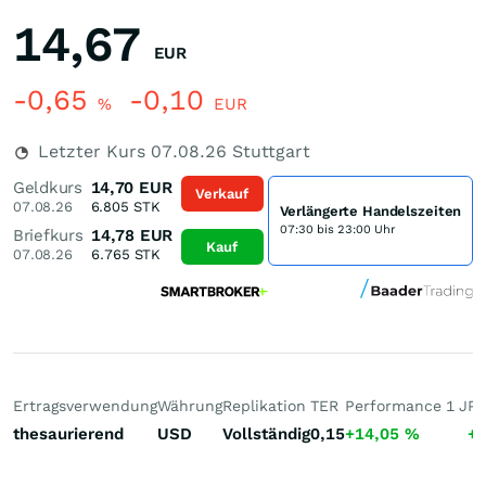
14,67
EUR
-0,65
-0,10
%
EUR
Letzter Kurs
07.08.26
Stuttgart
Geldkurs
14,70
EUR
Verkauf
07.08.26
6.805
STK
Verlängerte Handelszeiten
07:30 bis 23:00 Uhr
Briefkurs
14,78
EUR
Kauf
07.08.26
6.765
STK
Ertragsverwendung
Währung
Replikation
TER
Performance 1 J
Pe
thesaurierend
USD
Vollständig
0,15
+14,05
%
+