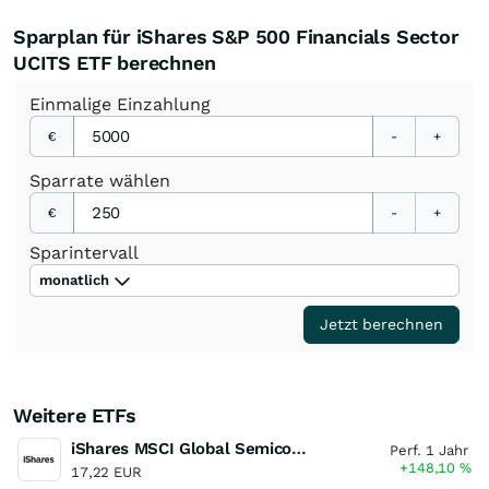
Sparplan für iShares S&P 500 Financials Sector
UCITS ETF berechnen
Einmalige
Einzahlung
€
-
+
Sparrate
wählen
€
-
+
Sparintervall
monatlich
Jetzt berechnen
Weitere ETFs
iShares MSCI Global Semiconductors UCITS ETF USD (Acc)
Perf. 1 Jahr
+148,10
%
17,22 EUR