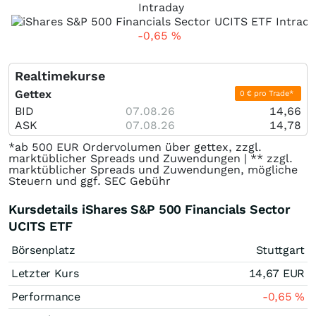
Intraday
-0,65
%
Realtimekurse
Gettex
0 € pro Trade*
BID
07.08.26
14,66
ASK
07.08.26
14,78
*ab 500 EUR Ordervolumen über gettex, zzgl.
marktüblicher Spreads und Zuwendungen | ** zzgl.
marktüblicher Spreads und Zuwendungen, mögliche
Steuern und ggf. SEC Gebühr
Kursdetails iShares S&P 500 Financials Sector
UCITS ETF
Börsenplatz
Stuttgart
Letzter Kurs
14,67
EUR
Performance
-0,65
%