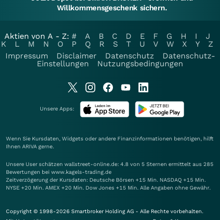
Willkommensgeschenk sichern.
Aktien von A - Z:
#
A
B
C
D
E
F
G
H
I
J
K
L
M
N
O
P
Q
R
S
T
U
V
W
X
Y
Z
Impressum
Disclaimer
Datenschutz
Datenschutz-
Einstellungen
Nutzungsbedingungen
Unsere Apps:
Wenn Sie Kursdaten, Widgets oder andere Finanzinformationen benötigen, hilft
Ihnen
ARIVA
gerne.
Unsere User schätzen wallstreet-online.de: 4.8 von 5 Sternen ermittelt aus 285
Bewertungen bei www.kagels-trading.de
Zeitverzögerung der Kursdaten: Deutsche Börsen +15 Min. NASDAQ +15 Min.
NYSE +20 Min. AMEX +20 Min. Dow Jones +15 Min. Alle Angaben ohne Gewähr.
Copyright © 1998-2026 Smartbroker Holding AG - Alle Rechte vorbehalten.