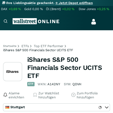
🎁 Ihre Lieblingsaktie geschenkt.
→ Jetzt Depot eröffnen
DAX
+0,69
%
Gold
0,00
%
Öl (Brent)
+0,02
%
Dow Jones
+0,25
%
ETFs
Top ETF Performer
Startseite
iShares S&P 500 Financials Sector UCITS ETF
iShares S&P 500
Financials Sector UCITS
ETF
ETF
WKN:
A142NY
SYM:
QDVH
Alarme
Zur Watchlist
Zum Portfolio
einrichten
hinzufügen
hinzufügen
Stuttgart