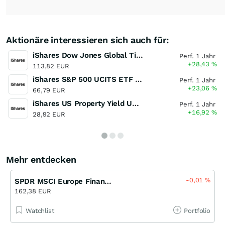
Aktionäre interessieren sich auch für:
iShares Dow Jones Global Titans 50 UCITS ETF (DE)
Perf. 1 Jahr
+28,43
%
113,82 EUR
iShares S&P 500 UCITS ETF (Dist)
Perf. 1 Jahr
+23,06
%
66,79 EUR
iShares US Property Yield UCITS ETF
Perf. 1 Jahr
+16,92
%
28,92 EUR
Mehr entdecken
-0,01
%
SPDR MSCI Europe Financials UCITS ETF
162,38 EUR
Watchlist
Portfolio