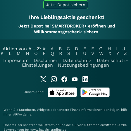
Jetzt Depot sichern
Ihre Lieblingsaktie geschenkt!
Jetzt Depot bei SMARTBROKER+ eröffnen und
Willkommensgeschenk sichern.
Aktien von A - Z:
#
A
B
C
D
E
F
G
H
I
J
K
L
M
N
O
P
Q
R
S
T
U
V
W
X
Y
Z
Impressum
Disclaimer
Datenschutz
Datenschutz-
Einstellungen
Nutzungsbedingungen
Unsere Apps:
Wenn Sie Kursdaten, Widgets oder andere Finanzinformationen benötigen, hilft
Ihnen
ARIVA
gerne.
Unsere User schätzen wallstreet-online.de: 4.8 von 5 Sternen ermittelt aus 285
Bewertungen bei www.kagels-trading.de