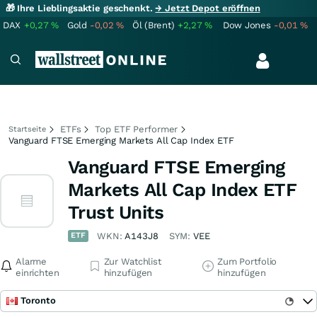
🎁 Ihre Lieblingsaktie geschenkt.
→ Jetzt Depot eröffnen
DAX
+0,27
%
Gold
-0,02
%
Öl (Brent)
+2,27
%
Dow Jones
-0,01
%
ETFs
Top ETF Performer
Startseite
Vanguard FTSE Emerging Markets All Cap Index ETF
Vanguard FTSE Emerging
Markets All Cap Index ETF
Trust Units
ETF
WKN:
A143J8
SYM:
VEE
Alarme
Zur Watchlist
Zum Portfolio
einrichten
hinzufügen
hinzufügen
Toronto