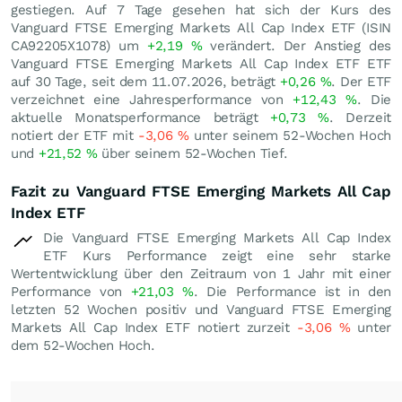
gestiegen. Auf 7 Tage gesehen hat sich der Kurs des
Vanguard FTSE Emerging Markets All Cap Index ETF (ISIN
CA92205X1078) um
+2,19
%
verändert. Der Anstieg des
Vanguard FTSE Emerging Markets All Cap Index ETF ETF
auf 30 Tage, seit dem 11.07.2026, beträgt
+0,26
%
. Der ETF
verzeichnet eine Jahresperformance von
+12,43
%
. Die
aktuelle Monatsperformance beträgt
+0,73
%
. Derzeit
notiert der ETF mit
-3,06
%
unter seinem 52-Wochen Hoch
und
+21,52
%
über seinem 52-Wochen Tief.
Fazit zu Vanguard FTSE Emerging Markets All Cap
Index ETF
Die Vanguard FTSE Emerging Markets All Cap Index
ETF Kurs Performance zeigt eine sehr starke
Wertentwicklung über den Zeitraum von 1 Jahr mit einer
Performance von
+21,03
%
. Die Performance ist in den
letzten 52 Wochen positiv und Vanguard FTSE Emerging
Markets All Cap Index ETF notiert zurzeit
-3,06
%
unter
dem 52-Wochen Hoch.