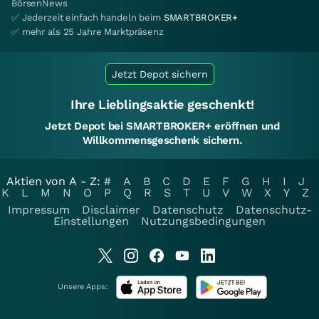
BörsenNews
✅ Jederzeit einfach handeln beim
SMARTBROKER+
✅ mehr als 25 Jahre Marktpräsenz
Jetzt Depot sichern
Ihre Lieblingsaktie geschenkt!
Jetzt Depot bei SMARTBROKER+ eröffnen und
Willkommensgeschenk sichern.
Aktien von A - Z:
#
A
B
C
D
E
F
G
H
I
J
K
L
M
N
O
P
Q
R
S
T
U
V
W
X
Y
Z
Impressum
Disclaimer
Datenschutz
Datenschutz-
Einstellungen
Nutzungsbedingungen
Unsere Apps: