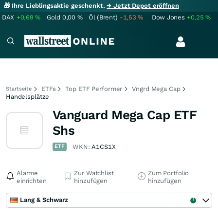
🎁 Ihre Lieblingsaktie geschenkt.
→ Jetzt Depot eröffnen
DAX
+0,69
%
Gold
0,00
%
Öl (Brent)
-1,53
%
Dow Jones
+0,25
%
ETFs
Top ETF Performer
Vngrd Mega Cap
Startseite
Handelsplätze
Vanguard Mega Cap ETF
Shs
ETF
WKN:
A1CS1X
Alarme
Zur Watchlist
Zum Portfolio
einrichten
hinzufügen
hinzufügen
Lang & Schwarz