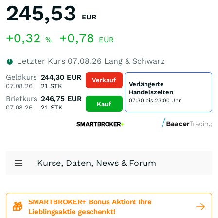
245,53
EUR
+0,32
+0,78
%
EUR
Letzter Kurs
07.08.26
Lang & Schwarz
Geldkurs
244,30
EUR
Verkauf
Verlängerte
07.08.26
21
STK
Handelszeiten
Briefkurs
246,75
EUR
07:30 bis 23:00 Uhr
Kauf
07.08.26
21
STK
Kurse, Daten, News & Forum
SMARTBROKER+ Bonus Aktion! Ihre
🎁
Lieblingsaktie geschenkt!