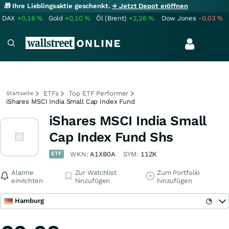
🎁 Ihre Lieblingsaktie geschenkt.
→ Jetzt Depot eröffnen
DAX
+0,16
%
Gold
+0,10
%
Öl (Brent)
+2,26
%
Dow Jones
-0,03
%
ETFs
Top ETF Performer
Startseite
iShares MSCI India Small Cap Index Fund
iShares MSCI India Small
Cap Index Fund Shs
ETF
WKN:
A1XB0A
SYM:
11ZK
Alarme
Zur Watchlist
Zum Portfolio
einrichten
hinzufügen
hinzufügen
Hamburg