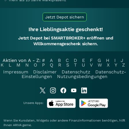
Jetzt Depot sichern
Ihre Lieblingsaktie geschenkt!
Jetzt Depot bei SMARTBROKER+ eröffnen und
Willkommensgeschenk sichern.
Aktien von A - Z:
#
A
B
C
D
E
F
G
H
I
J
K
L
M
N
O
P
Q
R
S
T
U
V
W
X
Y
Z
Impressum
Disclaimer
Datenschutz
Datenschutz-
Einstellungen
Nutzungsbedingungen
Unsere Apps:
Wenn Sie Kursdaten, Widgets oder andere Finanzinformationen benötigen, hilft
Ihnen
ARIVA
gerne.