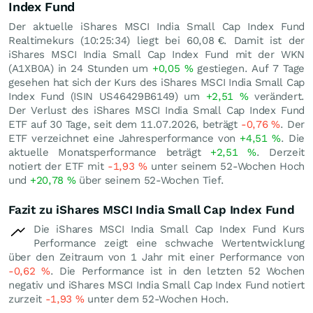
Index Fund
Der aktuelle iShares MSCI India Small Cap Index Fund
Realtimekurs (10:25:34) liegt bei 60,08
€
. Damit ist der
iShares MSCI India Small Cap Index Fund mit der WKN
(A1XB0A) in 24 Stunden um
+0,05
%
gestiegen. Auf 7 Tage
gesehen hat sich der Kurs des iShares MSCI India Small Cap
Index Fund (ISIN US46429B6149) um
+2,51
%
verändert.
Der Verlust des iShares MSCI India Small Cap Index Fund
ETF auf 30 Tage, seit dem 11.07.2026, beträgt
-0,76
%
. Der
ETF verzeichnet eine Jahresperformance von
+4,51
%
. Die
aktuelle Monatsperformance beträgt
+2,51
%
. Derzeit
notiert der ETF mit
-1,93
%
unter seinem 52-Wochen Hoch
und
+20,78
%
über seinem 52-Wochen Tief.
Fazit zu iShares MSCI India Small Cap Index Fund
Die iShares MSCI India Small Cap Index Fund Kurs
Performance zeigt eine schwache Wertentwicklung
über den Zeitraum von 1 Jahr mit einer Performance von
-0,62
%
. Die Performance ist in den letzten 52 Wochen
negativ und iShares MSCI India Small Cap Index Fund notiert
zurzeit
-1,93
%
unter dem 52-Wochen Hoch.