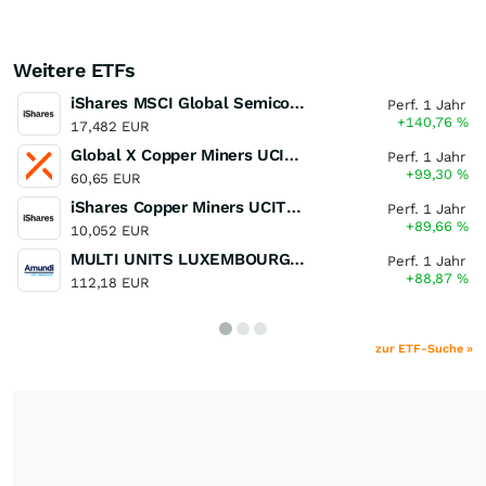
Weitere ETFs
iShares MSCI Global Semiconductors UCITS ETF USD (Acc)
Perf. 1 Jahr
+140,76
%
17,482 EUR
Global X Copper Miners UCITS ETF USD Acc
Perf. 1 Jahr
+99,30
%
60,65 EUR
iShares Copper Miners UCITS ETF
Perf. 1 Jahr
+89,66
%
10,052 EUR
MULTI UNITS LUXEMBOURG - Lyxor MSCI Semiconductors ESG Filtered
Perf. 1 Jahr
+88,87
%
112,18 EUR
zur ETF-Suche »