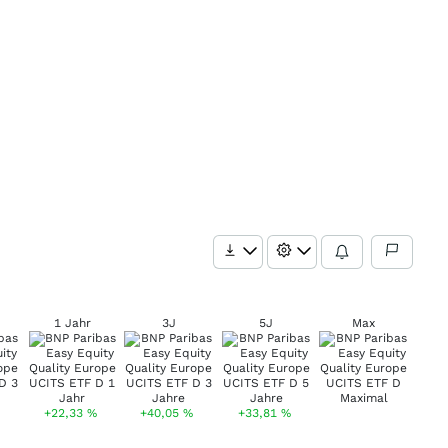
1 Jahr
3J
5J
Max
+22,33
%
+40,05
%
+33,81
%