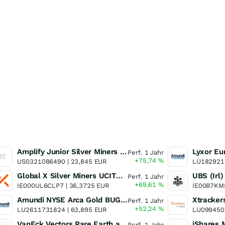
Amplify Junior Silver Miners ETF Junior Silver Miners ETF
Perf. 1 Jahr
+75,74
%
US0321086490 |
23,845 EUR
LU182921
Global X Silver Miners UCITS ETF
Perf. 1 Jahr
+69,61
%
IE000UL6CLP7 |
36,3725 EUR
IE00B7KM
Amundi NYSE Arca Gold BUGS UCITS ETF Dist
Perf. 1 Jahr
+52,24
%
LU2611731824 |
63,895 EUR
LU099450
VanEck Vectors Rare Earth and Strategic Metals UCITS ETF
Perf. 1 Jahr