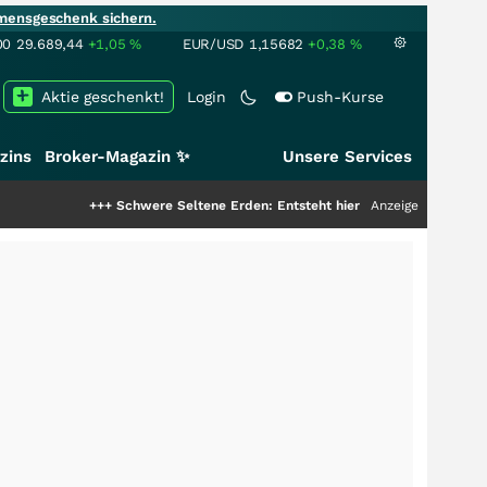
mensgeschenk sichern.
00
29.689,44
+1,05
%
EUR/USD
1,15682
+0,38
%
Aktie geschenkt!
Login
Push-Kurse
zins
Broker-Magazin ✨
Unsere Services
+++
Schwere Seltene Erden: Entsteht hier die nächste Milliardenstory?
Anzeige
++