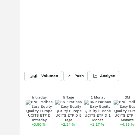
Volumen
Push
Analyse
Intraday
5 Tage
1 Monat
3M
+0,50
%
+2,24
%
+1,17
%
+4,86
%