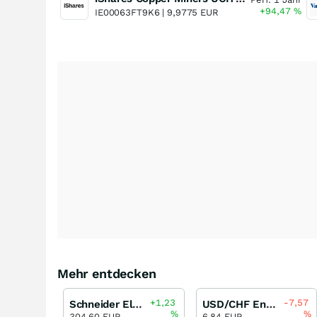
+94,47
%
IE00063FT9K6 |
9,9775 EUR
Mehr entdecken
+1,23
-7,57
Schneider Electric
USD/CHF Endlos Turbo Long Open-End (VON)
%
%
304,60 EUR
6,84 EUR