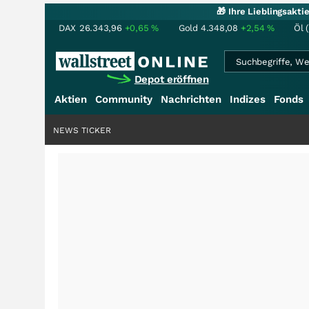
🎁 Ihre Lieblingsakt
DAX
26.343,96
+0,65
%
Gold
4.348,08
+2,54
%
Öl 
Depot eröffnen
Aktien
Community
Nachrichten
Indizes
Fonds
NEWS TICKER