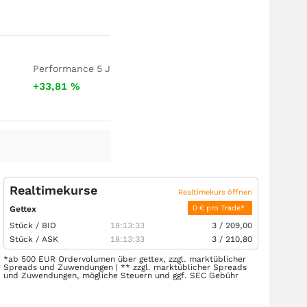
Performance 5 J
+33,81
%
Realtimekurse
Realtimekurs öffnen
0 € pro Trade*
Gettex
Stück /
BID
18:13:33
3
/
209,00
Stück /
ASK
18:13:33
3
/
210,80
*ab 500 EUR Ordervolumen über gettex, zzgl. marktüblicher
Spreads und Zuwendungen | ** zzgl. marktüblicher Spreads
und Zuwendungen, mögliche Steuern und ggf. SEC Gebühr