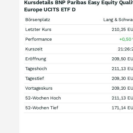
Kursdetails BNP Paribas Easy Equity Quali
Europe UCITS ETF D
Börsenplatz
Lang & Schwa
Letzter Kurs
210,25
E
Performance
+0,50
Kurszeit
21:26:
Eröffnung
209,50
E
Tageshoch
211,13
E
Tagestief
209,30
E
Vortageskurs
209,20
E
52-Wochen Hoch
211,13
E
52-Wochen Tief
171,14
E