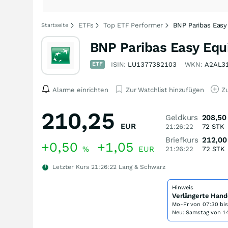
ETFs
Top ETF Performer
BNP Paribas Easy
Startseite
BNP Paribas Easy Equ
ETF
ISIN:
LU1377382103
WKN:
A2AL3
Alarme einrichten
Zur Watchlist hinzufügen
Zu
210,25
Geldkurs
208,50
EUR
21:26:22
72
STK
Briefkurs
212,00
+0,50
+1,05
%
EUR
21:26:22
72
STK
Letzter Kurs
21:26:22
Lang & Schwarz
Hinweis
Verlängerte Hand
Mo-Fr von
07:30 bi
Neu: Samstag von 14