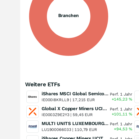
Branchen
Weitere ETFs
iShares MSCI Global Semiconductors UCITS ETF USD (Acc)
Perf. 1 Jahr
+145,23
%
IE000I8KRLL9 |
17,215 EUR
Global X Copper Miners UCITS ETF USD Acc
Perf. 1 Jahr
+101,11
%
IE0003Z9E2Y3 |
59,45 EUR
MULTI UNITS LUXEMBOURG - Lyxor MSCI Semiconductors ESG Filtered
Perf. 1 Jahr
+94,53
%
LU1900066033 |
110,79 EUR
iShares Copper Miners UCITS ETF
Perf. 1 Jahr