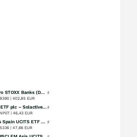
Lyxor Euro STOXX Banks (DR) UCITS ETF- Acc
Perf. 1 Jahr
+51,67
%
9390 |
402,85 EUR
UBS (Irl) ETF plc – Solactive Global Pure Gold Miners UCITS ETF - A Dis USD o.N.
Perf. 1 Jahr
+51,27
%
NP07 |
46,43 EUR
Xtrackers Spain UCITS ETF Distribution
Perf. 1 Jahr
+42,72
%
5336 |
47,66 EUR
iShares MSCI EM Asia UCITS ETF
Perf. 1 Jahr