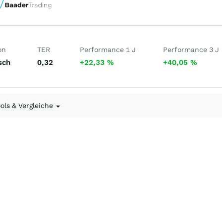
on
TER
Performance 1 J
Performance 3 J
sch
0,32
+22,33
%
+40,05
%
ools & Vergleiche