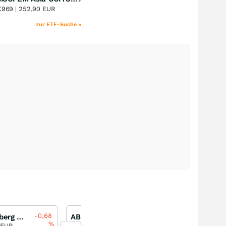
+37,23
%
K969 |
252,90 EUR
zur ETF-Suche »
-0,68
-0,16
Heidelberg Materials
ABB
Heidelberg Materials
%
%
 EUR
87,62 EUR
161,75 EUR