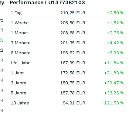
ty
Performance LU1377382103
1 Tag
210,25
EUR
+0,50
%
rz
1 Woche
206,50
EUR
+1,82
%
UR
1 Monat
208,68
EUR
+0,75
%
%
3 Monate
201,35
EUR
+4,42
%
22
6 Monate
196,62
EUR
+6,93
%
UR
Lfd. Jahr
187,99
EUR
+11,84
%
UR
1 Jahr
172,58
EUR
+21,83
%
UR
3 Jahre
150,75
EUR
+39,47
%
UR
5 Jahre
157,78
EUR
+33,26
%
UR
10 Jahre
94,91
EUR
+121,53
%
UR