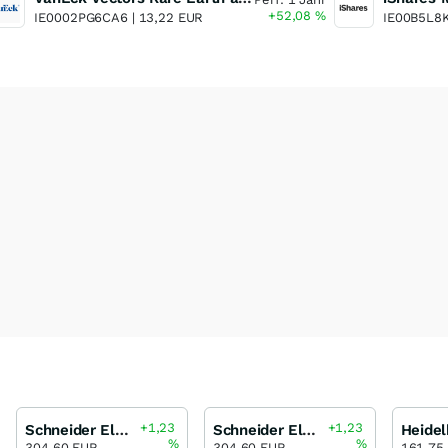
+52,08
%
IE0002PG6CA6 |
13,22 EUR
IE00B5L8
+1,23
+1,23
Schneider Electric
Schneider Electric
%
%
304,60 EUR
304,60 EUR
161,75