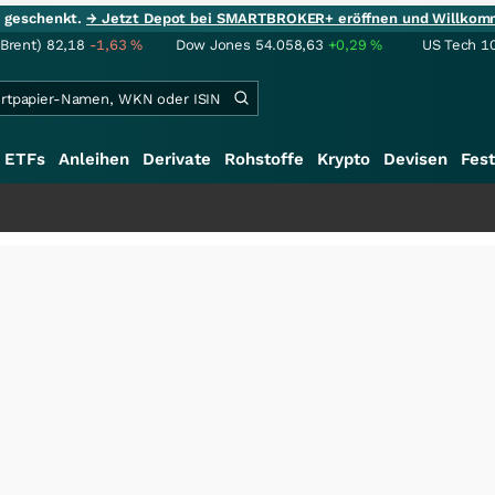
ie geschenkt.
→ Jetzt Depot bei SMARTBROKER+ eröffnen und Willkom
(Brent)
82,18
-1,63
%
Dow Jones
54.058,63
+0,29
%
US Tech 1
ETFs
Anleihen
Derivate
Rohstoffe
Krypto
Devisen
Fest