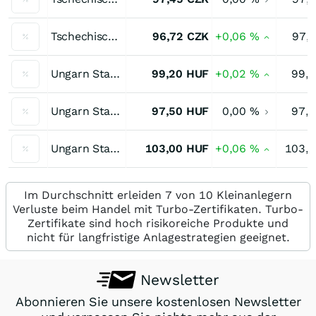
Tschechische Republik Staatsanleihe 2,75 % bis 07/29
96,72
CZK
+0,06
%
97,
Ungarn Staatsanleihe 2,75 % bis 12/26
99,20
HUF
+0,02
%
99,
Ungarn Staatsanleihe 3,00 % bis 10/27
97,50
HUF
0,00
%
97,
Ungarn Staatsanleihe 6,75 % bis 10/28
103,00
HUF
+0,06
%
103,
Im Durchschnitt erleiden 7 von 10 Kleinanlegern
Verluste beim Handel mit Turbo-Zertifikaten. Turbo-
Zertifikate sind hoch risikoreiche Produkte und
nicht für langfristige Anlagestrategien geeignet.
Newsletter
Abonnieren Sie unsere kostenlosen Newsletter