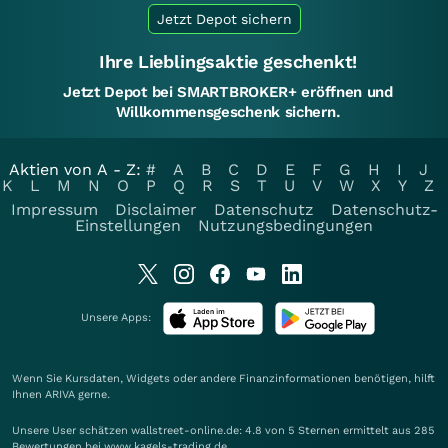
Jetzt Depot sichern
Ihre Lieblingsaktie geschenkt!
Jetzt Depot bei SMARTBROKER+ eröffnen und
Willkommensgeschenk sichern.
Aktien von A - Z:
#
A
B
C
D
E
F
G
H
I
J
K
L
M
N
O
P
Q
R
S
T
U
V
W
X
Y
Z
Impressum
Disclaimer
Datenschutz
Datenschutz-
Einstellungen
Nutzungsbedingungen
Unsere Apps:
Wenn Sie Kursdaten, Widgets oder andere Finanzinformationen benötigen, hilft
Ihnen
ARIVA
gerne.
Unsere User schätzen wallstreet-online.de: 4.8 von 5 Sternen ermittelt aus 285
Bewertungen bei www.kagels-trading.de