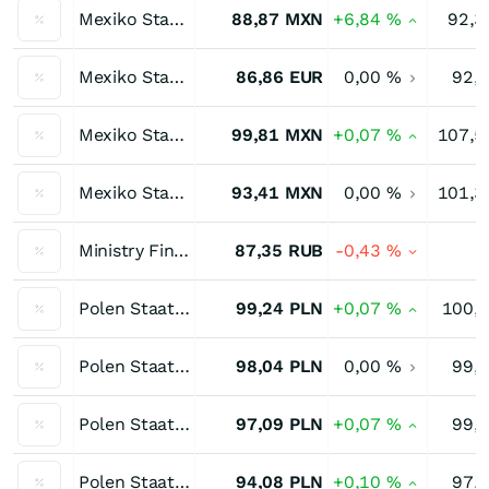
Mexiko Staatsanleihe 8,00 % bis 11/47
88,87
MXN
+6,84
%
92,3
Mexiko Staatsanleihe 8,00 % bis 11/47
86,86
EUR
0,00
%
92,
Mexiko Staatsanleihe 8,50 % bis 05/29
99,81
MXN
+0,07
%
107,5
Mexiko Staatsanleihe 8,50 % bis 11/38
93,41
MXN
0,00
%
101,3
Ministry Financial Russia 7,70 % bis 03/33
87,35
RUB
-0,43
%
Polen Staatsanleihe 2,50 % bis 07/26
99,24
PLN
+0,07
%
100,
Polen Staatsanleihe 2,50 % bis 07/27
98,04
PLN
0,00
%
99,
Polen Staatsanleihe 2,75 % bis 04/28
97,09
PLN
+0,07
%
99,
Polen Staatsanleihe 2,75 % bis 10/29
94,08
PLN
+0,10
%
97,