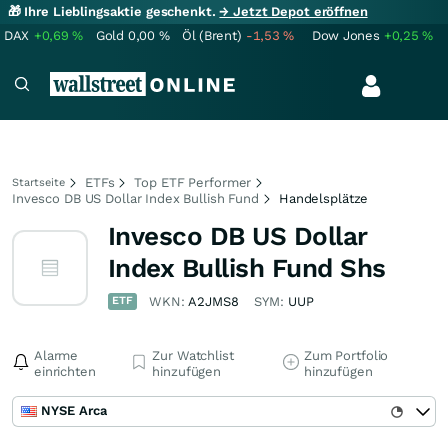
🎁 Ihre Lieblingsaktie geschenkt.
→ Jetzt Depot eröffnen
DAX
+0,69
%
Gold
0,00
%
Öl (Brent)
-1,53
%
Dow Jones
+0,25
%
ETFs
Top ETF Performer
Startseite
Invesco DB US Dollar Index Bullish Fund
Handelsplätze
Invesco DB US Dollar
Index Bullish Fund Shs
ETF
WKN:
A2JMS8
SYM:
UUP
Alarme
Zur Watchlist
Zum Portfolio
einrichten
hinzufügen
hinzufügen
NYSE Arca