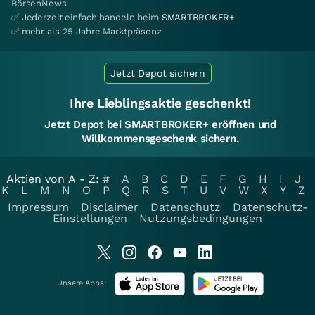
BörsenNews
✅ Jederzeit einfach handeln beim
SMARTBROKER+
✅ mehr als 25 Jahre Marktpräsenz
Jetzt Depot sichern
Ihre Lieblingsaktie geschenkt!
Jetzt Depot bei SMARTBROKER+ eröffnen und
Willkommensgeschenk sichern.
Aktien von A - Z:
#
A
B
C
D
E
F
G
H
I
J
K
L
M
N
O
P
Q
R
S
T
U
V
W
X
Y
Z
Impressum
Disclaimer
Datenschutz
Datenschutz-
Einstellungen
Nutzungsbedingungen
Unsere Apps: