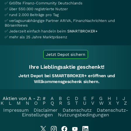
✅ Größte Finanz-Community Deutschlands
✅ über 550.000 registrierte Nutzer
✅ rund 2.000 Beiträge pro Tag
✅ verlagsunabhängige Partner ARIVA, FinanzNachrichten und
BörsenNews
✅ Jederzeit einfach handeln beim
SMARTBROKER+
✅ mehr als 25 Jahre Marktpräsenz
Jetzt Depot sichern
Ihre Lieblingsaktie geschenkt!
Jetzt Depot bei SMARTBROKER+ eröffnen und
Willkommensgeschenk sichern.
Aktien von A - Z:
#
A
B
C
D
E
F
G
H
I
J
K
L
M
N
O
P
Q
R
S
T
U
V
W
X
Y
Z
Impressum
Disclaimer
Datenschutz
Datenschutz-
Einstellungen
Nutzungsbedingungen