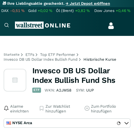
🎁 Ihre Lieblingsaktie geschenkt.
→ Jetzt Depot eröffnen
DAX
-0,51
%
Gold
+0,02
%
Öl (Brent)
+0,82
%
Dow Jones
+0,46
%
ETFs
Top ETF Performer
Startseite
Invesco DB US Dollar Index Bullish Fund
Historische Kurse
Invesco DB US Dollar
Index Bullish Fund Shs
ETF
WKN:
A2JMS8
SYM:
UUP
Alarme
Zur Watchlist
Zum Portfolio
einrichten
hinzufügen
hinzufügen
NYSE Arca