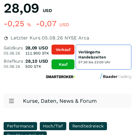
28,09
USD
-0,25
-0,07
%
USD
Letzter Kurs
05.08.26
NYSE Arca
Geldkurs
28,09
USD
Verkauf
Verlängerte
05.08.26
111.900
STK
Handelszeiten
Briefkurs
28,10
USD
07:30 bis 23:00 Uhr
Kauf
05.08.26
500
STK
Kurse, Daten, News & Forum
Performance
Hoch/Tief
Renditedreieck