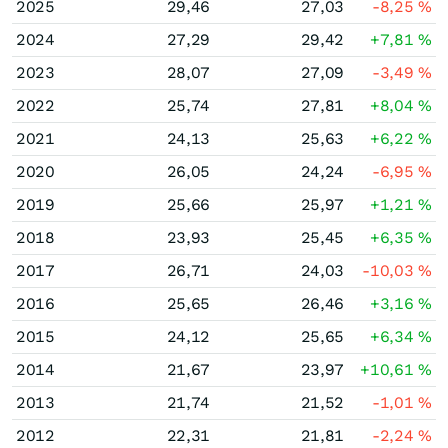
2025
29,46
27,03
-8,25
%
2024
27,29
29,42
+7,81
%
2023
28,07
27,09
-3,49
%
2022
25,74
27,81
+8,04
%
2021
24,13
25,63
+6,22
%
2020
26,05
24,24
-6,95
%
2019
25,66
25,97
+1,21
%
2018
23,93
25,45
+6,35
%
2017
26,71
24,03
-10,03
%
2016
25,65
26,46
+3,16
%
2015
24,12
25,65
+6,34
%
2014
21,67
23,97
+10,61
%
2013
21,74
21,52
-1,01
%
2012
22,31
21,81
-2,24
%