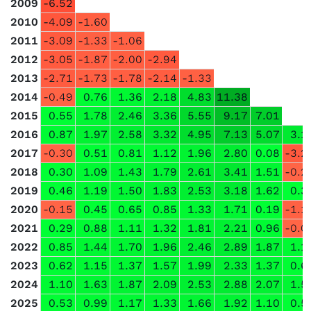
2009
-6.52
2010
-4.09
-1.60
2011
-3.09
-1.33
-1.06
2012
-3.05
-1.87
-2.00
-2.94
2013
-2.71
-1.73
-1.78
-2.14
-1.33
2014
-0.49
0.76
1.36
2.18
4.83
11.38
2015
0.55
1.78
2.46
3.36
5.55
9.17
7.01
2016
0.87
1.97
2.58
3.32
4.95
7.13
5.07
3.1
2017
-0.30
0.51
0.81
1.12
1.96
2.80
0.08
-3.2
2018
0.30
1.09
1.43
1.79
2.61
3.41
1.51
-0.2
2019
0.46
1.19
1.50
1.83
2.53
3.18
1.62
0.3
2020
-0.15
0.45
0.65
0.85
1.33
1.71
0.19
-1.1
2021
0.29
0.88
1.11
1.32
1.81
2.21
0.96
-0.0
2022
0.85
1.44
1.70
1.96
2.46
2.89
1.87
1.1
2023
0.62
1.15
1.37
1.57
1.99
2.33
1.37
0.6
2024
1.10
1.63
1.87
2.09
2.53
2.88
2.07
1.5
2025
0.53
0.99
1.17
1.33
1.66
1.92
1.10
0.5