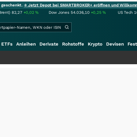
ie geschenkt.
→ Jetzt Depot bei SMARTBROKER+ eröffnen und Willkom
Brent)
82,27
+0,02
%
Dow Jones
54.036,10
+0,25
%
US Tech 1
ETFs
Anleihen
Derivate
Rohstoffe
Krypto
Devisen
Fest