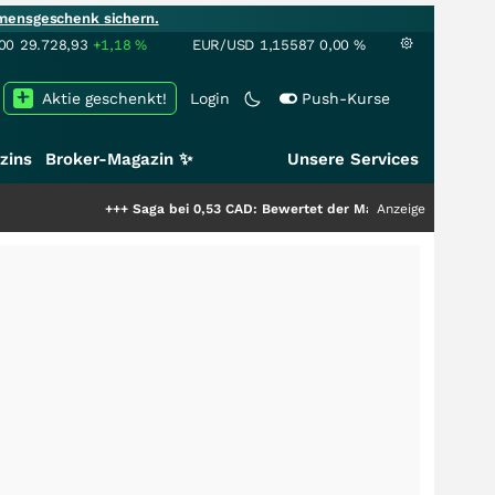
mensgeschenk sichern.
00
29.728,93
+1,18
%
EUR/USD
1,15587
0,00
%
Aktie geschenkt!
Login
Push-Kurse
zins
Broker-Magazin ✨
Unsere Services
+++
Saga bei 0,53 CAD: Bewertet der Markt noch immer nur die Hälf
Anzeige