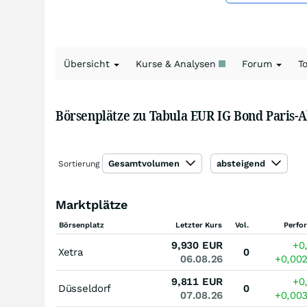
Übersicht
Kurse & Analysen
Forum
T
Börsenplätze zu Tabula EUR IG Bond Paris-
Gesamtvolumen
absteigend
Sortierung
Marktplätze
Börsenplatz
Letzter Kurs
Vol.
Perfo
9,930
EUR
+0
Xetra
0
06.08.26
+0,00
9,811
EUR
+0
Düsseldorf
0
07.08.26
+0,00