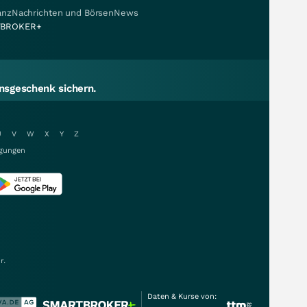
nanzNachrichten und BörsenNews
BROKER+
sgeschenk sichern.
U
V
W
X
Y
Z
gungen
r.
Daten & Kurse von: