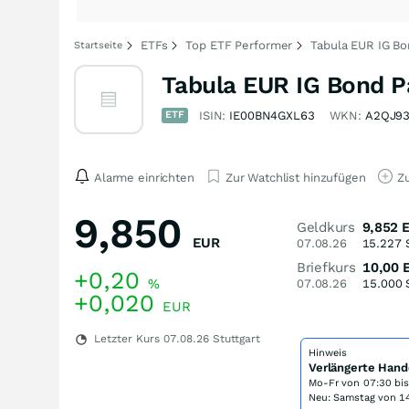
ETFs
Top ETF Performer
Tabula EUR IG Bo
Startseite
Tabula EUR IG Bond P
ETF
ISIN:
IE00BN4GXL63
WKN:
A2QJ9
Alarme einrichten
Zur Watchlist hinzufügen
Zu
9,850
Geldkurs
9,852
EUR
07.08.26
15.227
Briefkurs
10,00
+0,20
%
07.08.26
15.000
+0,020
EUR
Letzter Kurs
07.08.26
Stuttgart
Hinweis
Verlängerte Hand
Mo-Fr von
07:30 bi
Neu: Samstag von 14