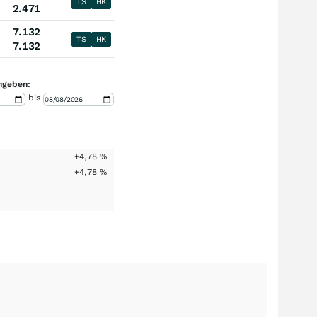
TS
HK
2.471
7.132
TS
HK
7.132
ngeben:
bis
+4,78
%
+4,78
%