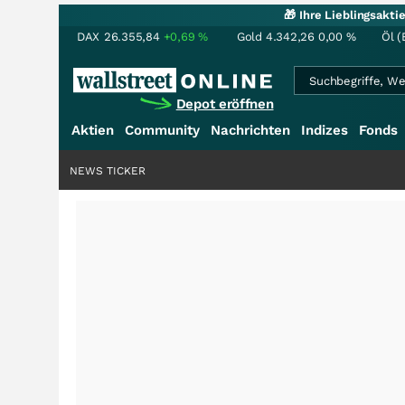
🎁 Ihre Lieblingsakt
DAX
26.355,84
+0,69
%
Gold
4.342,26
0,00
%
Öl (
Depot eröffnen
Aktien
Community
Nachrichten
Indizes
Fonds
NEWS TICKER