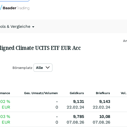
ools & Vergleiche
An
Aligned Climate UCITS ETF EUR Acc
Alle
Börsenplatz
rmance
Ges. Umsatz/Volumen
Geldkurs
Briefkurs
Vol.
,02
%
-
9,131
9,143
2
EUR
0
22.02.24
22.02.24
,03
%
-
9,785
10,08
3
EUR
0
07.08.26
07.08.26