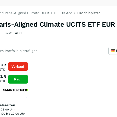
nd Paris-Aligned Climate UCITS ETF EUR Acc
Handelsplätze
aris-Aligned Climate UCITS ETF EUR
3
SYM:
TABC
m Portfolio hinzufügen
EUR
Verkauf
STK
EUR
Kauf
STK
elszeiten
s 23:00 Uhr
:00 bis 19:00 Uhr