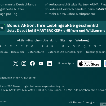
Community Deutschlands
✅ verlagsunabhängige Partner ARIVA, Fi
gistrierte Nutzer
✅ Jederzeit einfach handeln beim
SMART
räge pro Tag
✅ mehr als 25 Jahre Marktpräsenz
Bonus Aktion:
Ihre Lieblingsaktie geschenkt!
rn
Jetzt Depot bei SMARTBROKER+ eröffnen und Willkommen
Aktien-Branchen Übersicht
Sitemap
Werbung
A
B
C
D
E
F
G
H
I
J
K
L
M
N
O
P
Q
R
S
T
essum
Disclaimer
Datenschutz
Datenschutz-Einstellungen
Nutzungsbedin
Unsere Apps:
gen, hilft Ihnen
ARIVA
gerne.
elt aus 285 Bewertungen bei www.kagels-trading.de
15 Min. NYSE +20 Min. AMEX +20 Min. Dow Jones +15 Min. Alle Angaben ohne Gewäh
alten.
Mit Unterstützung von: