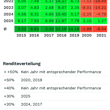
2022
5.05
7.48
5.37
14.37
6.73
-7.12
-18.44
2023
3.07
4.83
2.68
9.07
2.35
-8.01
-14.21
2024
4.56
6.31
4.65
10.40
5.17
-2.25
-4.79
2025
6.17
7.93
6.66
11.97
7.79
2.15
1.27
Ø
3.22
8.62
3.20
22.19
14.18
-1.89
-9.04
2015
2016
2017
2018
2019
2020
2021
Renditeverteilung
> +50%
Kein Jahr mit entsprechender Performance
+50%
2020, 2019
+40%
Kein Jahr mit entsprechender Performance
+30%
2025
+20%
2024, 2017