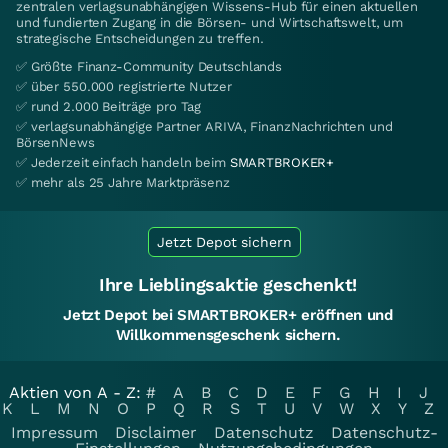
zentralen verlagsunabhängigen Wissens-Hub für einen aktuellen
und fundierten Zugang in die Börsen- und Wirtschaftswelt, um
strategische Entscheidungen zu treffen.
✅ Größte Finanz-Community Deutschlands
✅ über 550.000 registrierte Nutzer
✅ rund 2.000 Beiträge pro Tag
✅ verlagsunabhängige Partner ARIVA, FinanzNachrichten und
BörsenNews
✅ Jederzeit einfach handeln beim
SMARTBROKER+
✅ mehr als 25 Jahre Marktpräsenz
Jetzt Depot sichern
Ihre Lieblingsaktie geschenkt!
Jetzt Depot bei SMARTBROKER+ eröffnen und
Willkommensgeschenk sichern.
Aktien von A - Z:
#
A
B
C
D
E
F
G
H
I
J
K
L
M
N
O
P
Q
R
S
T
U
V
W
X
Y
Z
Impressum
Disclaimer
Datenschutz
Datenschutz-