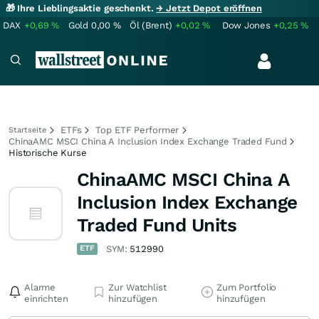
🎁 Ihre Lieblingsaktie geschenkt.
→ Jetzt Depot eröffnen
DAX
+0,69
%
Gold
0,00
%
Öl (Brent)
+0,02
%
Dow Jones
+0,25
%
ETFs
Top ETF Performer
Startseite
ChinaAMC MSCI China A Inclusion Index Exchange Traded Fund
Historische Kurse
ChinaAMC MSCI China A
Inclusion Index Exchange
Traded Fund Units
ETF
SYM:
512990
Alarme
Zur Watchlist
Zum Portfolio
einrichten
hinzufügen
hinzufügen