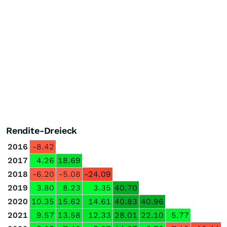
Rendite-Dreieck
2016
-8.42
2017
4.26
18.69
2018
-6.20
-5.08
-24.09
2019
3.80
8.23
3.35
40.70
2020
10.35
15.62
14.61
40.83
40.96
2021
9.57
13.58
12.33
28.01
22.10
5.77