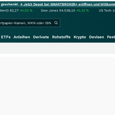
ie geschenkt.
→ Jetzt Depot bei SMARTBROKER+ eröffnen und Willkom
Brent)
82,27
+0,02
%
Dow Jones
54.036,10
+0,25
%
US Tech 1
ETFs
Anleihen
Derivate
Rohstoffe
Krypto
Devisen
Fest