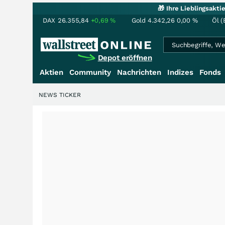
🎁 Ihre Lieblingsakt
DAX
26.355,84
+0,69
%
Gold
4.342,26
0,00
%
Öl (
Depot eröffnen
Aktien
Community
Nachrichten
Indizes
Fonds
NEWS TICKER