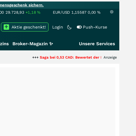
mensgeschenk sichern.
00
29.728,93
+1,18
%
EUR/USD
1,15587
0,00
%
Aktie geschenkt!
Login
Push-Kurse
zins
Broker-Magazin ✨
Unsere Services
+++
Saga bei 0,53 CAD: Bewertet der Markt noch immer nur die 
Anzeige