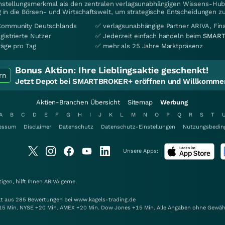
instellungsmerkmal als den zentralen verlagsunabhängigen Wissens-Hub 
 in die Börsen- und Wirtschaftswelt, um strategische Entscheidungen zu
Community Deutschlands
✅ verlagsunabhängige Partner ARIVA, Fi
gistrierte Nutzer
✅ Jederzeit einfach handeln beim
SMART
räge pro Tag
✅ mehr als 25 Jahre Marktpräsenz
Bonus Aktion:
Ihre Lieblingsaktie geschenkt!
rn
Jetzt Depot bei SMARTBROKER+ eröffnen und Willkommen
Aktien-Branchen Übersicht
Sitemap
Werbung
A
B
C
D
E
F
G
H
I
J
K
L
M
N
O
P
Q
R
S
T
essum
Disclaimer
Datenschutz
Datenschutz-Einstellungen
Nutzungsbedin
Unsere Apps:
gen, hilft Ihnen
ARIVA
gerne.
elt aus 285 Bewertungen bei www.kagels-trading.de
15 Min. NYSE +20 Min. AMEX +20 Min. Dow Jones +15 Min. Alle Angaben ohne Gewäh