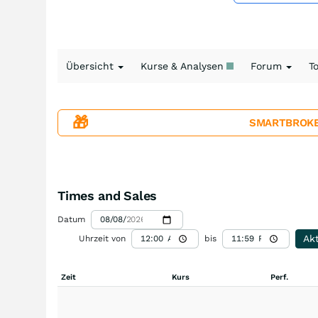
Übersicht
Kurse & Analysen
Forum
T
🎁
SMARTBROKER+
Times and Sales
Datum
Akt
Uhrzeit von
bis
Zeit
Kurs
Perf.