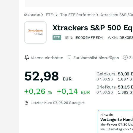
ETFs
Top ETF Performer
Xtrackers S&P 50
Startseite
Xtrackers S&P 500 Eq
ETF
ISIN:
IE0004MFRED4
WKN:
DBX0S
Alarme einrichten
Zur Watchlist hinzufügen
Zu
52,98
Geldkurs
53,02
EUR
07.08.26
1.887
S
Briefkurs
53,15
+0,26
+0,14
%
EUR
07.08.26
1.882
S
Letzter Kurs
07.08.26
Stuttgart
Hinweis
Verlängerte Hand
Mo-Fr von
07:30 bi
Neu: Samstag von 14