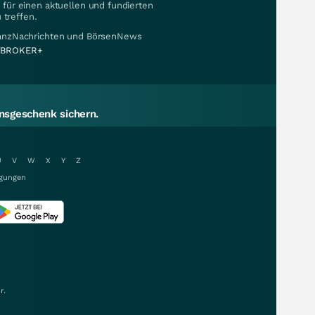
für einen aktuellen und fundierten
 treffen.
nanzNachrichten und BörsenNews
BROKER+
sgeschenk sichern.
U
V
W
X
Y
Z
gungen
r.