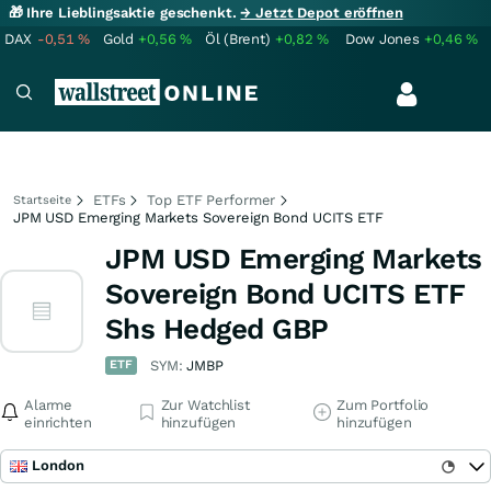
🎁 Ihre Lieblingsaktie geschenkt.
→ Jetzt Depot eröffnen
DAX
-0,51
%
Gold
+0,56
%
Öl (Brent)
+0,82
%
Dow Jones
+0,46
%
ETFs
Top ETF Performer
Startseite
JPM USD Emerging Markets Sovereign Bond UCITS ETF
JPM USD Emerging Markets
Sovereign Bond UCITS ETF
Shs Hedged GBP
ETF
SYM:
JMBP
Alarme
Zur Watchlist
Zum Portfolio
einrichten
hinzufügen
hinzufügen
London