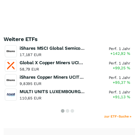
Weitere ETFs
iShares MSCI Global Semiconductors UCITS ETF USD (Acc)
Perf. 1 Jahr
+142,92
%
17,187 EUR
Global X Copper Miners UCITS ETF USD Acc
Perf. 1 Jahr
+99,25
%
58,79 EUR
iShares Copper Miners UCITS ETF
Perf. 1 Jahr
+95,37
%
9,8395 EUR
MULTI UNITS LUXEMBOURG - Lyxor MSCI Semiconductors ESG Filtered
Perf. 1 Jahr
+91,13
%
110,65 EUR
zur ETF-Suche »