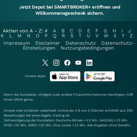
Jetzt Depot bei SMARTBROKER+ eröffnen und
Willkommensgeschenk sichern.
Aktien von A - Z:
#
A
B
C
D
E
F
G
H
I
J
K
L
M
N
O
P
Q
R
S
T
U
V
W
X
Y
Z
Impressum
Disclaimer
Datenschutz
Datenschutz-
Einstellungen
Nutzungsbedingungen
Unsere Apps:
Wenn Sie Kursdaten, Widgets oder andere Finanzinformationen benötigen, hilft
Ihnen
ARIVA
gerne.
Unsere User schätzen wallstreet-online.de: 4.8 von 5 Sternen ermittelt aus 285
Bewertungen bei www.kagels-trading.de
Zeitverzögerung der Kursdaten: Deutsche Börsen +15 Min. NASDAQ +15 Min.
NYSE +20 Min. AMEX +20 Min. Dow Jones +15 Min. Alle Angaben ohne Gewähr.