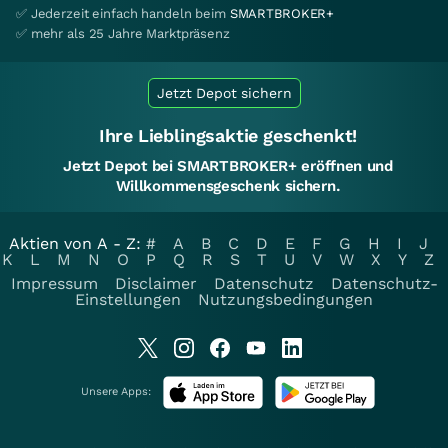
✅ Jederzeit einfach handeln beim
SMARTBROKER+
✅ mehr als 25 Jahre Marktpräsenz
Jetzt Depot sichern
Ihre Lieblingsaktie geschenkt!
Jetzt Depot bei SMARTBROKER+ eröffnen und
Willkommensgeschenk sichern.
Aktien von A - Z:
#
A
B
C
D
E
F
G
H
I
J
K
L
M
N
O
P
Q
R
S
T
U
V
W
X
Y
Z
Impressum
Disclaimer
Datenschutz
Datenschutz-
Einstellungen
Nutzungsbedingungen
Unsere Apps: