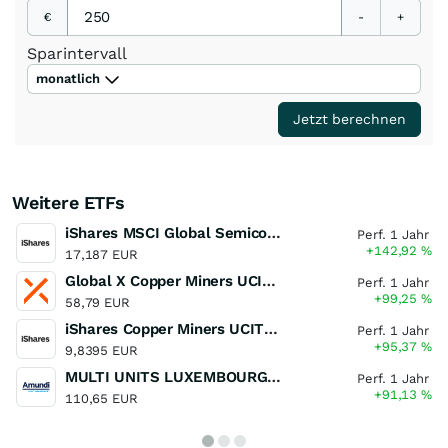
€
-
+
Sparintervall
monatlich
Jetzt berechnen
Weitere ETFs
iShares MSCI Global Semiconductors UCITS ETF USD (Acc)
Perf. 1 Jahr
+142,92
%
17,187 EUR
Global X Copper Miners UCITS ETF USD Acc
Perf. 1 Jahr
+99,25
%
58,79 EUR
iShares Copper Miners UCITS ETF
Perf. 1 Jahr
+95,37
%
9,8395 EUR
MULTI UNITS LUXEMBOURG - Lyxor MSCI Semiconductors ESG Filtered
Perf. 1 Jahr
+91,13
%
110,65 EUR