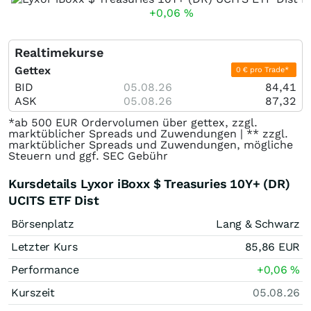
+0,06
%
Realtimekurse
Gettex
0 € pro Trade*
BID
05.08.26
84,41
ASK
05.08.26
87,32
*ab 500 EUR Ordervolumen über gettex, zzgl.
marktüblicher Spreads und Zuwendungen | ** zzgl.
marktüblicher Spreads und Zuwendungen, mögliche
Steuern und ggf. SEC Gebühr
Kursdetails Lyxor iBoxx $ Treasuries 10Y+ (DR)
UCITS ETF Dist
Börsenplatz
Lang & Schwarz
Letzter Kurs
85,86
EUR
Performance
+0,06
%
Kurszeit
05.08.26