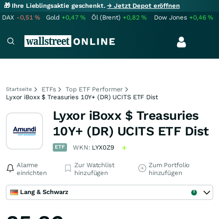
🎁 Ihre Lieblingsaktie geschenkt.
→ Jetzt Depot eröffnen
DAX
-0,51
%
Gold
+0,47
%
Öl (Brent)
+0,82
%
Dow Jones
+0,46
%
ETFs
Top ETF Performer
Startseite
Lyxor iBoxx $ Treasuries 10Y+ (DR) UCITS ETF Dist
Lyxor iBoxx $ Treasuries
10Y+ (DR) UCITS ETF Dist
ETF
WKN:
LYX0Z9
Alarme
Zur Watchlist
Zum Portfolio
einrichten
hinzufügen
hinzufügen
Lang & Schwarz