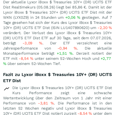
Der aktuelle Lyxor iBoxx $ Treasuries 10Y+ (DR) UCITS ETF
Dist Realtimekurs (
05.08.26
) liegt bei 85,86
€
. Damit ist der
Lyxor iBoxx $ Treasuries 10Y+ (DR) UCITS ETF Dist mit der
WKN (LYX0Z9) in 24 Stunden um
+0,06
%
gestiegen. Auf 7
Tage gesehen hat sich der Kurs des Lyxor iBoxx $ Treasuries
10Y+ (DR) UCITS ETF Dist (ISIN LU1407890620) um
-2,20
%
verändert. Der Verlust des Lyxor iBoxx $ Treasuries 10Y+
(DR) UCITS ETF Dist ETF auf 30 Tage, seit dem 07.07.2026,
beträgt
-3,09
%
. Der ETF verzeichnet eine
Jahresperformance von
-0,94
%
. Die aktuelle
Monatsperformance beträgt
+1,51
%
. Derzeit notiert der
ETF mit
-8,54
%
unter seinem 52-Wochen Hoch und
+2,77
%
über seinem 52-Wochen Tief.
Fazit zu Lyxor iBoxx $ Treasuries 10Y+ (DR) UCITS
ETF Dist
Die Lyxor iBoxx $ Treasuries 10Y+ (DR) UCITS ETF Dist
Kurs Performance zeigt eine schwache
Wertentwicklung über den Zeitraum von 1 Jahr mit einer
Performance von
-3,81
%
. Die Performance ist in den
letzten 52 Wochen negativ und Lyxor iBoxx $ Treasuries
10Y+ (DR) UCITS ETF Dist notiert zurzeit
-8,54
%
unter dem