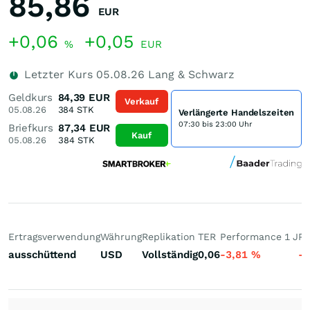
85,86
EUR
+0,06
+0,05
%
EUR
Letzter Kurs
05.08.26
Lang & Schwarz
Geldkurs
84,39
EUR
Verkauf
05.08.26
384
STK
Verlängerte Handelszeiten
07:30 bis 23:00 Uhr
Briefkurs
87,34
EUR
Kauf
05.08.26
384
STK
Ertragsverwendung
Währung
Replikation
TER
Performance 1 J
Pe
ausschüttend
USD
Vollständig
0,06
-3,81
%
-