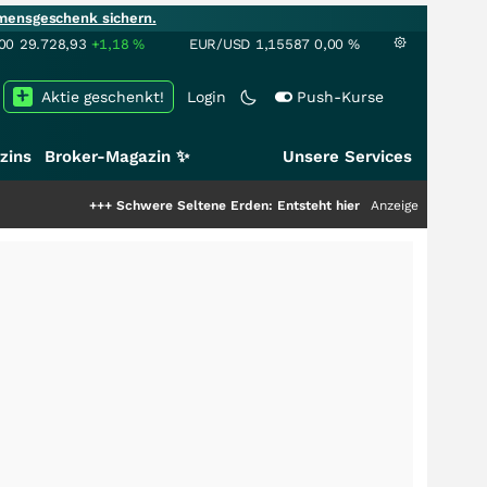
mensgeschenk sichern.
00
29.728,93
+1,18
%
EUR/USD
1,15587
0,00
%
Aktie geschenkt!
Login
Push-Kurse
zins
Broker-Magazin ✨
Unsere Services
+++
Schwere Seltene Erden: Entsteht hier die nächste Milliardenstory?
Anzeige
++