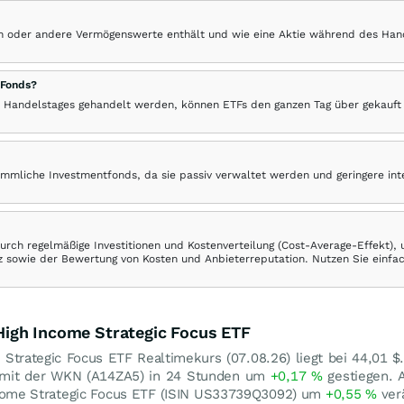
hen oder andere Vermögenswerte enthält und wie eine Aktie während des Han
 Fonds?
 Handelstages gehandelt werden, können ETFs den ganzen Tag über gekauft
ömmliche Investmentfonds, da sie passiv verwaltet werden und geringere in
rch regelmäßige Investitionen und Kostenverteilung (Cost-Average-Effekt),
ranz sowie der Bewertung von Kosten und Anbieterreputation. Nutzen Sie einfa
 High Income Strategic Focus ETF
e Strategic Focus ETF Realtimekurs (
07.08.26
) liegt bei 44,01
$
TF mit der WKN (A14ZA5) in 24 Stunden um
+0,17
%
gestiegen. 
 Income Strategic Focus ETF (ISIN US33739Q3092) um
+0,55
%
verä