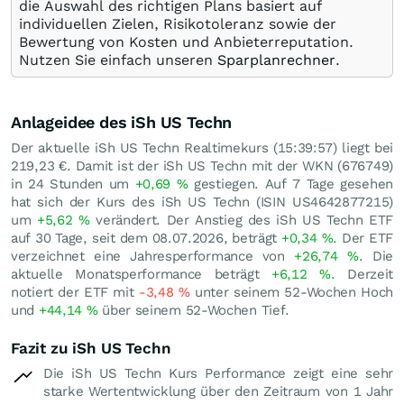
die Auswahl des richtigen Plans basiert auf
individuellen Zielen, Risikotoleranz sowie der
Bewertung von Kosten und Anbieterreputation.
Nutzen Sie einfach unseren
Sparplanrechner
.
Anlageidee des iSh US Techn
Der aktuelle iSh US Techn Realtimekurs (15:39:57) liegt bei
219,23
€
. Damit ist der iSh US Techn mit der WKN (676749)
in 24 Stunden um
+0,69
%
gestiegen. Auf 7 Tage gesehen
hat sich der Kurs des iSh US Techn (ISIN US4642877215)
um
+5,62
%
verändert. Der Anstieg des iSh US Techn ETF
auf 30 Tage, seit dem 08.07.2026, beträgt
+0,34
%
. Der ETF
verzeichnet eine Jahresperformance von
+26,74
%
. Die
aktuelle Monatsperformance beträgt
+6,12
%
. Derzeit
notiert der ETF mit
-3,48
%
unter seinem 52-Wochen Hoch
und
+44,14
%
über seinem 52-Wochen Tief.
Fazit zu iSh US Techn
Die iSh US Techn Kurs Performance zeigt eine sehr
starke Wertentwicklung über den Zeitraum von 1 Jahr