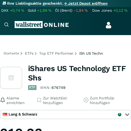
🎁 Ihre Lieblingsaktie geschenkt.
→ Jetzt Depot eröffnen
DAX
+0,74
%
Gold
+1,99
%
Öl (Brent)
-1,84
%
Dow Jones
+0,12
%
ETFs
Top ETF Performer
iSh US Techn
Startseite
iShares US Technology ETF
Shs
ETF
WKN:
676749
Alarme
Zur Watchlist
Zum Portfolio
einrichten
hinzufügen
hinzufügen
Lang & Schwarz