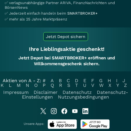
✅ verlagsunabhängige Partner ARIVA, FinanzNachrichten und
BörsenNews
✅ Jederzeit einfach handeln beim
SMARTBROKER+
✅ mehr als 25 Jahre Marktpräsenz
Jetzt Depot sichern
Ihre Lieblingsaktie geschenkt!
Jetzt Depot bei SMARTBROKER+ eröffnen und
Willkommensgeschenk sichern.
Aktien von A - Z:
#
A
B
C
D
E
F
G
H
I
J
K
L
M
N
O
P
Q
R
S
T
U
V
W
X
Y
Z
Impressum
Disclaimer
Datenschutz
Datenschutz-
Einstellungen
Nutzungsbedingungen
Unsere Apps: