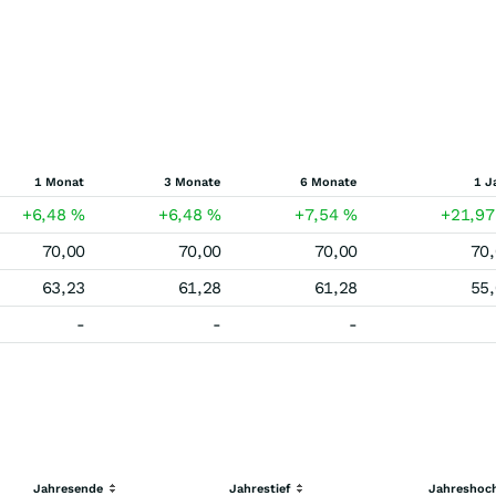
1 Monat
3 Monate
6 Monate
1 J
+6,48
%
+6,48
%
+7,54
%
+21,9
70,00
70,00
70,00
70
63,23
61,28
61,28
55
-
-
-
Jahresende
Jahrestief
Jahreshoc