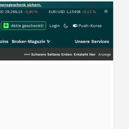
mensgeschenk sichern.
00
29.266,15
-0,90
%
EUR/USD
1,15408
-0,12
%
Aktie geschenkt!
Login
Push-Kurse
zins
Broker-Magazin ✨
Unsere Services
+++
Schwere Seltene Erden: Entsteht hier die nächste Milliardenstory?
Anzeige
+