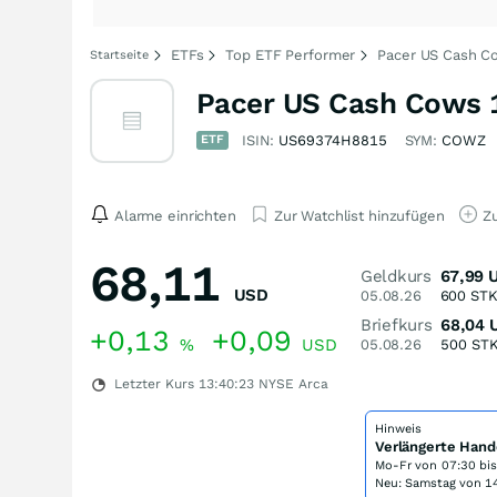
ETFs
Top ETF Performer
Pacer US Cash C
Startseite
Pacer US Cash Cows 
ETF
ISIN:
US69374H8815
SYM:
COWZ
Alarme einrichten
Zur Watchlist hinzufügen
Zu
68,11
Geldkurs
67,99
USD
05.08.26
600
ST
Briefkurs
68,04
+0,13
+0,09
%
USD
05.08.26
500
ST
Letzter Kurs
13:40:23
NYSE Arca
Hinweis
Verlängerte Hand
Mo-Fr von
07:30 bi
Neu: Samstag von 14