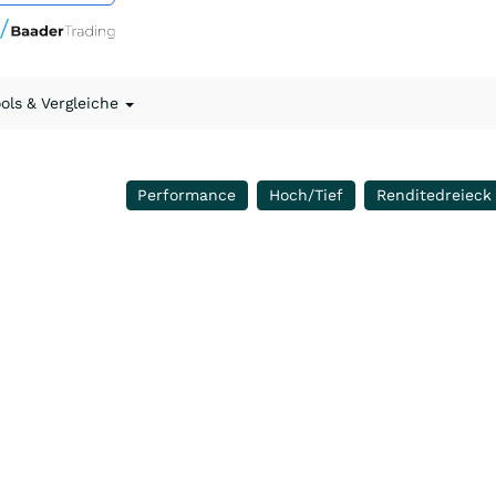
ools & Vergleiche
Performance
Hoch/Tief
Renditedreieck