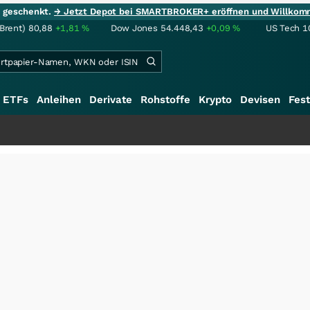
ie geschenkt.
→ Jetzt Depot bei SMARTBROKER+ eröffnen und Willkom
(Brent)
80,88
+1,81
%
Dow Jones
54.448,43
+0,09
%
US Tech 1
ETFs
Anleihen
Derivate
Rohstoffe
Krypto
Devisen
Fest