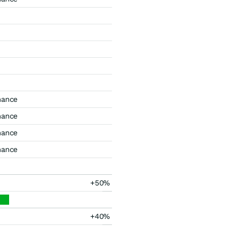
mance
mance
mance
mance
+50%
+40%