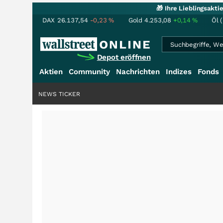
🎁 Ihre Lieblingsakt
DAX
26.137,54
-0,23
%
Gold
4.253,08
+0,14
%
Öl 
Depot eröffnen
Aktien
Community
Nachrichten
Indizes
Fonds
NEWS TICKER