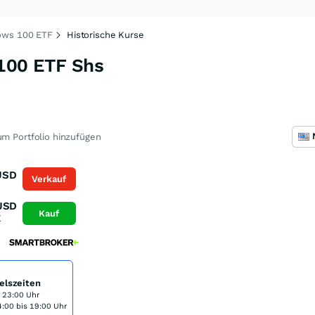
ows 100 ETF
Historische Kurse
100 ETF Shs
m Portfolio hinzufügen
USD
Verkauf
K
USD
Kauf
K
elszeiten
s 23:00 Uhr
:00 bis 19:00 Uhr