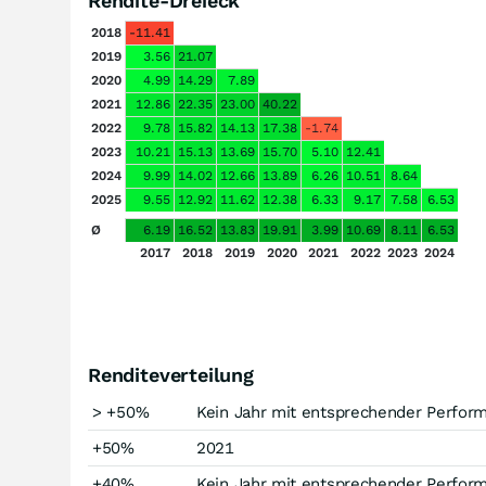
Rendite-Dreieck
2018
-11.41
2019
3.56
21.07
2020
4.99
14.29
7.89
2021
12.86
22.35
23.00
40.22
2022
9.78
15.82
14.13
17.38
-1.74
2023
10.21
15.13
13.69
15.70
5.10
12.41
2024
9.99
14.02
12.66
13.89
6.26
10.51
8.64
2025
9.55
12.92
11.62
12.38
6.33
9.17
7.58
6.53
Ø
6.19
16.52
13.83
19.91
3.99
10.69
8.11
6.53
2017
2018
2019
2020
2021
2022
2023
2024
Renditeverteilung
> +50%
Kein Jahr mit entsprechender Perfor
+50%
2021
+40%
Kein Jahr mit entsprechender Perfor