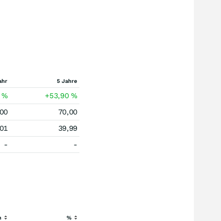
ahr
5 Jahre
7
%
+53,90
%
,00
70,00
,01
39,99
-
-
h
%