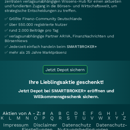
zentralen verlagsunabhängigen Wissens-Hub für einen aktuellen
und fundierten Zugang in die Börsen- und Wirtschaftswelt, um
strategische Entscheidungen zu treffen.
✅ Größte Finanz-Community Deutschlands
✅ über 550.000 registrierte Nutzer
✅ rund 2.000 Beiträge pro Tag
✅ verlagsunabhängige Partner ARIVA, FinanzNachrichten und
BörsenNews
✅ Jederzeit einfach handeln beim
SMARTBROKER+
✅ mehr als 25 Jahre Marktpräsenz
Jetzt Depot sichern
Ihre Lieblingsaktie geschenkt!
Jetzt Depot bei SMARTBROKER+ eröffnen und
Willkommensgeschenk sichern.
Aktien von A - Z:
#
A
B
C
D
E
F
G
H
I
J
K
L
M
N
O
P
Q
R
S
T
U
V
W
X
Y
Z
Impressum
Disclaimer
Datenschutz
Datenschutz-
Einstellungen
Nutzungsbedingungen