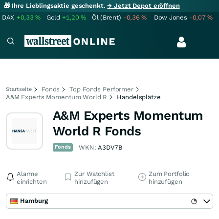
🎁 Ihre Lieblingsaktie geschenkt.
→ Jetzt Depot eröffnen
DAX
+0,33
%
Gold
+1,20
%
Öl (Brent)
-0,36
%
Dow Jones
-0,07
%
Fonds
Top Fonds Performer
Startseite
A&M Experts Momentum World R
Handelsplätze
A&M Experts Momentum
World R Fonds
Fonds
WKN:
A3DV7B
Alarme
Zur Watchlist
Zum Portfolio
einrichten
hinzufügen
hinzufügen
Hamburg