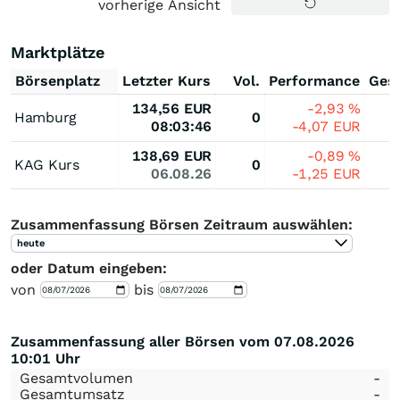
vorherige Ansicht
Marktplätze
Börsenplatz
Letzter Kurs
Vol.
Performance
Ges
134,56
EUR
-2,93
%
Hamburg
0
08:03:46
-4,07
EUR
138,69
EUR
-0,89
%
KAG Kurs
0
06.08.26
-1,25
EUR
Zusammenfassung Börsen Zeitraum auswählen:
heute
oder Datum eingeben:
von
bis
Zusammenfassung aller Börsen vom 07.08.2026
10:01 Uhr
Gesamtvolumen
-
Gesamtumsatz
-