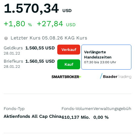
1.570,34
USD
+1,80
+27,84
%
USD
Letzter Kurs
05.08.26
KAG Kurs
Geldkurs
1.560,55
USD
Verkauf
Verlängerte
28.01.22
Handelszeiten
Briefkurs
1.560,55
USD
07:30 bis 23:00 Uhr
Kauf
28.01.22
Fonds-Typ
Fonds-Volumen
Verwaltungsgebühr
Aktienfonds All Cap China
610,137 Mio.
0,00
%