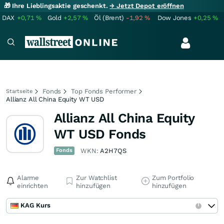
🎁 Ihre Lieblingsaktie geschenkt.
→ Jetzt Depot eröffnen
DAX
+0,71
%
Gold
+2,57
%
Öl (Brent)
-1,92
%
Dow Jones
+0,25
%
Fonds
Top Fonds Performer
Startseite
Allianz All China Equity WT USD
Allianz All China Equity
WT USD Fonds
Fonds
WKN:
A2H7QS
Alarme
Zur Watchlist
Zum Portfolio
einrichten
hinzufügen
hinzufügen
KAG Kurs