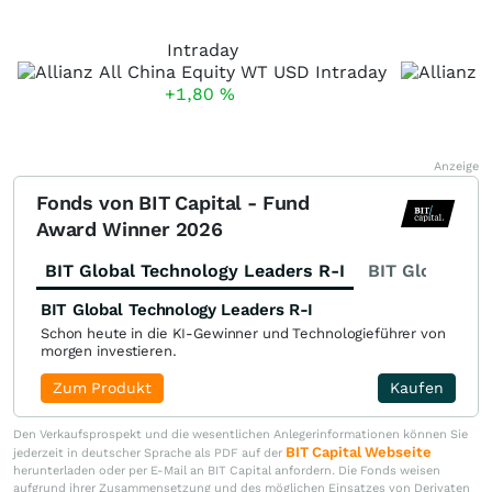
Intraday
+1,80
%
Anzeige
Fonds von BIT Capital - Fund
Award Winner 2026
BIT Global Technology Leaders R-I
BIT Global Fi
BIT Global Technology Leaders R-I
Schon heute in die KI-Gewinner und Technologieführer von
morgen investieren.
Zum Produkt
Kaufen
Den Verkaufsprospekt und die wesentlichen Anlegerinformationen können Sie
BIT Capital Webseite
jederzeit in deutscher Sprache als PDF auf der
herunterladen oder per E-Mail an BIT Capital anfordern. Die Fonds weisen
aufgrund ihrer Zusammensetzung und des möglichen Einsatzes von Derivaten