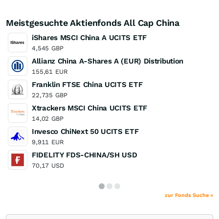
Meistgesuchte Aktienfonds All Cap China
iShares MSCI China A UCITS ETF
4,545
GBP
Allianz China A-Shares A (EUR) Distribution
155,61
EUR
Franklin FTSE China UCITS ETF
22,735
GBP
Xtrackers MSCI China UCITS ETF
14,02
GBP
Invesco ChiNext 50 UCITS ETF
9,911
EUR
FIDELITY FDS-CHINA/SH USD
70,17
USD
zur Fonds Suche »