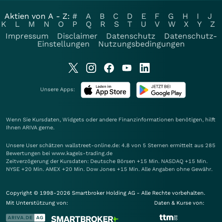
Aktien von A - Z:
#
A
B
C
D
E
F
G
H
I
J
K
L
M
N
O
P
Q
R
S
T
U
V
W
X
Y
Z
Impressum
Disclaimer
Datenschutz
Datenschutz-
Einstellungen
Nutzungsbedingungen
Unsere Apps:
Wenn Sie Kursdaten, Widgets oder andere Finanzinformationen benötigen, hilft
Ihnen
ARIVA
gerne.
Unsere User schätzen wallstreet-online.de: 4.8 von 5 Sternen ermittelt aus 285
Bewertungen bei www.kagels-trading.de
Zeitverzögerung der Kursdaten: Deutsche Börsen +15 Min. NASDAQ +15 Min.
NYSE +20 Min. AMEX +20 Min. Dow Jones +15 Min. Alle Angaben ohne Gewähr.
Copyright © 1998-2026 Smartbroker Holding AG - Alle Rechte vorbehalten.
Mit Unterstützung von:
Daten & Kurse von: