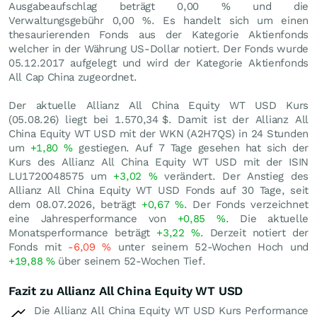
Ausgabeaufschlag beträgt 0,00 % und die
Verwaltungsgebühr 0,00 %. Es handelt sich um einen
thesaurierenden Fonds aus der Kategorie Aktienfonds
welcher in der Währung US-Dollar notiert. Der Fonds wurde
05.12.2017 aufgelegt und wird der Kategorie Aktienfonds
All Cap China zugeordnet.
Der aktuelle Allianz All China Equity WT USD Kurs
(
05.08.26
) liegt bei 1.570,34
$
. Damit ist der Allianz All
China Equity WT USD mit der WKN (A2H7QS) in 24 Stunden
um
+1,80
%
gestiegen. Auf 7 Tage gesehen hat sich der
Kurs des Allianz All China Equity WT USD mit der ISIN
LU1720048575 um
+3,02
%
verändert. Der Anstieg des
Allianz All China Equity WT USD Fonds auf 30 Tage, seit
dem 08.07.2026, beträgt
+0,67
%
. Der Fonds verzeichnet
eine Jahresperformance von
+0,85
%
. Die aktuelle
Monatsperformance beträgt
+3,22
%
. Derzeit notiert der
Fonds mit
-6,09
%
unter seinem 52-Wochen Hoch und
+19,88
%
über seinem 52-Wochen Tief.
Fazit zu Allianz All China Equity WT USD
Die Allianz All China Equity WT USD Kurs Performance