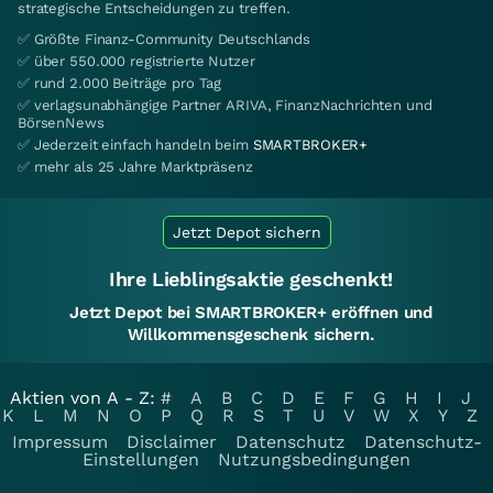
strategische Entscheidungen zu treffen.
✅ Größte Finanz-Community Deutschlands
✅ über 550.000 registrierte Nutzer
✅ rund 2.000 Beiträge pro Tag
✅ verlagsunabhängige Partner ARIVA, FinanzNachrichten und
BörsenNews
✅ Jederzeit einfach handeln beim
SMARTBROKER+
✅ mehr als 25 Jahre Marktpräsenz
Jetzt Depot sichern
Ihre Lieblingsaktie geschenkt!
Jetzt Depot bei SMARTBROKER+ eröffnen und
Willkommensgeschenk sichern.
Aktien von A - Z:
#
A
B
C
D
E
F
G
H
I
J
K
L
M
N
O
P
Q
R
S
T
U
V
W
X
Y
Z
Impressum
Disclaimer
Datenschutz
Datenschutz-
Einstellungen
Nutzungsbedingungen