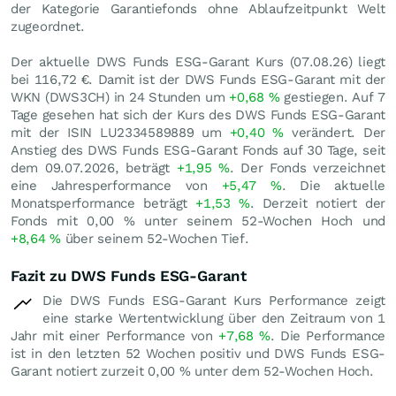
der Kategorie Garantiefonds ohne Ablaufzeitpunkt Welt
zugeordnet.
Der aktuelle DWS Funds ESG-Garant Kurs (
07.08.26
) liegt
bei 116,72
€
. Damit ist der DWS Funds ESG-Garant mit der
WKN (DWS3CH) in 24 Stunden um
+0,68
%
gestiegen. Auf 7
Tage gesehen hat sich der Kurs des DWS Funds ESG-Garant
mit der ISIN LU2334589889 um
+0,40
%
verändert. Der
Anstieg des DWS Funds ESG-Garant Fonds auf 30 Tage, seit
dem 09.07.2026, beträgt
+1,95
%
. Der Fonds verzeichnet
eine Jahresperformance von
+5,47
%
. Die aktuelle
Monatsperformance beträgt
+1,53
%
. Derzeit notiert der
Fonds mit
0,00
%
unter seinem 52-Wochen Hoch und
+8,64
%
über seinem 52-Wochen Tief.
Fazit zu DWS Funds ESG-Garant
Die DWS Funds ESG-Garant Kurs Performance zeigt
eine starke Wertentwicklung über den Zeitraum von 1
Jahr mit einer Performance von
+7,68
%
. Die Performance
ist in den letzten 52 Wochen positiv und DWS Funds ESG-
Garant notiert zurzeit
0,00
%
unter dem 52-Wochen Hoch.