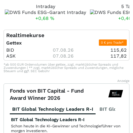
Intraday
5 Ta
+0,68
%
+0,40
Realtimekurse
Gettex
0 € pro Trade*
BID
07.08.26
115,62
ASK
07.08.26
117,82
*ab 500 EUR Ordervolumen über gettex, zzgl. marktüblicher Spreads und
Zuwendungen | ** zzgl. marktüblicher Spreads und Zuwendungen, mögliche
Steuern und ggf. SEC Gebühr
Anzeige
Fonds von BIT Capital - Fund
Award Winner 2026
BIT Global Technology Leaders R-I
BIT Global Fi
BIT Global Technology Leaders R-I
Schon heute in die KI-Gewinner und Technologieführer von
morgen investieren.