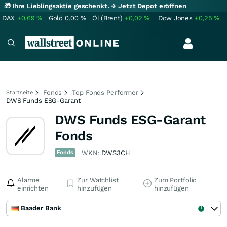
🎁 Ihre Lieblingsaktie geschenkt.
→ Jetzt Depot eröffnen
DAX
+0,69
%
Gold
0,00
%
Öl (Brent)
+0,02
%
Dow Jones
+0,25
%
Fonds
Top Fonds Performer
Startseite
DWS Funds ESG-Garant
DWS Funds ESG-Garant
Fonds
Fonds
WKN:
DWS3CH
Alarme
Zur Watchlist
Zum Portfolio
einrichten
hinzufügen
hinzufügen
Baader Bank