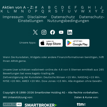
Aktien von A - Z:
#
A
B
C
D
E
F
G
H
I
J
K
L
M
N
O
P
Q
R
S
T
U
V
W
X
Y
Z
Impressum
Disclaimer
Datenschutz
Datenschutz-
Einstellungen
Nutzungsbedingungen
Unsere Apps:
Wenn Sie Kursdaten, Widgets oder andere Finanzinformationen benötigen, hilft
Ihnen
ARIVA
gerne.
Unsere User schätzen wallstreet-online.de: 4.8 von 5 Sternen ermittelt aus 285
Bewertungen bei www.kagels-trading.de
Zeitverzögerung der Kursdaten: Deutsche Börsen +15 Min. NASDAQ +15 Min.
NYSE +20 Min. AMEX +20 Min. Dow Jones +15 Min. Alle Angaben ohne Gewähr.
Copyright © 1998-2026 Smartbroker Holding AG - Alle Rechte vorbehalten.
Mit Unterstützung von:
Daten & Kurse von: