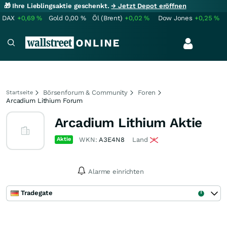
🎁 Ihre Lieblingsaktie geschenkt.
→ Jetzt Depot eröffnen
DAX
+0,69
%
Gold
0,00
%
Öl (Brent)
+0,02
%
Dow Jones
+0,25
%
Börsenforum & Community
Foren
Startseite
Arcadium Lithium Forum
Arcadium Lithium Aktie
Aktie
WKN:
A3E4N8
Land
Alarme einrichten
Tradegate