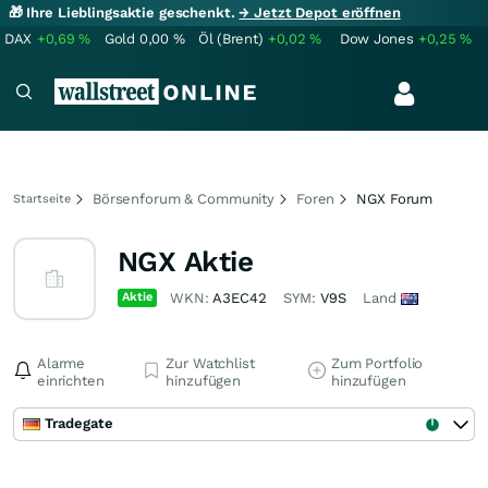
🎁 Ihre Lieblingsaktie geschenkt.
→ Jetzt Depot eröffnen
DAX
+0,69
%
Gold
0,00
%
Öl (Brent)
+0,02
%
Dow Jones
+0,25
%
Börsenforum & Community
Foren
NGX Forum
Startseite
NGX Aktie
Aktie
WKN:
A3EC42
SYM:
V9S
Land
Alarme
Zur Watchlist
Zum Portfolio
einrichten
hinzufügen
hinzufügen
Tradegate