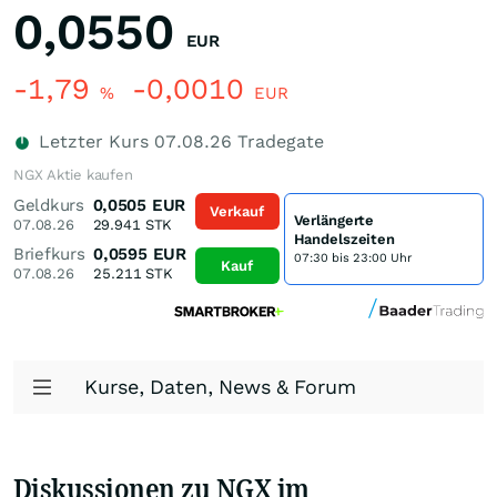
0,0550
EUR
-1,79
-0,0010
%
EUR
Letzter Kurs
07.08.26
Tradegate
NGX Aktie kaufen
Geldkurs
0,0505
EUR
Verkauf
Verlängerte
07.08.26
29.941
STK
Handelszeiten
Briefkurs
0,0595
EUR
07:30 bis 23:00 Uhr
Kauf
07.08.26
25.211
STK
Kurse, Daten, News & Forum
Diskussionen zu NGX im