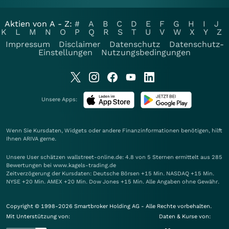
Aktien von A - Z:
#
A
B
C
D
E
F
G
H
I
J
K
L
M
N
O
P
Q
R
S
T
U
V
W
X
Y
Z
Impressum
Disclaimer
Datenschutz
Datenschutz-
Einstellungen
Nutzungsbedingungen
Unsere Apps:
Wenn Sie Kursdaten, Widgets oder andere Finanzinformationen benötigen, hilft
Ihnen
ARIVA
gerne.
Unsere User schätzen wallstreet-online.de: 4.8 von 5 Sternen ermittelt aus 285
Bewertungen bei www.kagels-trading.de
Zeitverzögerung der Kursdaten: Deutsche Börsen +15 Min. NASDAQ +15 Min.
NYSE +20 Min. AMEX +20 Min. Dow Jones +15 Min. Alle Angaben ohne Gewähr.
Copyright © 1998-2026 Smartbroker Holding AG - Alle Rechte vorbehalten.
Mit Unterstützung von:
Daten & Kurse von: