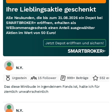
Ihre Lieblingsaktie geschenkt
Alle Neukunden, die bis zum 31.08.2026 ein Depot bei
SMARTBROKER+ eröffnen, erhalten als
Willkommensgeschenk einen Anteil ausgewählter
Aktien im Wert von 50 Euro!
Jetzt Depot eröffnen und sichern!
N.Y.
Urgestein
15 Follower
999+ Beiträge
552 erh
Das diese Minibude in irgendeinem Fonds ist, halte ich für
ziemlich unwahrscheinlich
N.Y.