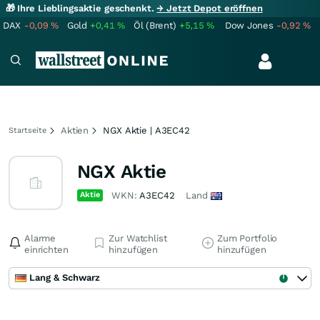
🎁 Ihre Lieblingsaktie geschenkt.
→ Jetzt Depot eröffnen
DAX
-0,09
%
Gold
+0,41
%
Öl (Brent)
+5,15
%
Dow Jones
-0,92
%
Aktien
NGX Aktie | A3EC42
Startseite
NGX Aktie
Aktie
WKN:
A3EC42
Land
Alarme
Zur Watchlist
Zum Portfolio
einrichten
hinzufügen
hinzufügen
Lang & Schwarz