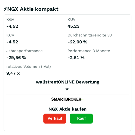
⚡NGX Aktie kompakt
KGV
KUV
-4,52
45,23
KCV
Durchschnittsrendite 3J
-4,52
-22,00
%
Jahresperformance
Performance 3 Monate
-29,56
%
-2,61
%
relatives Volumen (rVol)
9,47
x
wallstreetONLINE Bewertung
⭐
NGX
Aktie kaufen
Verkauf
Kauf