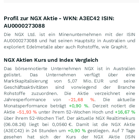
Profil zur NGX Aktie - WKN: A3EC42 ISIN:
AU0000273088
Die NGX Ltd. ist ein Minenunternehmen mit der ISIN
AU0000273088 und hat seinen Hauptsitz in Australien und
exploriert Edelmetalle aber auch Rohstoffe, wie Graphit.
NGX Aktien Kurs und Index Vergleich
Das börsennotierte Unternehmen NGX ist in Australien
gelistet. Das Unternehmen verfügt über eine
Marktkapitalisierung von 5,07 Mio.
EUR
und seine
Geschäftsaktivitäten sind vorwiegend der Branche
Rohstoffe zuzuordnen. Die Aktie verzeichnet eine
Jahresperformance von
-21,68
%
. Die aktuelle
Monatsperformance beträgt
+0,90
%
. Derzeit notiert die
Aktie
-51,93
%
unter ihrem 52-Wochen Hoch und
+16,67
%
über ihrem 52-Wochen Tief. Der aktuelle NGX Realtimekurs
(
06.08.26
) liegt bei 0,0560
€
. Damit ist die NGX Aktie
(A3EC42) in 24 Stunden um
+0,90
%
gestiegen. Auf 7 Tage
gesehen hat sich der Kurs der NGX Aktie (ISIN