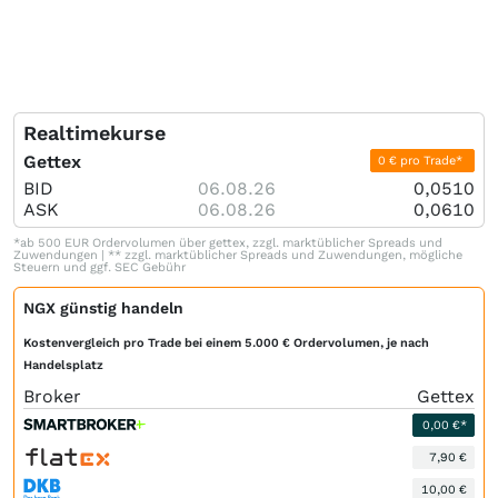
Realtimekurse
Gettex
0 € pro Trade*
BID
06.08.26
0,0510
ASK
06.08.26
0,0610
*ab 500 EUR Ordervolumen über gettex, zzgl. marktüblicher Spreads und
Zuwendungen | ** zzgl. marktüblicher Spreads und Zuwendungen, mögliche
Steuern und ggf. SEC Gebühr
NGX günstig handeln
Kostenvergleich pro Trade bei einem 5.000 € Ordervolumen, je nach
Handelsplatz
Broker
Gettex
0,00 €*
7,90 €
10,00 €