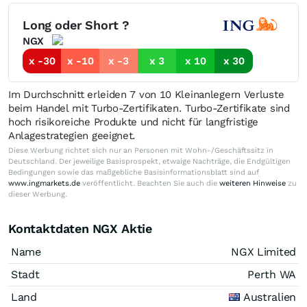
Long oder Short ?
NGX
x -30
x -10
x -3
x 3
x 10
x 30
Im Durchschnitt erleiden 7 von 10 Kleinanlegern Verluste
beim Handel mit Turbo-Zertifikaten. Turbo-Zertifikate sind
hoch risikoreiche Produkte und nicht für langfristige
Anlagestrategien geeignet.
Diese Werbung richtet sich nur an Personen mit Wohn-/Geschäftssitz in
Deutschland. Der jeweilige Basisprospekt, etwaige Nachträge, die Endgültigen
Bedingungen sowie das maßgebliche Basisinformationsblatt sind auf
www.ingmarkets.de
veröffentlicht. Beachten Sie auch die
weiteren Hinweise
zu
dieser Werbung.
Kontaktdaten NGX Aktie
Name
NGX Limited
Stadt
Perth WA
Land
Australien