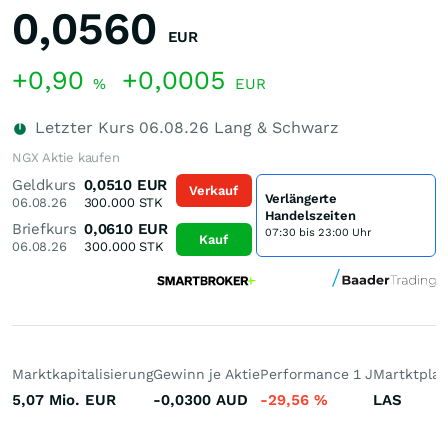
0,0560
EUR
+0,90
+0,0005
%
EUR
Letzter Kurs
06.08.26
Lang & Schwarz
NGX Aktie kaufen
Geldkurs
0,0510
EUR
Verkauf
Verlängerte
06.08.26
300.000
STK
Handelszeiten
Briefkurs
0,0610
EUR
07:30 bis 23:00 Uhr
Kauf
06.08.26
300.000
STK
Marktkapitalisierung
Gewinn je Aktie
Performance 1 J
Martktplat
5,07 Mio.
EUR
-0,0300
AUD
-29,56
%
LAS