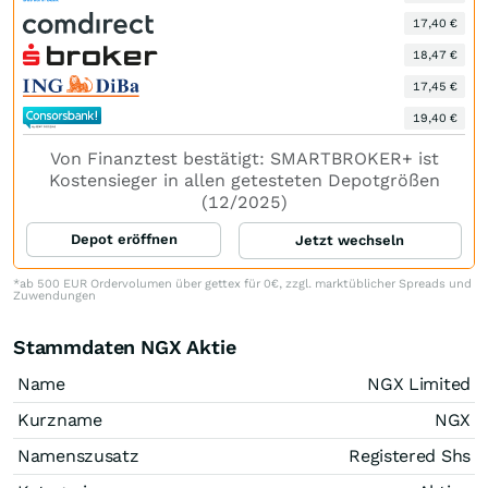
17,40 €
18,47 €
17,45 €
19,40 €
Von Finanztest bestätigt: SMARTBROKER+ ist
Kostensieger in allen getesteten Depotgrößen
(12/2025)
Depot eröffnen
Jetzt wechseln
*ab 500 EUR Ordervolumen über gettex für 0€, zzgl. marktüblicher Spreads und
Zuwendungen
Stammdaten NGX Aktie
Name
NGX Limited
Kurzname
NGX
Namenszusatz
Registered Shs