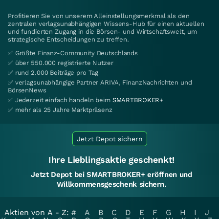
Profitieren Sie von unserem Alleinstellungsmerkmal als den
zentralen verlagsunabhängigen Wissens-Hub für einen aktuellen
und fundierten Zugang in die Börsen- und Wirtschaftswelt, um
strategische Entscheidungen zu treffen.
✅ Größte Finanz-Community Deutschlands
✅ über 550.000 registrierte Nutzer
✅ rund 2.000 Beiträge pro Tag
✅ verlagsunabhängige Partner ARIVA, FinanzNachrichten und
BörsenNews
✅ Jederzeit einfach handeln beim
SMARTBROKER+
✅ mehr als 25 Jahre Marktpräsenz
Jetzt Depot sichern
Ihre Lieblingsaktie geschenkt!
Jetzt Depot bei SMARTBROKER+ eröffnen und
Willkommensgeschenk sichern.
Aktien von A - Z:
#
A
B
C
D
E
F
G
H
I
J