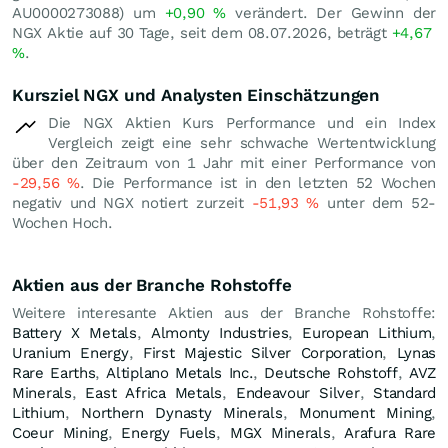
AU0000273088) um
+0,90
%
verändert. Der Gewinn der
NGX Aktie auf 30 Tage, seit dem 08.07.2026, beträgt
+4,67
%
.
Kursziel NGX und Analysten Einschätzungen
Die NGX Aktien Kurs Performance und ein Index
Vergleich zeigt eine sehr schwache Wertentwicklung
über den Zeitraum von 1 Jahr mit einer Performance von
-29,56
%
. Die Performance ist in den letzten 52 Wochen
negativ und NGX notiert zurzeit
-51,93
%
unter dem 52-
Wochen Hoch.
Aktien aus der Branche Rohstoffe
Weitere interesante Aktien aus der Branche Rohstoffe:
Battery X Metals
,
Almonty Industries
,
European Lithium
,
Uranium Energy
,
First Majestic Silver Corporation
,
Lynas
Rare Earths
,
Altiplano Metals Inc.
,
Deutsche Rohstoff
,
AVZ
Minerals
,
East Africa Metals
,
Endeavour Silver
,
Standard
Lithium
,
Northern Dynasty Minerals
,
Monument Mining
,
Coeur Mining
,
Energy Fuels
,
MGX Minerals
,
Arafura Rare