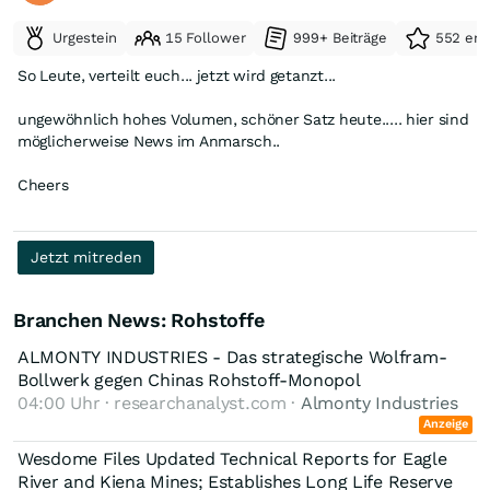
Urgestein
15 Follower
999+ Beiträge
552 erh
So Leute, verteilt euch... jetzt wird getanzt...
ungewöhnlich hohes Volumen, schöner Satz heute..... hier sind
möglicherweise News im Anmarsch..
Cheers
Jetzt mitreden
Branchen News: Rohstoffe
ALMONTY INDUSTRIES - Das strategische Wolfram-
Bollwerk gegen Chinas Rohstoff-Monopol
04:00 Uhr · researchanalyst.com ·
Almonty Industries
Anzeige
Wesdome Files Updated Technical Reports for Eagle
River and Kiena Mines; Establishes Long Life Reserve