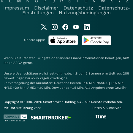
K
L
M
N
O
P
Q
R
S
T
U
V
W
X
Y
Z
Impressum
Disclaimer
Datenschutz
Datenschutz-
Einstellungen
Nutzungsbedingungen
Unsere Apps:
Wenn Sie Kursdaten, Widgets oder andere Finanzinformationen benötigen, hilft
Ihnen
ARIVA
gerne.
Unsere User schätzen wallstreet-online.de: 4.8 von 5 Sternen ermittelt aus 285
Bewertungen bei www.kagels-trading.de
Zeitverzögerung der Kursdaten: Deutsche Börsen +15 Min. NASDAQ +15 Min.
NYSE +20 Min. AMEX +20 Min. Dow Jones +15 Min. Alle Angaben ohne Gewähr.
Copyright © 1998-2026 Smartbroker Holding AG - Alle Rechte vorbehalten.
Mit Unterstützung von:
Daten & Kurse von: