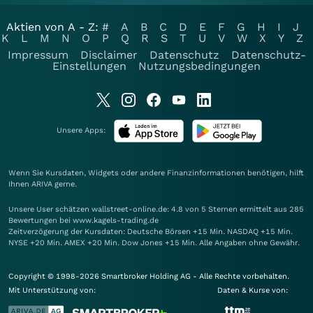
Aktien von A - Z:
#
A
B
C
D
E
F
G
H
I
J
K
L
M
N
O
P
Q
R
S
T
U
V
W
X
Y
Z
Impressum
Disclaimer
Datenschutz
Datenschutz-
Einstellungen
Nutzungsbedingungen
Unsere Apps:
Wenn Sie Kursdaten, Widgets oder andere Finanzinformationen benötigen, hilft
Ihnen
ARIVA
gerne.
Unsere User schätzen wallstreet-online.de: 4.8 von 5 Sternen ermittelt aus 285
Bewertungen bei www.kagels-trading.de
Zeitverzögerung der Kursdaten: Deutsche Börsen +15 Min. NASDAQ +15 Min.
NYSE +20 Min. AMEX +20 Min. Dow Jones +15 Min. Alle Angaben ohne Gewähr.
Copyright © 1998-2026 Smartbroker Holding AG - Alle Rechte vorbehalten.
Mit Unterstützung von:
Daten & Kurse von: