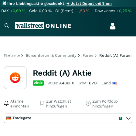
🎁 Ihre Lieblingsaktie geschenkt.
→ Jetzt Depot eröffnen
DAX
+0,69
%
Gold
0,00
%
Öl (Brent)
-1,53
%
Dow Jones
+0,25
%
Börsenforum & Community
Foren
Reddit (A) Forum
Startseite
Reddit (A) Aktie
Aktie
WKN:
A406FX
SYM:
6VO
Land
Alarme
Zur Watchlist
Zum Portfolio
einrichten
hinzufügen
hinzufügen
Tradegate