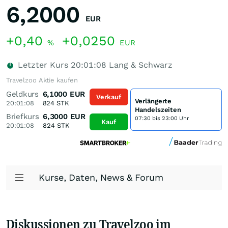
6,2000
EUR
+0,40
+0,0250
%
EUR
Letzter Kurs
20:01:08
Lang & Schwarz
Travelzoo Aktie kaufen
Geldkurs
6,1000
EUR
Verkauf
Verlängerte
20:01:08
824
STK
Handelszeiten
Briefkurs
6,3000
EUR
07:30 bis 23:00 Uhr
Kauf
20:01:08
824
STK
Kurse, Daten, News & Forum
Diskussionen zu Travelzoo im