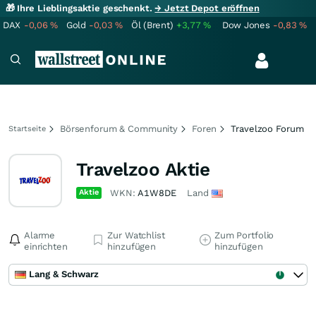
🎁 Ihre Lieblingsaktie geschenkt.
→ Jetzt Depot eröffnen
DAX
-0,06
%
Gold
-0,03
%
Öl (Brent)
+3,77
%
Dow Jones
-0,83
%
Börsenforum & Community
Foren
Travelzoo Forum
Startseite
Travelzoo Aktie
Aktie
WKN:
A1W8DE
Land
Alarme
Zur Watchlist
Zum Portfolio
einrichten
hinzufügen
hinzufügen
Lang & Schwarz