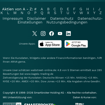
Aktien von A - Z:
#
A
B
C
D
E
F
G
H
I
J
K
L
M
N
O
P
Q
R
S
T
U
V
W
X
Y
Z
Impressum
Disclaimer
Datenschutz
Datenschutz-
Einstellungen
Nutzungsbedingungen
Unsere Apps:
Wenn Sie Kursdaten, Widgets oder andere Finanzinformationen benötigen, hilft
Ihnen
ARIVA
gerne.
Unsere User schätzen wallstreet-online.de: 4.8 von 5 Sternen ermittelt aus 285
Bewertungen bei www.kagels-trading.de
Zeitverzögerung der Kursdaten: Deutsche Börsen +15 Min. NASDAQ +15 Min.
NYSE +20 Min. AMEX +20 Min. Dow Jones +15 Min. Alle Angaben ohne Gewähr.
Copyright © 1998-2026 Smartbroker Holding AG - Alle Rechte vorbehalten.
Mit Unterstützung von:
Daten & Kurse von: