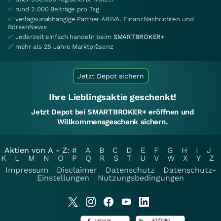
✅ rund 2.000 Beiträge pro Tag
✅ verlagsunabhängige Partner ARIVA, FinanzNachrichten und
BörsenNews
✅ Jederzeit einfach handeln beim
SMARTBROKER+
✅ mehr als 25 Jahre Marktpräsenz
Jetzt Depot sichern
Ihre Lieblingsaktie geschenkt!
Jetzt Depot bei SMARTBROKER+ eröffnen und
Willkommensgeschenk sichern.
Aktien von A - Z:
#
A
B
C
D
E
F
G
H
I
J
K
L
M
N
O
P
Q
R
S
T
U
V
W
X
Y
Z
Impressum
Disclaimer
Datenschutz
Datenschutz-
Einstellungen
Nutzungsbedingungen