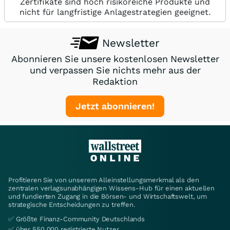
Zertifikate sind hoch risikoreiche Produkte und
nicht für langfristige Anlagestrategien geeignet.
Newsletter
Abonnieren Sie unsere kostenlosen Newsletter
und verpassen Sie nichts mehr aus der
Redaktion
Jetzt abonnieren!
Profitieren Sie von unserem Alleinstellungsmerkmal als den
zentralen verlagsunabhängigen Wissens-Hub für einen aktuellen
und fundierten Zugang in die Börsen- und Wirtschaftswelt, um
strategische Entscheidungen zu treffen.
✅ Größte Finanz-Community Deutschlands
✅ über 550.000 registrierte Nutzer