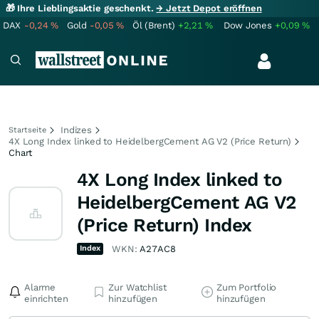
🎁 Ihre Lieblingsaktie geschenkt.
→ Jetzt Depot eröffnen
DAX
-0,24
%
Gold
-0,05
%
Öl (Brent)
+2,21
%
Dow Jones
+0,09
%
Indizes
Startseite
4X Long Index linked to HeidelbergCement AG V2 (Price Return)
Chart
4X Long Index linked to
HeidelbergCement AG V2
(Price Return) Index
Index
WKN:
A27AC8
Alarme
Zur Watchlist
Zum Portfolio
einrichten
hinzufügen
hinzufügen