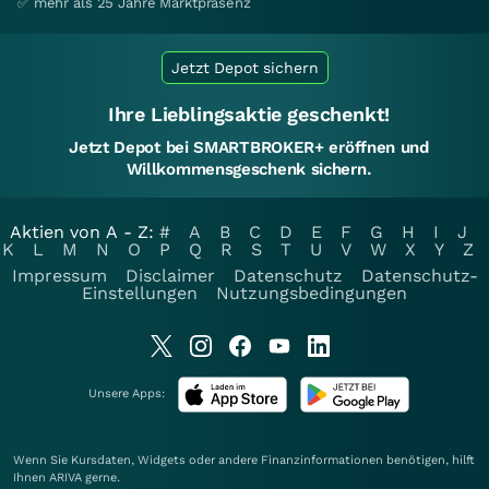
✅ mehr als 25 Jahre Marktpräsenz
Jetzt Depot sichern
Ihre Lieblingsaktie geschenkt!
Jetzt Depot bei SMARTBROKER+ eröffnen und
Willkommensgeschenk sichern.
Aktien von A - Z:
#
A
B
C
D
E
F
G
H
I
J
K
L
M
N
O
P
Q
R
S
T
U
V
W
X
Y
Z
Impressum
Disclaimer
Datenschutz
Datenschutz-
Einstellungen
Nutzungsbedingungen
Unsere Apps:
Wenn Sie Kursdaten, Widgets oder andere Finanzinformationen benötigen, hilft
Ihnen
ARIVA
gerne.