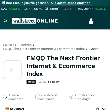
🎁 Ihre Lieblingsaktie geschenkt.
→ Jetzt Depot eröffnen
DAX
+0,69
%
Gold
0,00
%
Öl (Brent)
-1,53
%
Dow Jones
+0,25
%
Indizes
Startseite
FMQQ The Next Frontier Internet & Ecommerce Index
Chart
FMQQ The Next Frontier
Internet & Ecommerce
Index
Index
WKN:
SL0EBY
Alarme
Zur Watchlist
Zum Portfolio
einrichten
hinzufügen
hinzufügen
Stuttgart