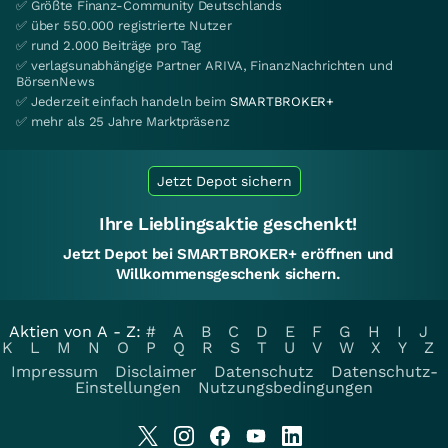
✅ Größte Finanz-Community Deutschlands
✅ über 550.000 registrierte Nutzer
✅ rund 2.000 Beiträge pro Tag
✅ verlagsunabhängige Partner ARIVA, FinanzNachrichten und
BörsenNews
✅ Jederzeit einfach handeln beim
SMARTBROKER+
✅ mehr als 25 Jahre Marktpräsenz
Jetzt Depot sichern
Ihre Lieblingsaktie geschenkt!
Jetzt Depot bei SMARTBROKER+ eröffnen und
Willkommensgeschenk sichern.
Aktien von A - Z:
#
A
B
C
D
E
F
G
H
I
J
K
L
M
N
O
P
Q
R
S
T
U
V
W
X
Y
Z
Impressum
Disclaimer
Datenschutz
Datenschutz-
Einstellungen
Nutzungsbedingungen