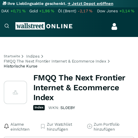
🎁 Ihre Lieblingsaktie geschenkt.
→ Jetzt Depot eröffnen
DAX
+0,71
%
Gold
+1,96
%
Öl (Brent)
-2,17
%
Dow Jones
+0,14
%
Indizes
Startseite
FMQQ The Next Frontier Internet & Ecommerce Index
Historische Kurse
FMQQ The Next Frontier
Internet & Ecommerce
Index
Index
WKN:
SL0EBY
Alarme
Zur Watchlist
Zum Portfolio
einrichten
hinzufügen
hinzufügen