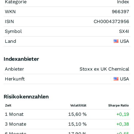
Kategorie
Index
WKN
966397
ISIN
CH0004372956
Symbol
SX4I
Land
USA
Indexanbieter
Anbieter
Stoxx ex UK Chemical
Herkunft
USA
Risikokennzahlen
Zeit
Volatilität
Sharpe Ratio
1 Monat
15,60 %
+0,19
3 Monate
15,10 %
+0,38
6 Monate
17,90 %
+0,55