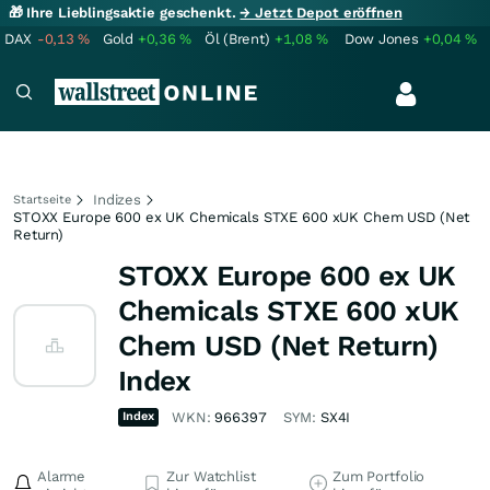
🎁 Ihre Lieblingsaktie geschenkt.
→ Jetzt Depot eröffnen
DAX
-0,13
%
Gold
+0,36
%
Öl (Brent)
+1,08
%
Dow Jones
+0,04
%
Indizes
Startseite
STOXX Europe 600 ex UK Chemicals STXE 600 xUK Chem USD (Net
Return)
STOXX Europe 600 ex UK
Chemicals STXE 600 xUK
Chem USD (Net Return)
Index
Index
WKN:
966397
SYM:
SX4I
Alarme
Zur Watchlist
Zum Portfolio