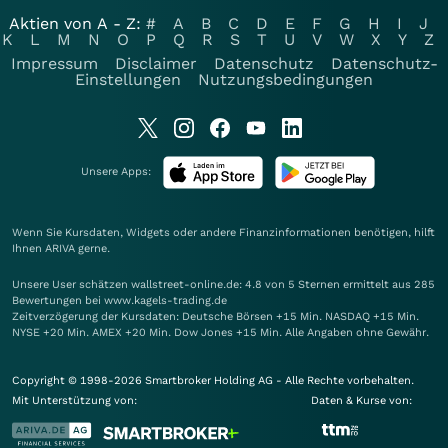
Aktien von A - Z:
#
A
B
C
D
E
F
G
H
I
J
K
L
M
N
O
P
Q
R
S
T
U
V
W
X
Y
Z
Impressum
Disclaimer
Datenschutz
Datenschutz-
Einstellungen
Nutzungsbedingungen
Unsere Apps:
Wenn Sie Kursdaten, Widgets oder andere Finanzinformationen benötigen, hilft
Ihnen
ARIVA
gerne.
Unsere User schätzen wallstreet-online.de: 4.8 von 5 Sternen ermittelt aus 285
Bewertungen bei www.kagels-trading.de
Zeitverzögerung der Kursdaten: Deutsche Börsen +15 Min. NASDAQ +15 Min.
NYSE +20 Min. AMEX +20 Min. Dow Jones +15 Min. Alle Angaben ohne Gewähr.
Copyright © 1998-2026 Smartbroker Holding AG - Alle Rechte vorbehalten.
Mit Unterstützung von:
Daten & Kurse von: