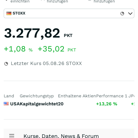
einrichten
hinzufügen
hinzufügen
STOXX
3.277,82
PKT
+1,08
+35,02
%
PKT
Letzter Kurs
05.08.26
STOXX
Land
Gewichtungstyp
Enthaltene Aktien
Performance 1 J
Per
USA
Kapitalgewichtet
20
+13,26
%
+2
Kurse, Daten, News & Forum