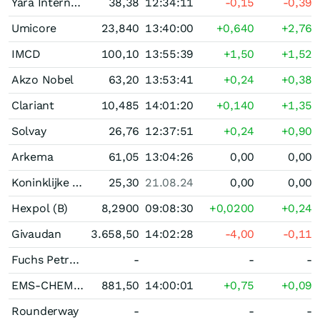
Yara International
38,38
12:34:11
-0,15
-0,39
Umicore
23,840
13:40:00
+0,640
+2,76
IMCD
100,10
13:55:39
+1,50
+1,52
Akzo Nobel
63,20
13:53:41
+0,24
+0,38
Clariant
10,485
14:01:20
+0,140
+1,35
Solvay
26,76
12:37:51
+0,24
+0,90
Arkema
61,05
13:04:26
0,00
0,00
Koninklijke DSM
25,30
21.08.24
0,00
0,00
Hexpol (B)
8,2900
09:08:30
+0,0200
+0,24
Givaudan
3.658,50
14:02:28
-4,00
-0,11
Fuchs Petrolub Vz
-
-
-
EMS-CHEMIE HOLDING
881,50
14:00:01
+0,75
+0,09
Rounderway
-
-
-